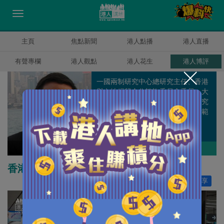
主頁
焦點新聞
港人點播
港人直播
有聲專欄
港人觀點
港人花生
港人博評
一國兩制研究中心總研究主任、香港
與內地經貿合作諮詢委員會委員、大
嶼山發展諮詢委員會委員，從事研究
工作多年，主力研究政治、經濟等範
疇。
方舟
作者其他博評
香港應盡早謀劃「南北快線」
讚好
16
分享