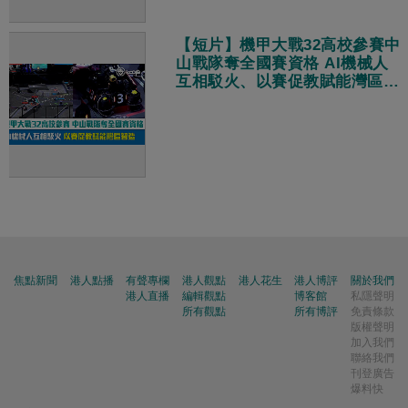
【短片】機甲大戰32高校參賽中
山戰隊奪全國賽資格 AI機械人
互相駁火、以賽促教賦能灣區智
造
焦點新聞
港人點播
有聲專欄
港人觀點
港人花生
港人博評
關於我們
港人直播
編輯觀點
博客館
私隱聲明
所有觀點
所有博評
免責條款
版權聲明
加入我們
聯絡我們
刊登廣告
爆料快