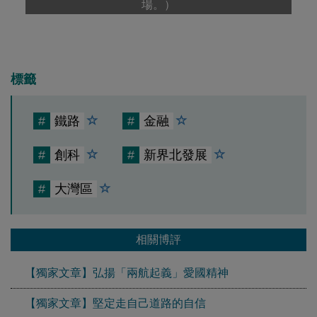
場。）
標籤
#
鐵路
#
金融
#
創科
#
新界北發展
#
大灣區
相關博評
【獨家文章】弘揚「兩航起義」愛國精神
【獨家文章】堅定走自己道路的自信