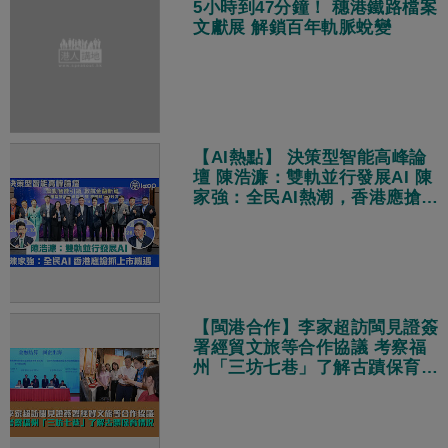
5小時到47分鐘！ 穗港鐵路檔案
文獻展 解鎖百年軌脈蛻變
【AI熱點】 決策型智能高峰論
壇 陳浩濂：雙軌並行發展AI 陳
家強：全民AI熱潮，香港應搶抓
上市機遇
【閩港合作】李家超訪閩見證簽
署經貿文旅等合作協議 考察福
州「三坊七巷」了解古蹟保育情
況