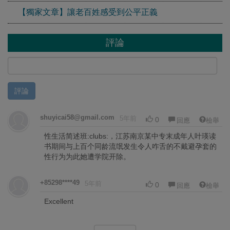
【獨家文章】讓老百姓感受到公平正義
評論
評論
shuyicai58@gmail.com
5年前
0
回應
檢舉
性生活简述班:clubs:，江苏南京某中专末成年人叶瑛读
书期间与上百个同龄流氓发生令人咋舌的不戴避孕套的
性行为为此她遭学院开除。
+85298****49
5年前
0
回應
檢舉
Excellent