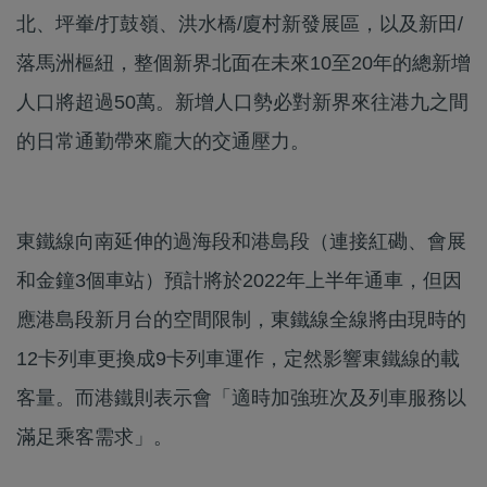
北、坪輋/打鼓嶺、洪水橋/廈村新發展區，以及新田/
落馬洲樞紐，整個新界北面在未來10至20年的總新增
人口將超過50萬。新增人口勢必對新界來往港九之間
的日常通勤帶來龐大的交通壓力。
東鐵線向南延伸的過海段和港島段（連接紅磡、會展
和金鐘3個車站）預計將於2022年上半年通車，但因
應港島段新月台的空間限制，東鐵線全線將由現時的
12卡列車更換成9卡列車運作，定然影響東鐵線的載
客量。而港鐵則表示會「適時加強班次及列車服務以
滿足乘客需求」。