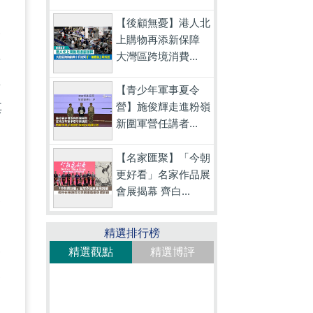
【後顧無憂】港人北
港
上購物再添新保障
大灣區跨境消費...
與
非
【青少年軍事夏令
營】施俊輝走進粉嶺
其
新圍軍營任講者...
【名家匯聚】「今朝
更好看」名家作品展
會展揭幕 齊白...
反
發
精選排行榜
被
精選觀點
精選博評
失