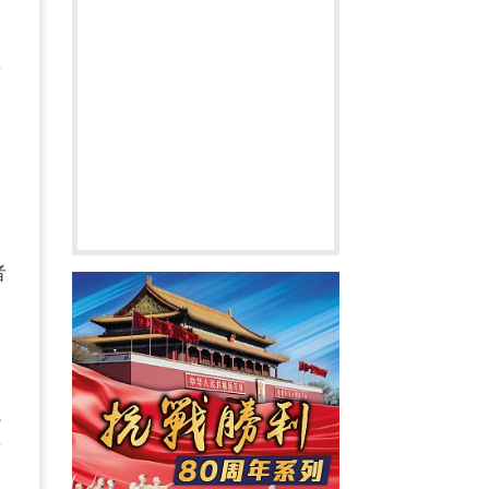
西
貿
港
令
者
融
預