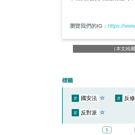
瀏覽我們的IG：
https://ww
（本文純
標籤
#
國安法
#
反修
#
反對派
5