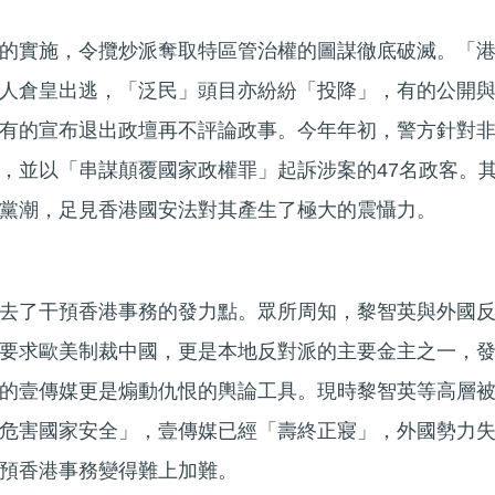
的實施，令攬炒派奪取特區管治權的圖謀徹底破滅。「
人倉皇出逃，「泛民」頭目亦紛紛「投降」，有的公開
有的宣布退出政壇再不評論政事。今年年初，警方針對
，並以「串謀顛覆國家政權罪」起訴涉案的47名政客。
黨潮，足見香港國安法對其產生了極大的震懾力。
去了干預香港事務的發力點。眾所周知，黎智英與外國
要求歐美制裁中國，更是本地反對派的主要金主之一，
的壹傳媒更是煽動仇恨的輿論工具。現時黎智英等高層
危害國家安全」，壹傳媒已經「壽終正寢」，外國勢力
預香港事務變得難上加難。