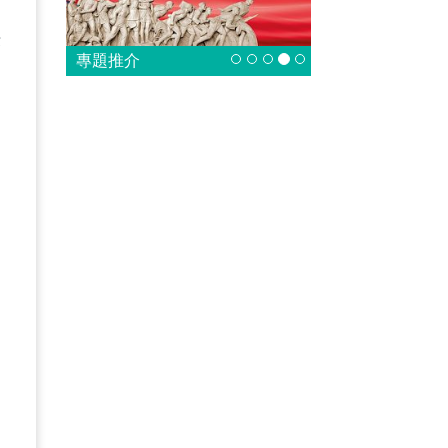
提
法
專題推介