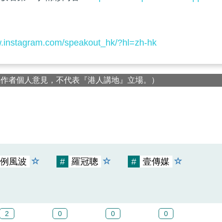
w.instagram.com/speakout_hk/?hl=zh-hk
屬作者個人意見，不代表『港人講地』立場。）
例風波
#
羅冠聰
#
壹傳媒
2
0
0
0