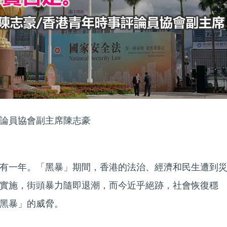
論員協會副主席陳志豪
有一年。「黑暴」期間，香港的法治、經濟和民生遭到
實施，街頭暴力隨即退潮，而今近乎絕跡，社會恢復穩
黑暴」的威脅。