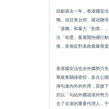
回顧過去一年，香港國安法
獨」頭目黃台仰、羅冠聰等
「港獨」和暴力「割席」，
法「初選」案展開拘捕行動
後，多個反對派政黨爆發退
香港國安法也令外國勢力失
華政客關係密切，多次公開
揮勾連內外的作用，其旗下
控以「勾結外國或境外勢力
去了在港的重要代理人，干