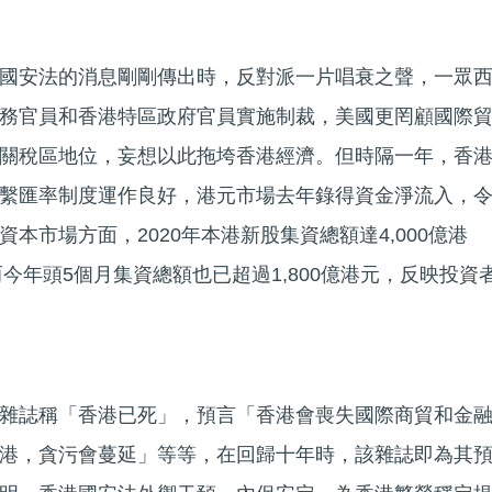
國安法的消息剛剛傳出時，反對派一片唱衰之聲，一眾
務官員和香港特區政府官員實施制裁，美國更罔顧國際
關稅區地位，妄想以此拖垮香港經濟。但時隔一年，香
繫匯率制度運作良好，港元市場去年錄得資金淨流入，
本市場方面，2020年本港新股集資總額達4,000億港
，而今年頭5個月集資總額也已超過1,800億港元，反映投資
雜誌稱「香港已死」，預言「香港會喪失國際商貿和金
港，貪污會蔓延」等等，在回歸十年時，該雜誌即為其