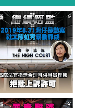
今日網圖】繼續踎監