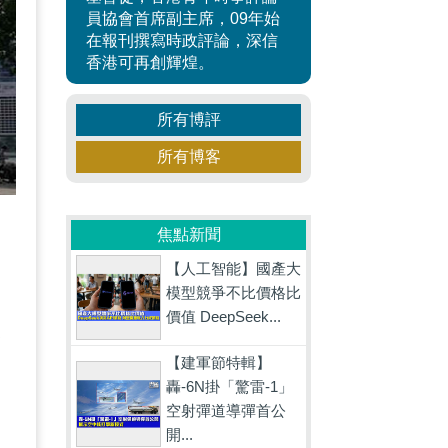
員協會首席副主席，09年始
在報刊撰寫時政評論，深信
香港可再創輝煌。
所有博評
所有博客
焦點新聞
【人工智能】國產大
模型競爭不比價格比
價值 DeepSeek...
災
【建軍節特輯】
轟-6N掛「驚雷-1」
空射彈道導彈首公
開...