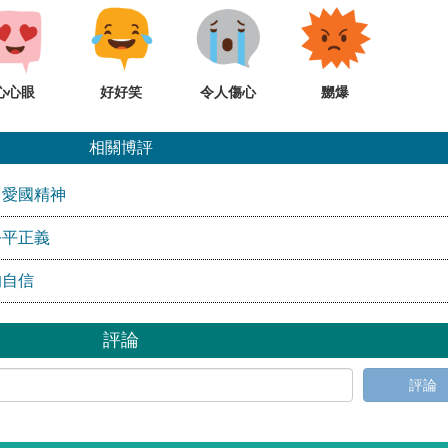
心心眼
好好笑
令人傷心
嬲爆
相關博評
」愛國精神
公平正義
的自信
評論
評論