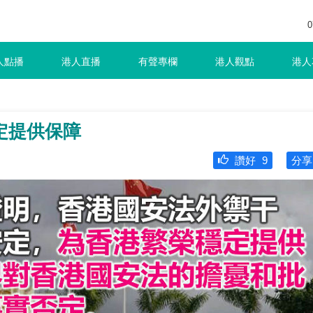
0
人點播
港人直播
有聲專欄
港人觀點
港人
定提供保障
讚好
9
分享