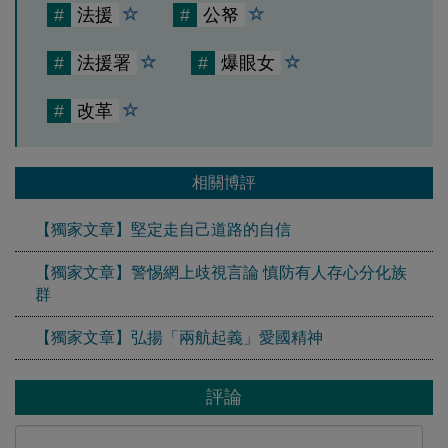
#
法援
#
公帑
#
法援署
#
爆眼女
#
改革
相關博評
【獨家文章】堅定走自己道路的自信
【獨家文章】警惕網上歧視言論 慎防有人存心分化族
群
【獨家文章】弘揚「兩航起義」愛國精神
評論