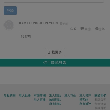
評論
KAM LEUNG JOHN YUEN
5年前
0
回應
檢舉
說得對
加載更多
你可能感興趣
焦點新聞
港人點播
有聲專欄
港人觀點
港人花生
港人博評
關於我們
港人直播
編輯觀點
博客館
私隱聲明
所有觀點
所有博評
免責條款
版權聲明