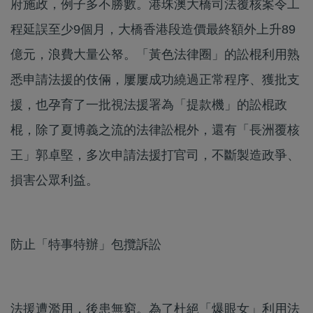
府施政，例子多不勝數。港珠澳大橋司法覆核案令工
程延誤至少9個月，大橋香港段造價最終額外上升89
億元，浪費大量公帑。「黃色法律圈」的訟棍利用熟
悉申請法援的伎倆，屢屢成功繞過正常程序、獲批支
援，也孕育了一批視法援署為「提款機」的訟棍政
棍，除了夏博義之流的法律訟棍外，還有「長洲覆核
王」郭卓堅，多次申請法援打官司，不斷製造政爭、
損害公眾利益。
防止「特事特辦」包攬訴訟
法援遭濫用，後患無窮。為了杜絕「爆眼女」利用法