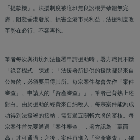
「提款機」。法援制度被這班無良訟棍弄致體無完
膚，阻礙香港發展、損害全港市民利益，法援制度改
革勢在必行、不容再拖。
筆者每次與街坊到法援署申請援助時，署方職員不斷
「錄音機式」陳述：「法援署所提供的援助都是來自
公帑的，必須要用得其所。每宗案件都會先作『案件
審查』、申請人的『資產審查』」，筆者已背熟上述
對白。由於援助的經費來自納稅人，每宗案件能夠成
功得到法援署的接納，需要過五關斬六將的審核。每
宗案件首先要通過「案件審查」，署方認為「贏面
高」才可通過；之後，案件再進入「資產審查」，確