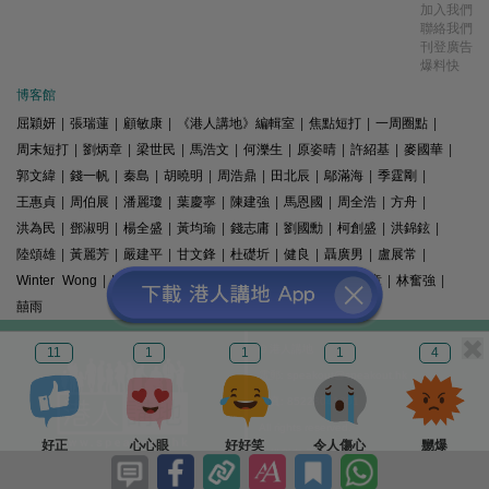
加入我們
聯絡我們
刊登廣告
爆料快
博客館
屈穎妍
|
張瑞蓮
|
顧敏康
|
《港人講地》編輯室
|
焦點短打
|
一周圈點
|
周末短打
|
劉炳章
|
梁世民
|
馬浩文
|
何濼生
|
原姿晴
|
許紹基
|
麥國華
|
郭文緯
|
錢一帆
|
秦島
|
胡曉明
|
周浩鼎
|
田北辰
|
鄔滿海
|
季霆剛
|
王惠貞
|
周伯展
|
潘麗瓊
|
葉慶寧
|
陳建強
|
馬恩國
|
周全浩
|
方舟
|
洪為民
|
鄧淑明
|
楊全盛
|
黃均瑜
|
錢志庸
|
劉國勳
|
柯創盛
|
洪錦鉉
|
陸頌雄
|
黃麗芳
|
嚴建平
|
甘文鋒
|
杜礎圻
|
健良
|
聶廣男
|
盧展常
|
Winter Wong
|
K2
|
梁文新
|
羅崑
|
姚銘
|
陳志豪
|
精選文章
|
林奮強
|
囍雨
© 港人講地
11
1
1
1
4
電郵: speakout@speakout.hk
傳真: 85228041301
All rights reserved.
好正
心心眼
好好笑
令人傷心
嬲爆
版權所有 不得轉載