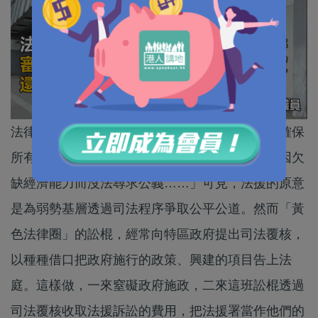
法律援助署在網頁作自我介紹：「我們的使命是確保
所有有合理理據提出法律訴訟或抗辯的人，不會因欠
缺經濟能力而沒法尋求公義……」可見，法援的原意
是為弱勢基層透過司法程序爭取公平公道。然而「黃
色法律圈」的訟棍，經常向特區政府提出司法覆核，
以種種借口把政府施行的政策、興建的項目告上法
庭。這樣做，一來窒礙政府施政，二來這班訟棍透過
司法覆核收取法援訴訟的費用，把法援署當作他們的