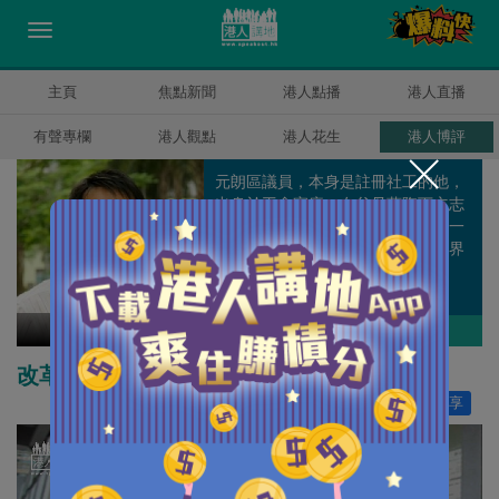
主頁
焦點新聞
港人點播
港人直播
有聲專欄
港人觀點
港人花生
港人博評
元朗區議員，本身是註冊社工的他，
出身於工會家庭，在父母薰陶下立志
以助人為己任。喜歡攝影，期望有一
天可以走遍世界每一個角落，將世界
各地幽美的景色盡收鏡頭之下。
陸頌雄
作者其他博評
改革法援制度 免成攬炒訟棍「提款機」
讚好
27
分享