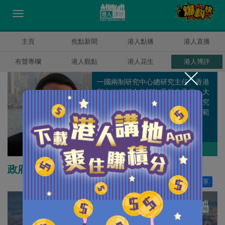
主頁
焦點新聞
港人點播
港人直播
有聲專欄
港人觀點
港人花生
港人博評
一國兩制研究中心總研究主任、香港
與內地經貿合作諮詢委員會委員、大
嶼山發展諮詢委員會委員，從事研究
工作多年，主力研究政治、經濟等範
疇。
方舟
作者其他博評
政府工作報告預示香港未來路向
讚好
16
分享