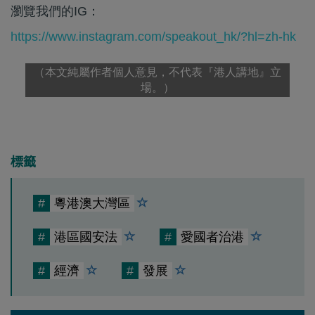
瀏覽我們的IG：
https://www.instagram.com/speakout_hk/?hl=zh-hk
（本文純屬作者個人意見，不代表『港人講地』立
場。）
標籤
#
粵港澳大灣區
#
港區國安法
#
愛國者治港
#
經濟
#
發展