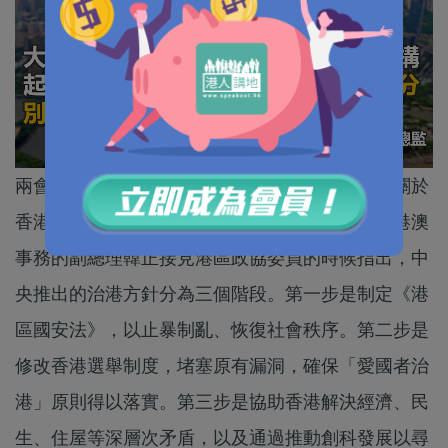
兩會目前正在北京召開，而社會各界都特別關注關於
香港選舉制度安排的修改。值得留意的是，負責港澳
事務的副總理韓正接見港區政協委員的時候指出，中
央推出的治港方針分為三個階段。第一步是制定《港
區國安法》，以止暴制亂、恢復社會秩序。第二步是
修改香港選舉制度，堵塞原有漏洞，確保「愛國者治
港」原則得以落實。第三步是協助香港解決經濟、民
生、住屋等深層次矛盾，以及通過推動創科發展以尋