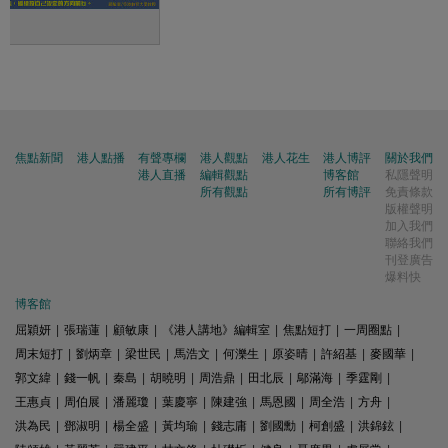
焦點新聞
港人點播
有聲專欄
港人觀點
港人花生
港人博評
關於我們
港人直播
編輯觀點
博客館
私隱聲明
所有觀點
所有博評
免責條款
版權聲明
加入我們
聯絡我們
刊登廣告
爆料快
博客館
屈穎妍
|
張瑞蓮
|
顧敏康
|
《港人講地》編輯室
|
焦點短打
|
一周圈點
|
周末短打
|
劉炳章
|
梁世民
|
馬浩文
|
何濼生
|
原姿晴
|
許紹基
|
麥國華
|
郭文緯
|
錢一帆
|
秦島
|
胡曉明
|
周浩鼎
|
田北辰
|
鄔滿海
|
季霆剛
|
王惠貞
|
周伯展
|
潘麗瓊
|
葉慶寧
|
陳建強
|
馬恩國
|
周全浩
|
方舟
|
洪為民
|
鄧淑明
|
楊全盛
|
黃均瑜
|
錢志庸
|
劉國勳
|
柯創盛
|
洪錦鉉
|