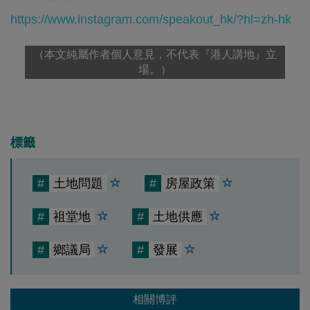
https://www.instagram.com/speakout_hk/?hl=zh-hk
（本文純屬作者個人意見，不代表『港人講地』立
場。）
標籤
#
土地問題
#
房屋政策
#
祖堂地
#
土地供應
#
鄉議局
#
發展
相關博評