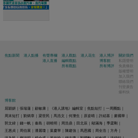
焦點新聞
港人點播
有聲專欄
港人觀點
港人花生
港人博評
關於我們
港人直播
編輯觀點
博客館
私隱聲明
所有觀點
所有博評
免責條款
版權聲明
加入我們
聯絡我們
刊登廣告
爆料快
博客館
屈穎妍
|
張瑞蓮
|
顧敏康
|
《港人講地》編輯室
|
焦點短打
|
一周圈點
|
周末短打
|
劉炳章
|
梁世民
|
馬浩文
|
何濼生
|
原姿晴
|
許紹基
|
麥國華
|
郭文緯
|
錢一帆
|
秦島
|
胡曉明
|
周浩鼎
|
田北辰
|
鄔滿海
|
季霆剛
|
王惠貞
|
周伯展
|
潘麗瓊
|
葉慶寧
|
陳建強
|
馬恩國
|
周全浩
|
方舟
|