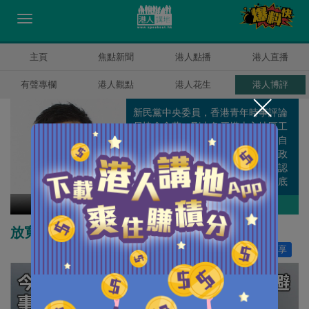
主頁
焦點新聞
港人點播
港人直播
有聲專欄
港人觀點
港人花生
港人博評
新民黨中央委員，香港青年時事評論
員協會會董。剛由象牙塔走入地區工
作，遊走於理論與現實之間，不知自
己算是離地還是在地，但肯定任何政
策脫離社區都只會變成笑話，如果認
真就輸了，那就用輸家的身份走到底
吧。
甘文鋒
作者其他博評
放寬政策 釋放祖堂地潛力
讚好
50
分享