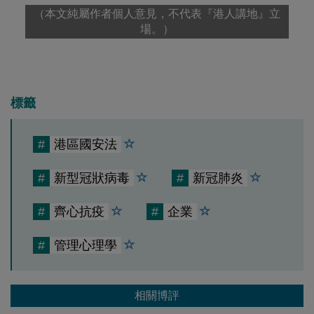
（本文純屬作者個人意見，不代表『港人講地』立
場。）
標籤
#
港區國安法
#
新型冠狀病毒
#
新冠肺炎
#
齊心抗疫
#
企業
#
管理心理學
相關博評