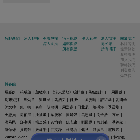
焦點新聞
港人點播
有聲專欄
港人觀點
港人花生
港人博評
關於我們
港人直播
編輯觀點
博客館
私隱聲明
所有觀點
所有博評
免責條款
版權聲明
加入我們
聯絡我們
刊登廣告
爆料快
博客館
屈穎妍
|
張瑞蓮
|
顧敏康
|
《港人講地》編輯室
|
焦點短打
|
一周圈點
|
周末短打
|
劉炳章
|
梁世民
|
馬浩文
|
何濼生
|
原姿晴
|
許紹基
|
麥國華
|
郭文緯
|
錢一帆
|
秦島
|
胡曉明
|
周浩鼎
|
田北辰
|
鄔滿海
|
季霆剛
|
王惠貞
|
周伯展
|
潘麗瓊
|
葉慶寧
|
陳建強
|
馬恩國
|
周全浩
|
方舟
|
洪為民
|
鄧淑明
|
楊全盛
|
黃均瑜
|
錢志庸
|
劉國勳
|
柯創盛
|
洪錦鉉
|
陸頌雄
|
黃麗芳
|
嚴建平
|
甘文鋒
|
杜礎圻
|
健良
|
聶廣男
|
盧展常
|
Winter Wong
|
K2
|
梁文新
|
羅崑
|
姚銘
|
陳志豪
|
精選文章
|
林奮強
|