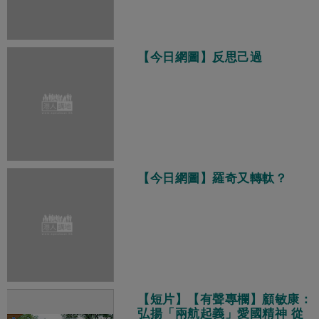
【今日網圖】反思己過
【今日網圖】羅奇又轉軚？
【短片】【有聲專欄】顧敏康：
弘揚「兩航起義」愛國精神 從