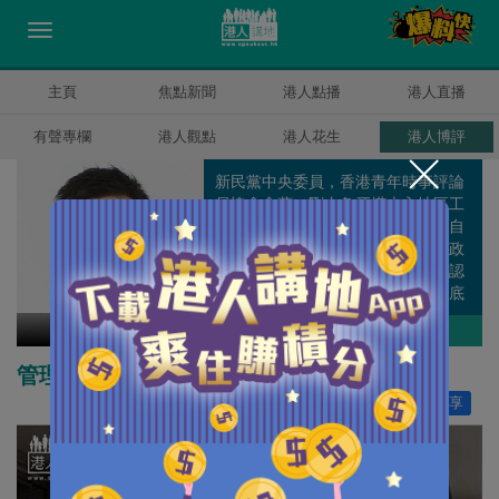
主頁
焦點新聞
港人點播
港人直播
有聲專欄
港人觀點
港人花生
港人博評
新民黨中央委員，香港青年時事評論
員協會會董。剛由象牙塔走入地區工
作，遊走於理論與現實之間，不知自
己算是離地還是在地，但肯定任何政
策脫離社區都只會變成笑話，如果認
真就輸了，那就用輸家的身份走到底
吧。
甘文鋒
作者其他博評
管理心理學助公司渡過難關
讚好
60
分享