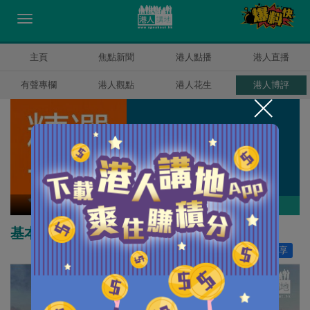
主頁
焦點新聞
港人點播
港人直播
有聲專欄
港人觀點
港人花生
港人博評
精選文章
作者其他博評
基本法是香港繁榮穩定的基石
讚好
352
分享