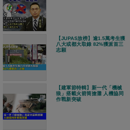
【JUPAS放榜】逾1.5萬考生獲
八大或都大取錄 82%獲派首三
志願
【建軍節特輯】新一代「機械
狼」搭載火箭筒搶灘 人機協同
作戰新突破