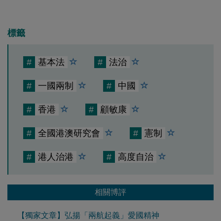
標籤
#
基本法
#
法治
#
一國兩制
#
中國
#
香港
#
顧敏康
#
全國港澳研究會
#
憲制
#
港人治港
#
高度自治
相關博評
【獨家文章】弘揚「兩航起義」愛國精神