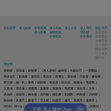
焦點新聞
港人點播
有聲專欄
港人觀點
港人花生
港人博評
關於我們
港人直播
編輯觀點
博客館
私隱聲明
所有觀點
所有博評
免責條款
版權聲明
加入我們
聯絡我們
刊登廣告
爆料快
博客館
屈穎妍
|
張瑞蓮
|
顧敏康
|
《港人講地》編輯室
|
焦點短打
|
一周圈點
|
周末短打
|
劉炳章
|
梁世民
|
馬浩文
|
何濼生
|
原姿晴
|
許紹基
|
麥國華
|
郭文緯
|
錢一帆
|
秦島
|
胡曉明
|
周浩鼎
|
田北辰
|
鄔滿海
|
季霆剛
|
王惠貞
|
周伯展
|
潘麗瓊
|
葉慶寧
|
陳建強
|
馬恩國
|
周全浩
|
方舟
|
洪為民
|
鄧淑明
|
楊全盛
|
黃均瑜
|
錢志庸
|
劉國勳
|
柯創盛
|
洪錦鉉
|
陸頌雄
|
黃麗芳
|
嚴建平
|
甘文鋒
|
杜礎圻
|
健良
|
聶廣男
|
盧展常
|
Winter Wong
|
K2
|
梁文新
|
羅崑
|
姚銘
|
陳志豪
|
精選文章
|
林奮強
|