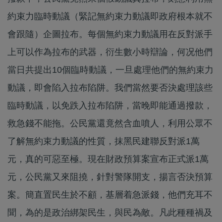
約束力臨時動議（緊記無約束力動議即政府根本就不
會跟隨）企圖拉布。每個無約束力動議用在反對派手
上可以作為拉布的武器，衍生數小時辯論，何况他們
當日共提出10個臨時動議，一旦處理他們的無約束力
動議，即會陷入拉布陷阱。我們當然要否決處理該些
臨時動議，以免跌入拉布陷阱，當晚即能通過撥款，
救急錢不能拖。公民黨還竟然含血噴人，利用公眾不
了解無約束力動議的性質，抹黑民建聯反對派1萬
元，真的可惡至極。現在財政預算案宣布正式派1萬
元，公民黨又來阻撓，針對警隊開支，揚言否決預算
案。簡直置民生於不顧，基層着急派錢，他們充耳不
聞，為的是政治綁架民生，與民為敵。凡此種種禍及