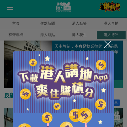
主頁
焦點新聞
港人點播
港人直播
有聲專欄
港人觀點
港人花生
港人博評
天主教徒，本身是執業律師，現為民
建聯副主席、立法會議員、香港青年
時事評論員協會主席。
周浩鼎
作者其他博評
反對派隨時奪權何止癱瘓香港？
讚好
944
分享