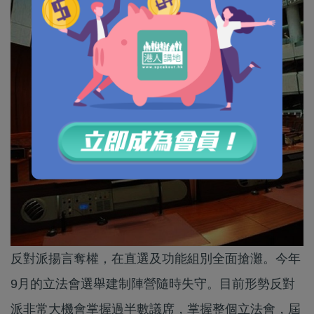
反對派揚言奪權，在直選及功能組別全面搶灘。今年
9月的立法會選舉建制陣營隨時失守。目前形勢反對
派非常大機會掌握過半數議席，掌握整個立法會，屆