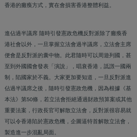
香港的癱瘓方式，實在會損害香港整體利益。
進佔過半議席 隨時引發憲政危機反對派除了癱瘓香
港社會以外，一旦掌握立法會過半議席，立法會主席
便會是反對派的囊中物。此君隨時可以周遊列國，甚
至到外國國會發表「演說」，唱衰香港，詆譭一國兩
制，陷國家於不義。大家更加要知道，一旦反對派進
佔過半議席之後，隨時引發憲政危機，因為根據《基
本法》第50條，若立法會拒絕通過財政預算案或其他
重要法案，行政長官可解散立法會，反對派很容易就
可以令香港陷於憲政危機，企圖逼特首解散立法會，
製造進一步混亂局面。