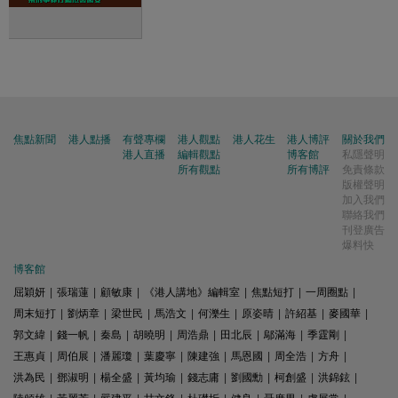
焦點新聞
港人點播
有聲專欄
港人觀點
港人花生
港人博評
關於我們
港人直播
編輯觀點
博客館
私隱聲明
所有觀點
所有博評
免責條款
版權聲明
加入我們
聯絡我們
刊登廣告
爆料快
博客館
屈穎妍
|
張瑞蓮
|
顧敏康
|
《港人講地》編輯室
|
焦點短打
|
一周圈點
|
周末短打
|
劉炳章
|
梁世民
|
馬浩文
|
何濼生
|
原姿晴
|
許紹基
|
麥國華
|
郭文緯
|
錢一帆
|
秦島
|
胡曉明
|
周浩鼎
|
田北辰
|
鄔滿海
|
季霆剛
|
王惠貞
|
周伯展
|
潘麗瓊
|
葉慶寧
|
陳建強
|
馬恩國
|
周全浩
|
方舟
|
洪為民
|
鄧淑明
|
楊全盛
|
黃均瑜
|
錢志庸
|
劉國勳
|
柯創盛
|
洪錦鉉
|