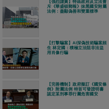
【強烈譴責】特區政府及立法會
斥《華盛頓郵報》抹黑國安附屬
法例：盡顯偽善和雙重標準
【打擊騙案】AI深偽技術騙案頻
生 林定國：積極立法阻非法盜
用肖像行騙
【完善機制】政府擬訂《國安條
例》附屬法例 特首可發證明書
認定某刑事罪行屬危害國安