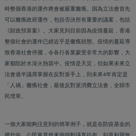
時整個香港的運作將會被嚴重癱瘓。因為立法會首先
可以癱瘓政府運作，包括否決所有重要的議案，包括
《財政預算案》。大家見到目前因為疫情蔓延，香港
整個社會的運作已經近乎是癱瘓狀態。疫情的蔓延導
致香港社會停擺，令各行各業蒙受非常大的影響，大
家都陷於水深火熱當中。疫情是天災，但如果未來立
法會過半議席掌握在反對派手上，則未來4年肯定是
「人禍」癱瘓社會，最後反對派消費立法會，全歸市
民埋單。
一個大家能夠注意到的簡單例子，就是在防疫基金的
撥款中，公民黨竟然來個假動議真拉布，刻意利用無