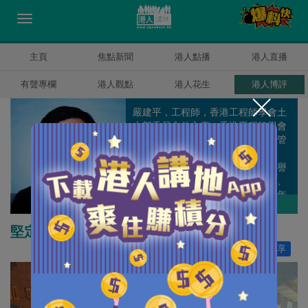
主頁
焦點新聞
港人點播
港人直播
有聲專欄
港人觀點
港人花生
港人博評
嚴建平，工程師，香港工程師學會土
木部委員會前主席、香港工程師學會
環境部委員會前主席、工程師註冊管
理局前委員、香港工程師學會前理
事、澳洲工程師學會香港分部前榮譽
顧問、工程界社促會前高級副主席、
香港公共行政學會前副會長、5.12年
嚴建平
作者其他博評
青工程師大聯盟顧問 、香港建設管理
交流中心主席、香港建造專業人士協
堅定支持止暴制亂
會會長。
讚好
617
分享