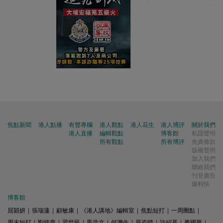
焦點新聞
港人點播
有聲專欄
港人觀點
港人花生
港人博評
關於我們
港人直播
編輯觀點
博客館
私隱聲明
所有觀點
所有博評
免責條款
版權聲明
加入我們
聯絡我們
刊登廣告
爆料快
博客館
屈穎妍
|
張瑞蓮
|
顧敏康
|
《港人講地》編輯室
|
焦點短打
|
一周圈點
|
周末短打
|
劉炳章
|
梁世民
|
馬浩文
|
何濼生
|
原姿晴
|
許紹基
|
麥國華
|