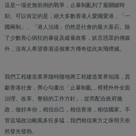
這是一場史無前例的戰爭，止暴制亂到了最關鍵時
刻。可以肯定的是，絕大多數香港人愛國愛港，「一
國兩制」、「港人治港」仍然是社會的最大基石。除
了少數喪心病狂的暴徒及縱暴政客，妖言惑眾的傳媒
外，沒有人希望香港這個東方傳奇從此灰飛煙滅。
我們工程建造業界随時随地將工程建造業界知識，貢
獻香港社會，齊心勾畫出「止暴制亂，裡裡外外全面
治理、改革、整頓的工作方針」, 從而配合政府施
政，做好本份，相信自己，相信香港，相信國家。不
管這場政治颱風多狂多猛，我們相信東方之珠明天依
然發光發熱。