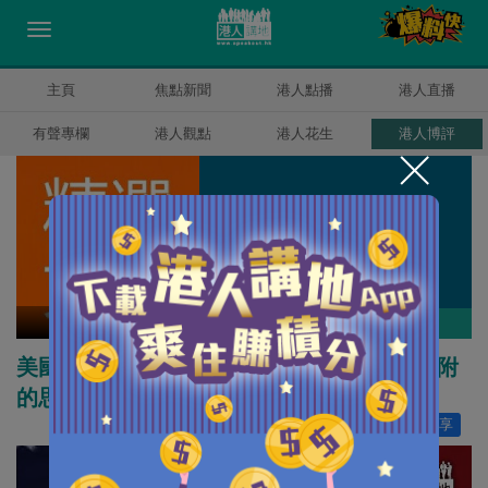
主頁
焦點新聞
港人點播
港人直播
有聲專欄
港人觀點
港人花生
港人博評
精選文章
作者其他博評
美國對華戰略是否次優選項呢？ ——路徑依附
的思考
讚好
13
分享