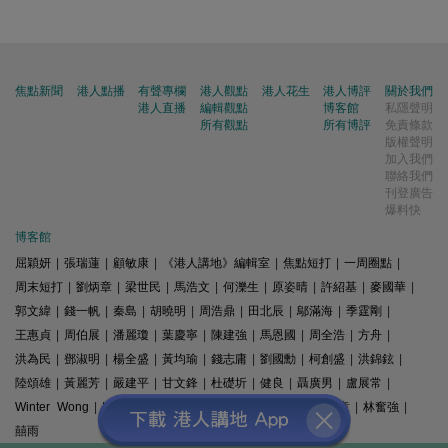
焦點新聞
港人點播
有聲專欄
港人觀點
港人花生
港人博評
關於我們
港人直播
編輯觀點
博客館
私隱聲明
所有觀點
所有博評
免責條款
版權聲明
加入我們
聯絡我們
刊登廣告
爆料快
博客館
屈穎妍
|
張瑞蓮
|
顧敏康
|
《港人講地》編輯室
|
焦點短打
|
一周圈點
|
周末短打
|
劉炳章
|
梁世民
|
馬浩文
|
何濼生
|
原姿晴
|
許紹基
|
麥國華
|
郭文緯
|
錢一帆
|
秦島
|
胡曉明
|
周浩鼎
|
田北辰
|
鄔滿海
|
季霆剛
|
王惠貞
|
周伯展
|
潘麗瓊
|
葉慶寧
|
陳建強
|
馬恩國
|
周全浩
|
方舟
|
洪為民
|
鄧淑明
|
楊全盛
|
黃均瑜
|
錢志庸
|
劉國勳
|
柯創盛
|
洪錦鉉
|
陸頌雄
|
黃麗芳
|
嚴建平
|
甘文鋒
|
杜礎圻
|
健良
|
聶廣男
|
盧展常
|
Winter Wong
|
K2
|
梁文新
|
羅崑
|
姚銘
|
陳志豪
|
精選文章
|
林奮強
|
囍雨