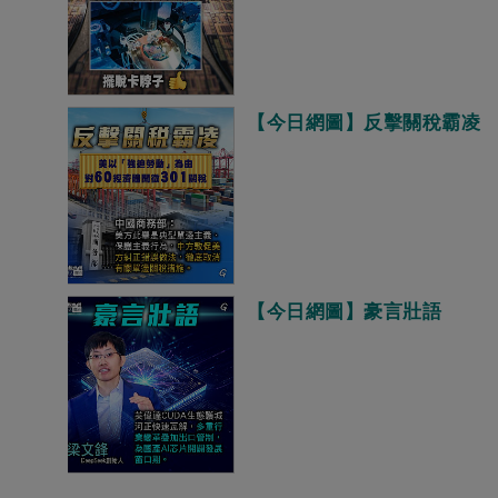
【今日網圖】反擊關稅霸凌
【今日網圖】豪言壯語