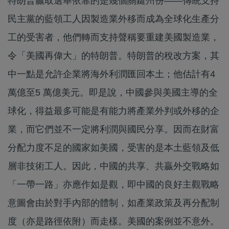
特朗普贏取選舉依靠的是幾個關鍵州份——傳統支持
民主黨的藍領工人因製造業外移而成為全球化生產分
工的受害者，他們轉而支持聲稱要重建美國製造業，
令「美國再偉大」的特朗普。特朗普的稅改方案，其
中一點是允許企業將海外利潤匯回本土；他估計有4
萬億至5 萬億美元。即是說，中國參與美國主導的全
球化，得益最多可能是有能力將產業外判或外移的企
業，而它們並不一定將利潤與國民分享。因而在財富
分配力度不足的國家如美國，受害的是本土藍領及低
層非技術工人。因此，中國的共享、共贏外交戰略如
「一帶一路」亦應作如是觀，即中國的良好主觀戰略
意圖會由於對手內部的體制，如產業政策及再分配制
度（亦是路徑依附）而走樣。美國的案例並不意外。