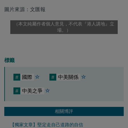
圖片來源：文匯報
（本文純屬作者個人意見，不代表『港人講地』立
場。）
標籤
#
國際
#
中美關係
#
中美之爭
相關博評
【獨家文章】堅定走自己道路的自信