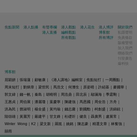
焦點新聞
港人點播
有聲專欄
港人觀點
港人花生
港人博評
關於我們
港人直播
編輯觀點
博客館
私隱聲明
所有觀點
所有博評
免責條款
版權聲明
加入我們
聯絡我們
刊登廣告
爆料快
博客館
屈穎妍
|
張瑞蓮
|
顧敏康
|
《港人講地》編輯室
|
焦點短打
|
一周圈點
|
周末短打
|
劉炳章
|
梁世民
|
馬浩文
|
何濼生
|
原姿晴
|
許紹基
|
麥國華
|
郭文緯
|
錢一帆
|
秦島
|
胡曉明
|
周浩鼎
|
田北辰
|
鄔滿海
|
季霆剛
|
王惠貞
|
周伯展
|
潘麗瓊
|
葉慶寧
|
陳建強
|
馬恩國
|
周全浩
|
方舟
|
洪為民
|
鄧淑明
|
楊全盛
|
黃均瑜
|
錢志庸
|
劉國勳
|
柯創盛
|
洪錦鉉
|
陸頌雄
|
黃麗芳
|
嚴建平
|
甘文鋒
|
杜礎圻
|
健良
|
聶廣男
|
盧展常
|
Winter Wong
|
K2
|
梁文新
|
羅崑
|
姚銘
|
陳志豪
|
精選文章
|
林奮強
|
囍雨