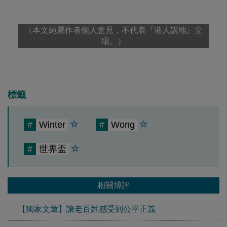
（本文純屬作者個人意見，不代表『港人講地』立
場。）
標籤
#
Winter
#
Wong
#
世界盃
相關博評
【獨家文章】讓老百姓感受到公平正義