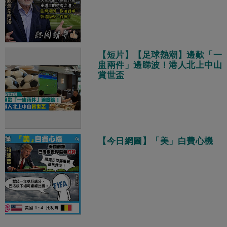
【短片】【足球熱潮】邊歎「一
盅兩件」邊睇波！港人北上中山
賞世盃
【今日網圖】「美」白費心機