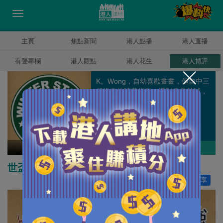
主頁
焦點新聞
港人點播
港人直播
有聲專欄
港人觀點
港人花生
港人博評
K。Wong，自幼喜歡畫畫，但自中三
起沒有修讀美術科。憑對畫畫熱誠，
到圖書館借書學畫畫延續繪畫夢。
Winter Wong
作者其他博評
世盃最強
讚好
0
分享