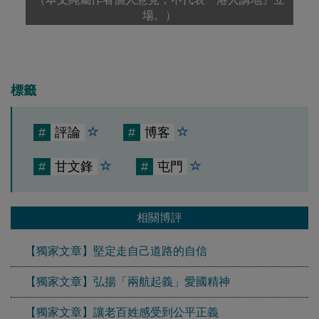
場。）
標籤
#
評論
#
博客
#
甘文鋒
#
屯門
相關博評
【獨家文章】堅定走自己道路的自信
【獨家文章】弘揚「兩航起義」愛國精神
【獨家文章】讓老百姓感受到公平正義