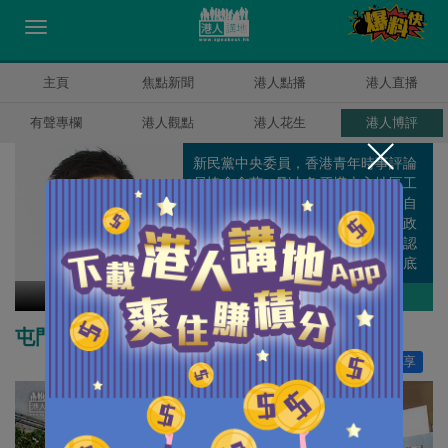
主頁
焦點新聞
港人點播
港人直播
有聲專欄
港人觀點
港人花生
港人博評
新民黨中央委員，香港青年時事評論
員協會會董。剛由象牙塔走入地區工
作，遊走於理論與現實之間，不知自
己算是離地還是在地，但肯定任何政
策脫離社區都只會變成笑話，如果認
真就輸了，那就用輸家的身份走到底
吧。
甘文鋒
作者其他博評
屯門改劃土地建屋 突顯政府部門各自為政
讚好
0
分享