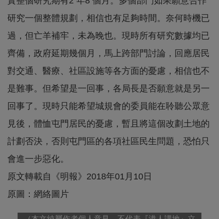
實整個研究期有2 年8 個月。多個部門如果願意合作
研究一個整體規劃，相信也有足夠時間。奈何時機已
過，但亡羊補牢，未為晚也。現時所有研究數據均已
齊備，政府延期幾個月，馬上跨部門討論，回應居民
對交通、醫療、社區設施等各方面的憂慮，相信也不
是難事。但希望是一回事，各局長是否願意就是另一
回事了。現時只能希望城規會的委員能在聆聽公眾意
見後，體恤屯門居民的憂慮，暫且將這個改劃土地的
計劃否決，否則屯門區的各項社區民生問題，恐怕只
會進一步惡化。
原文轉載自《明報》2018年01月10日
原圖：網絡圖片
（本文純屬作者個人意見，不代表『港人講地』立