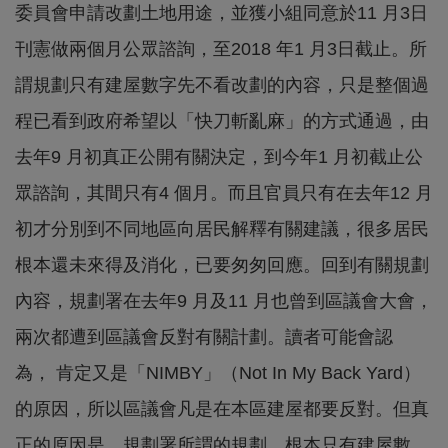
委員會申請改劃土地用途，並獲小組同意於11 月3日
刊憲做兩個月公眾諮詢，至2018 年1 月3日截止。所
謂規劃只有建屋數字先不看改劃的內容，只是整個過
程已看到政府希望以「快刀斬亂麻」的方式通過，由
去年9 月初真正公開有關決定，到今年1 月初截止公
眾諮詢，其間只有4 個月。而且官員只有在去年12 月
初才分別到不同地區向居民解釋有關建議，很多居民
根本還未來得及消化，已要匆匆回應。回到有關規劃
內容，規劃署在去年9 月及11 月也曾到區議會大會，
兩次都遭到區議會反對有關計劃。讀者可能會認
為， 肯定又是「NIMBY」（Not In My Back Yard）
的原因，所以區議會凡是在本區建屋都要反對。但真
正的原因是，規劃署所謂的規劃，根本只有建屋數