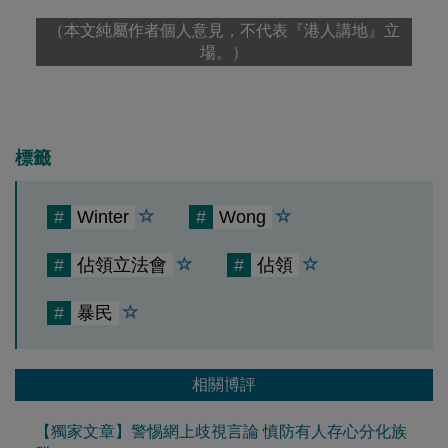
（本文純屬作者個人意見，不代表『港人講地』立
場。）
標籤
#
Winter
#
Wong
#
佔領立法會
#
佔領
#
暴民
相關博評
【獨家文章】警惕網上歧視言論 慎防有人存心分化族