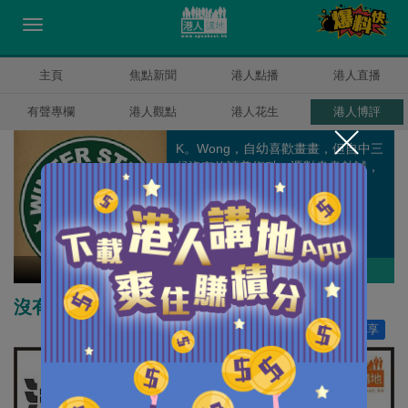
主頁
焦點新聞
港人點播
港人直播
有聲專欄
港人觀點
港人花生
港人博評
K。Wong，自幼喜歡畫畫，但自中三
起沒有修讀美術科。憑對畫畫熱誠，
到圖書館借書學畫畫延續繪畫夢。
Winter Wong
作者其他博評
沒有最暴力 只有更暴力
讚好
0
分享