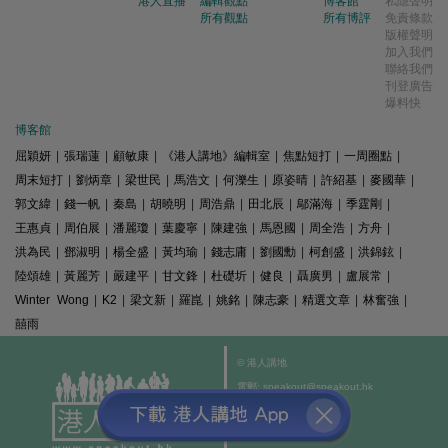
港人直播
編輯觀點
博客館
私隱聲明
所有觀點
所有博評
免責條款
版權聲明
加入我們
聯絡我們
刊登廣告
爆料快
博客館
屈穎妍
|
張瑞蓮
|
顧敏康
|
《港人講地》編輯室
|
焦點短打
|
一周圈點
|
周末短打
|
劉炳章
|
梁世民
|
馬浩文
|
何濼生
|
原姿晴
|
許紹基
|
麥國華
|
郭文緯
|
錢一帆
|
秦島
|
胡曉明
|
周浩鼎
|
田北辰
|
鄔滿海
|
季霆剛
|
王惠貞
|
周伯展
|
潘麗瓊
|
葉慶寧
|
陳建強
|
馬恩國
|
周全浩
|
方舟
|
洪為民
|
鄧淑明
|
楊全盛
|
黃均瑜
|
錢志庸
|
劉國勳
|
柯創盛
|
洪錦鉉
|
陸頌雄
|
黃麗芳
|
嚴建平
|
甘文鋒
|
杜礎圻
|
健良
|
聶廣男
|
盧展常
|
Winter Wong
|
K2
|
梁文新
|
羅崑
|
姚銘
|
陳志豪
|
精選文章
|
林奮強
|
囍雨
© 港人講地
電郵: speakout@speakout.hk
傳真: 85228041301
All rights reserved.