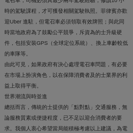
電召車，司機必須具最少兩年駕駛經驗，修讀10 小
時的駕駛課程，才可獲發相關駕駛執照。菲律賓亦歡
迎Uber 進駐，但電召車必須領取有效牌照；與此同
時當地政府為了鼓勵公平競爭，斥資為的士升級硬
件，包括安裝GPS（全球定位系統）、換上車齡較低
的車隊等。
由此可見，如果政府有決心處理電召車問題，有必要
在市場上扮演角色，以在保障消費者及的士業界的利
益上取得平衡。
世界潮流與時並進
總括而言，傳統的士提供的「點對點」交通服務，無
論服務質素或便捷程度，已不足以迎合消費者的要
求。我個人衷心希望當局能積極考慮以上建議，為電