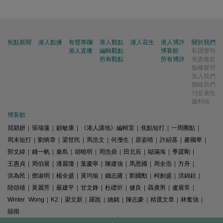
焦點新聞
港人點播
有聲專欄
港人觀點
港人花生
港人博評
關於我們
港人直播
編輯觀點
博客館
私隱聲明
所有觀點
所有博評
免責條款
版權聲明
加入我們
聯絡我們
刊登廣告
爆料快
博客館
屈穎妍
|
張瑞蓮
|
顧敏康
|
《港人講地》編輯室
|
焦點短打
|
一周圈點
|
周末短打
|
劉炳章
|
梁世民
|
馬浩文
|
何濼生
|
原姿晴
|
許紹基
|
麥國華
|
郭文緯
|
錢一帆
|
秦島
|
胡曉明
|
周浩鼎
|
田北辰
|
鄔滿海
|
季霆剛
|
王惠貞
|
周伯展
|
潘麗瓊
|
葉慶寧
|
陳建強
|
馬恩國
|
周全浩
|
方舟
|
洪為民
|
鄧淑明
|
楊全盛
|
黃均瑜
|
錢志庸
|
劉國勳
|
柯創盛
|
洪錦鉉
|
陸頌雄
|
黃麗芳
|
嚴建平
|
甘文鋒
|
杜礎圻
|
健良
|
聶廣男
|
盧展常
|
Winter Wong
|
K2
|
梁文新
|
羅崑
|
姚銘
|
陳志豪
|
精選文章
|
林奮強
|
囍雨