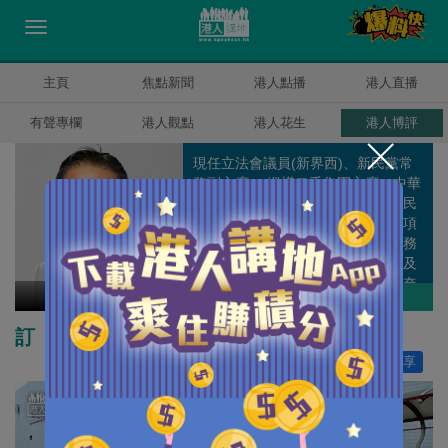
主頁
焦點新聞
港人點播
港人直播
有聲專欄
港人觀點
港人花生
港人博評
現任立法會議員(新界西)、新民黨常
務副主席、 縱橫二千集團主席、中華
人民共和國第十一及十二屆全國人民
代表大會 (港區代表)，過去曾任多項
政府公職，包括語文教育及研究常務
委員會（語常會）常務委員會主席及
僱員再培訓局主席。畢業於美國康奈
田北辰
作者其他博評
爾大學電子工程系，並於哈佛大學取
得工商管理碩士學位。
訂「電召車」規管框架完善交通系統
讚好
0
分享