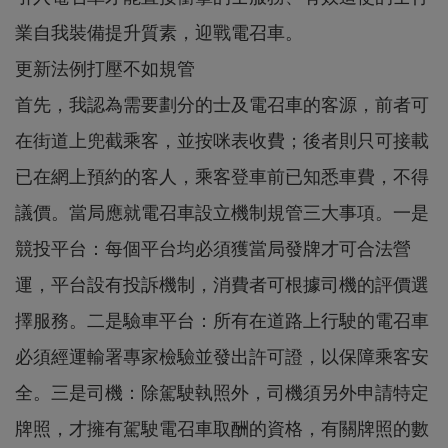
業自我裝備提升質素，迎戰電召車。
更新法例打壓不如規管
首先，我認為需要劃分的士及電召車的客源，前者可
在街道上兜截乘客，並按咪表收費；後者則只可接載
已在網上預約的客人，乘客登車前已知悉車費，不得
議價。當局應就電召車設立機制規管三大事項。一是
競投平台：每個平台均必須獲當局發牌才可合法營
運，平台設有投訴機制，消費者可根據司機的評價選
擇服務。二是驗車平台：所有在道路上行駛的電召車
必須經運輸署專家檢驗並發出許可證，以保障乘客安
全。三是司機：除駕駛執照外，司機須另外申請特定
牌照，才擁有駕駛電召車取酬的資格，有關牌照的數