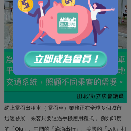
網上電召出租車（ 電召車）業務正在全球多個城市
迅速發展，乘客只要透過手機應用程式， 例如印度
的「Ola」、中國的「滴滴出行」、美國的「Lyft」和