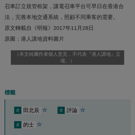
召車訂立規管框架，讓電召車平台可早日在香港合
法，完善本地交通系統，照顧不同乘客的需要。
原文轉載自《明報》2017年11月28日
原圖：港人講地資料圖片
（本文純屬作者個人意見，不代表『港人講地』立
場。）
標籤
#
田北辰
#
評論
#
的士