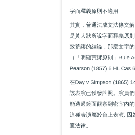
字面釋義原則不適用
其實，普通法成文法條文解釋原則 (Ru
是黃大狀所說字面釋義原則（T
致荒謬的結論，那麼文字的
（「明顯荒謬原則」Rule Against 
Pearson (1857) 6 HL Ca
在Day v Simpson (18
該表演已獲發牌照。演員們
能透過鏡面觀察到密室內的
這種表演屬於台上表演, 
避法律。