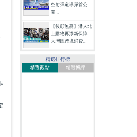
空射彈道導彈首公
開...
【後顧無憂】港人北
上購物再添新保障
導
大灣區跨境消費...
論
精選排行榜
精選觀點
精選博評
非
定