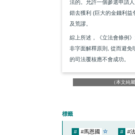
法的。允許一個參選申請人
錯去獲利 (巨大的金錢利
及荒謬。
綜上所述，《立法會條例》第
非字面解釋原則, 從而避
的司法覆核應不會成功。
（本文純
標籤
#
#馬恩國
#
#