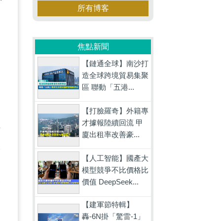
所有博客
焦點新聞
【鏈通全球】南沙打
造全球跨境貿易集聚
區 聯動「五港...
【打臉羅奇】外籍專
才據報陸續回流 甲
任
廈出租率改善豪...
候
【人工智能】國產大
為
模型競爭不比價格比
勝
價值 DeepSeek...
【建軍節特輯】
轟-6N掛「驚雷-1」