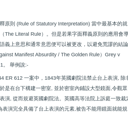
le of Statutory Interpretation) 當中最基本的就
he Literal Rule）。但是若果字面釋義原則的應用會
語義上意思和通常意思便可以被更改，以避免荒謬的結
Manifest Absurdity / The Golden Rule）Grey v
s 61。 舉例說:-
65) 144 ER 612 一案中，1843年英國劇院法禁止台上表演, 除
於是在台下構建一密室, 並於密室內鋪設大型鏡面,令觀眾
表演, 從而規避英國劇院法。英國高等法院上訴庭一致裁
因為表演完全具備了台上表演的元素,被告不能用鏡面就能規