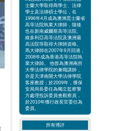
士蘭大學取得商學士、法律
學士及法律碩士學位，在
1996年4月成為澳洲昆士蘭省
高等法院執業大律師，隨後
也在新南威爾斯高等法院、
維多利亞高等法院及澳洲最
高法院等取得大律師資格。
馬大律師在2007年9月回港，
2008年成為香港高等法院執
業大律師。 他曾為澳洲兩所
大學法律學院的兼職講師，
亦是天津南開大學法律學院
」
客座教授；於2009年，獲保
安局局長委任為獨立監察警
發
方處理投訴委員會觀察員，
於2010年獲行政長官委任為
委員。
所有博評
候