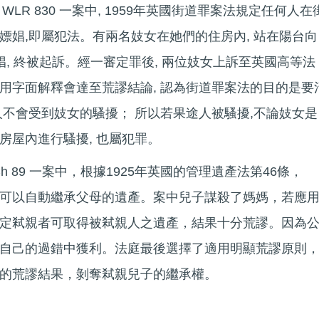
960] 1 WLR 830 一案中, 1959年英國街道罪案法規定任何人在
嫖娼,即屬犯法。有兩名妓女在她們的住房內, 站在陽台向
娼, 終被起訴。經一審定罪後, 兩位妓女上訴至英國高等法
用字面解釋會達至荒謬結論, 認為街道罪案法的目的是要
人不會受到妓女的騷擾； 所以若果途人被騷擾,不論妓女是
房屋內進行騷擾, 也屬犯罪。
35] 1 Ch 89 一案中，根據1925年英國的管理遺產法第46條，
可以自動繼承父母的遺產。案中兒子謀殺了媽媽，若應
定弒親者可取得被弒親人之遺產，結果十分荒謬。因為
自己的過錯中獲利。法庭最後選擇了適用明顯荒謬原則
的荒謬結果，剝奪弒親兒子的繼承權。