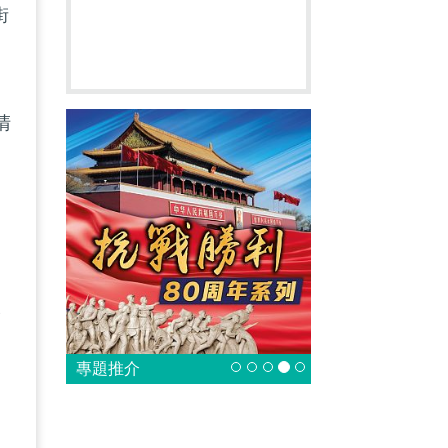
街
清
用
公
，
專題推介