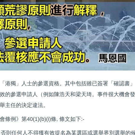
「港獨」人士的參選資格。其中包括雖已簽署「確認書
效的參選申請人（例如陳浩天和梁天琦。事件很大機會
舉主任的決定違法。
第40(1)(b)(i)條, 條文如下:-
下條件，否則任何人不得獲有效提名為某選區或選舉界別選舉的