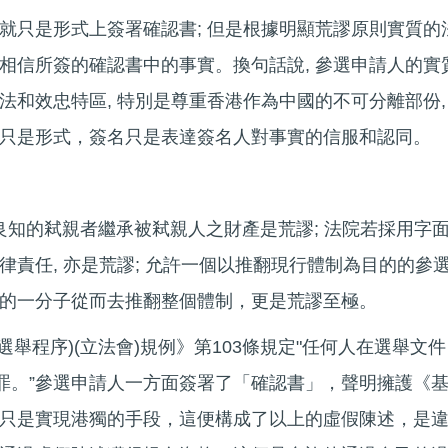
就只是形式上簽署確認書; 但是根據明顯荒謬原則實質的
相信所簽的確認書中的事實。換句話說, 參選申請人的實
法和效忠特區, 特別是尊重香港作為中國的不可分離部份,
只是形式，簽名只是表達簽名人對事實的信服和認同。
本良知的弒親者繼承被弒親人之財產是荒謬; 法院若採用字
責任, 亦是荒謬; 允許一個以推翻現行體制為目的的參
的一分子從而去推翻整個體制，更是荒謬至極。
(選舉程序)(立法會)規例》第103條規定"任何人在選舉文件
均屬犯罪。”參選申請人一方面簽署了「確認書」，聲明擁護《
只是實現港獨的手段，這便構成了以上的虛假陳述，是