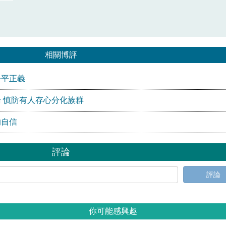
相關博評
公平正義
 慎防有人存心分化族群
的自信
評論
評論
你可能感興趣