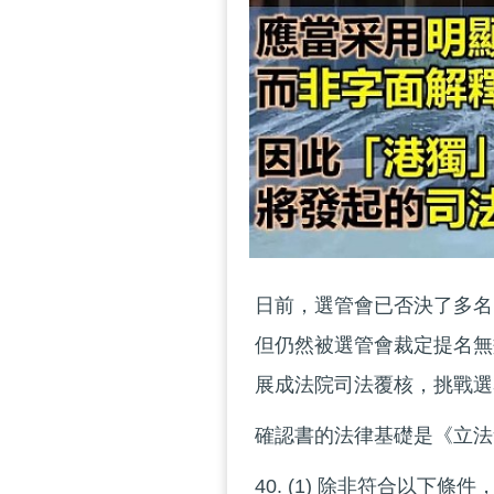
日前，選管會已否決了多名
但仍然被選管會裁定提名無
展成法院司法覆核，挑戰選
確認書的法律基礎是《立法會條例》
40. (1) 除非符合以