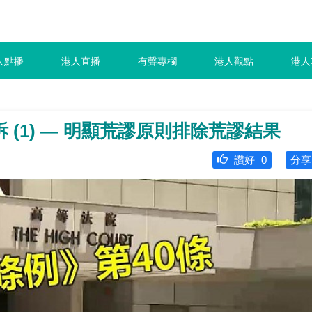
人點播
港人直播
有聲專欄
港人觀點
港人
 (1) — 明顯荒謬原則排除荒謬結果
讚好
0
分享