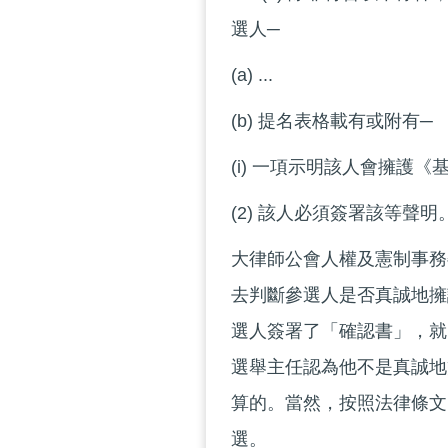
選人─
(a) ...
(b) 提名表格載有或附有─
(i) 一項示明該人會擁護
(2) 該人必須簽署該等聲明
大律師公會人權及憲制事務
去判斷參選人是否真誠地擁
選人簽署了「確認書」，就
選舉主任認為他不是真誠地
算的。當然，按照法律條文
選。