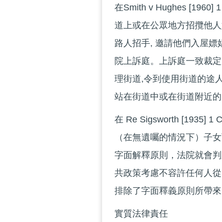
在Smith v Hughes [1
道上或在公眾地方招攬他人
路人招手, 邀請他們入屋嫖
院上訴庭。上訴庭一致裁定
理街道,令到使用街道的途
站在街道中或在街道附近的
在 Re Sigsworth [19
（在無遺囑的情況下）子女
字面解釋原則，法院就會判
共政策考慮不容許任何人從
排除了字面釋義原則所帶來
實質法律責任