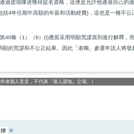
通過虛假陳述獲得提名資格，這便是允許他通過自己的
益包括4年任期中高額的年薪和活動經費)，這也是一種不公
40條（1）（b）(i)應當采用明顯荒謬原則進行解釋，
免明顯的荒謬和不公正結果。因此「港獨」參選申請人將發
屬作者個人意見，不代表『港人講地』立場。）
法律