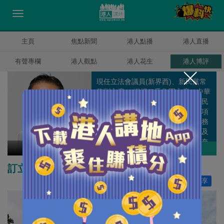
主頁
焦點新聞
港人點播
港人直播
有聲專欄
港人觀點
港人花生
港人博評
現任立法會議員(新界西)、新民黨常
務副主席、 縱橫二千集團主席、中華
人民共和國第十一及十二屆全國人民
代表大會 (港區代表)，過去曾任多項
政府公職，包括語文教育及研究常務
委員會（語常會）常務委員會主席及
僱員再培訓局主席。畢業於美國康奈
田北辰
作者其他博評
爾大學電子工程系，並於哈佛大學取
得工商管理碩士學位。
訂立貧窮線是為了誰？
讚好
0
分享