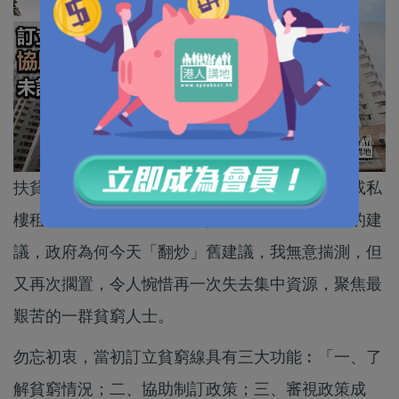
扶貧委員會提出修訂貧窮線框架，考慮加入公屋或私
樓租金因素，這是當初訂立貧窮線時，我曾提出的建
議，政府為何今天「翻炒」舊建議，我無意揣測，但
又再次擱置，令人惋惜再一次失去集中資源，聚焦最
艱苦的一群貧窮人士。
勿忘初衷，當初訂立貧窮線具有三大功能︰「一、了
解貧窮情況；二、協助制訂政策；三、審視政策成