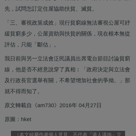
先，試問怎訂定住屋協助扶貧、滅貧。
「三、審視政策成效」現行貧窮線無法審視公屋可紓
緩貧窮多少，公屋資助與扶貧的關係，現在根本無從
評估，只能「斷估」。
我日前與另一立法會泛民議員出席電台節目討論貧窮
線，他是否不經意說穿了真相︰「政府決定與立法會
及行政長官選舉有關，不希望增加社會的爭拗。」那
就不得而知了。
原文轉載自《am730》2016年 04月27日
原圖：hket
（本文純屬作者個人意見，不代表『港人講地』立