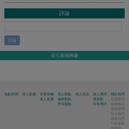
評論
評論
你可能感興趣
焦點新聞
港人點播
有聲專欄
港人觀點
港人花生
港人博評
關於我們
港人直播
編輯觀點
博客館
私隱聲明
所有觀點
所有博評
免責條款
版權聲明
加入我們
聯絡我們
刊登廣告
爆料快