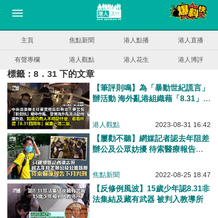
主頁
焦點新聞
港人點播
港人直播
有聲專欄
港人觀點
港人花生
港人博評
標籤：8．31 下的文章
【筆評則鳴】為「暴動世紀謊言」
辦活動 海外亂港組織藉「8.31」煽
動仇恨
港人觀點
2023-08-31 16:42
【屢勸不聽】網媒記者認去年阻差
辦公及公眾妨擾 待索醫療報告下
月判刑
焦點新聞
2022-08-25 18:47
【反修例風波】15歲少年認8.31非
法集結及藏有武器 被判入教導所