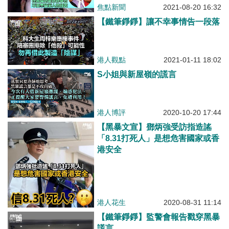
焦點新聞
2021-08-20 16:32
【鐵筆錚錚】讓不幸事情告一段落
港人觀點
2021-01-11 18:02
S小姐與新屋嶺的謊言
港人博評
2020-10-20 17:44
【黑暴文宣】鄧炳強受訪指造謠
「8.31打死人」是想危害國家或香
港安全
港人花生
2020-08-31 11:14
【鐵筆錚錚】監警會報告戳穿黑暴
謊言