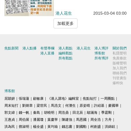
港人花生
2015-03-04 03:00
加載更多
焦點新聞
港人點播
有聲專欄
港人觀點
港人花生
港人博評
關於我們
港人直播
編輯觀點
博客館
私隱聲明
所有觀點
所有博評
免責條款
版權聲明
加入我們
聯絡我們
刊登廣告
爆料快
博客館
屈穎妍
|
張瑞蓮
|
顧敏康
|
《港人講地》編輯室
|
焦點短打
|
一周圈點
|
周末短打
|
劉炳章
|
梁世民
|
馬浩文
|
何濼生
|
原姿晴
|
許紹基
|
麥國華
|
郭文緯
|
錢一帆
|
秦島
|
胡曉明
|
周浩鼎
|
田北辰
|
鄔滿海
|
季霆剛
|
王惠貞
|
周伯展
|
潘麗瓊
|
葉慶寧
|
陳建強
|
馬恩國
|
周全浩
|
方舟
|
洪為民
|
鄧淑明
|
楊全盛
|
黃均瑜
|
錢志庸
|
劉國勳
|
柯創盛
|
洪錦鉉
|