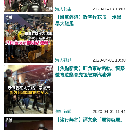
港人花生
2020-05-13 18:07
【鐵筆錚錚】政客收花 又一場黑
暴大龍鳯
港人觀點
2020-04-01 19:30
【焦點新聞】旺角東站路軌、警察
體育遊樂會先後被擲汽油彈
焦點新聞
2020-04-01 11:44
【諸行無常】譚文豪「屈得就屈」