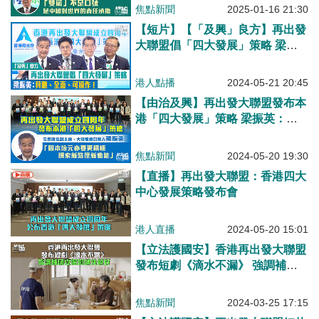
「雙碳」不是口號是中國對世界的
焦點新聞
2025-01-16 21:30
責任承擔
【短片】【「及興」良方】再出發
大聯盟倡「四大發展」策略 梁振
英：具體、全面、可操作！
港人點播
2024-05-21 20:45
【由治及興】再出發大聯盟發布本
港「四大發展」策略 梁振英：固
本培元也要更積極探索新路徑新動
能
焦點新聞
2024-05-20 19:30
【直播】再出發大聯盟：香港四大
中心發展策略發布會
港人直播
2024-05-20 15:01
【立法護國安】香港再出發大聯盟
發布短劇《滴水不漏》 強調補國
安漏洞越快越好
焦點新聞
2024-03-25 17:15