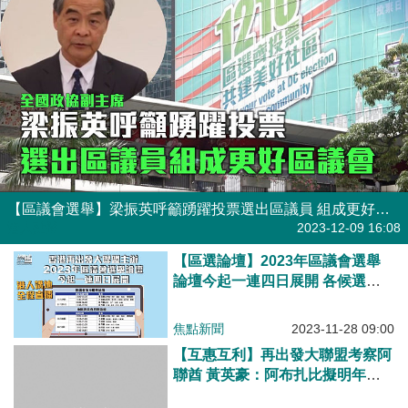
【區議會選舉】梁振英呼籲踴躍投票選出區議員 組成更好區議會
港人點播
2023-12-09 16:08
【區選論壇】2023年區議會選舉
論壇今起一連四日展開 各候選人
講理念談政綱
焦點新聞
2023-11-28 09:00
【互惠互利】再出發大聯盟考察阿
聯酋 黃英豪：阿布扎比擬明年起
與香港辦雙邊投資論壇