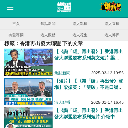
主頁
焦點新聞
港人點播
港人直播
有聲專欄
港人觀點
港人花生
港人博評
標籤：香港再出發大聯盟 下的文章
【《識「碳」再出發》】香港再出
發大聯盟發布系列英文短片 梁振
英籲國際攜手踐行綠色生活方式
焦點新聞
2025-03-12 19:56
【短片】【《識「碳」再出發》登
場】梁振英：「雙碳」不是口號是
責任承擔 謝展寰：中國積極承擔
大國責任
港人點播
2025-01-17 16:45
【《識「碳」再出發》】香港再出
發大聯盟發布系列短片 介紹中國
努力實現「雙碳」目標、梁振英：