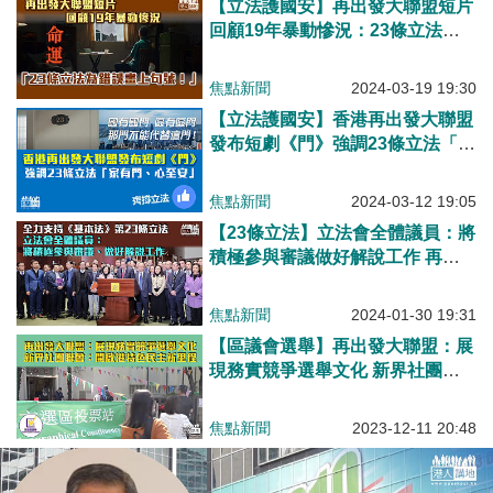
【立法護國安】再出發大聯盟短片
回顧19年暴動慘況：23條立法為
錯誤畫句號！
焦點新聞
2024-03-19 19:30
【立法護國安】香港再出發大聯盟
發布短劇《門》強調23條立法「家
有門、心至安」
焦點新聞
2024-03-12 19:05
【23條立法】立法會全體議員：將
積極參與審議做好解說工作 再出
發大聯盟：全力支持特區政府盡快
完成立法工作
焦點新聞
2024-01-30 19:31
【區議會選舉】再出發大聯盟：展
現務實競爭選舉文化 新界社團聯
會：開啟港特色民主新里程
焦點新聞
2023-12-11 20:48