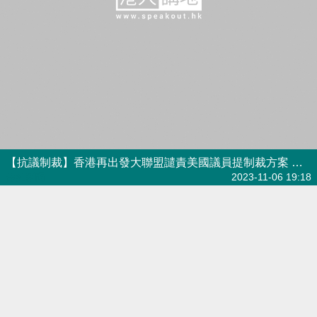
【港深融合】再出發大聯盟往深圳
考察 冀做到「無感通關」 倡沙頭
角設跨境消費示範區
焦點新聞
2023-08-11 19:34
【短片】【香港再出發大聯盟三周
年】青年共同發起人籲增兩地交流
林景昇：用英文說好中國故事 郭
杰駿：助大學生就業 蔡廷鋒：增
港人點播
2023-06-08 07:30
交流消除隔閡誤解
【短片】【香港再出發大聯盟三周
年】1600位共同發起人貢獻力量
冼漢廸：率港青赴內地訪問、發展
科創 林奮強：發揮超級聯絡人角
色 林詩鍵：用好香港金融航運貿
易等優勢
港人點播
2023-06-06 13:33
【短片】【香港再出發大聯盟三周
年】吳秋北：疫情中及時送物資助
度過難關、凝聚人心 徐英偉：望