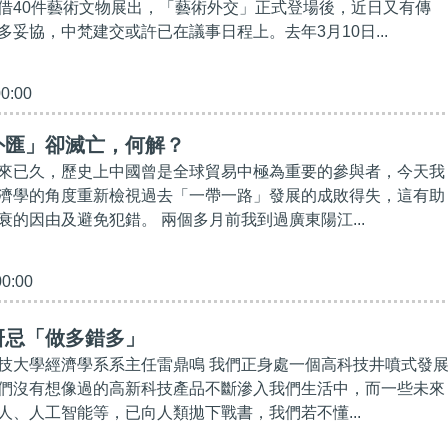
借40件藝術文物展出，「藝術外交」正式登場後，近日又有傳
妥協，中梵建交或許已在議事日程上。去年3月10日...
00:00
外匯」卻滅亡，何解？
來已久，歷史上中國曾是全球貿易中極為重要的參與者，今天我
濟學的角度重新檢視過去「​一帶一路」發展的成敗得失，這有助
衰的因由及避免犯錯。 兩個多月前我到過廣東陽江...
00:00
研忌「做多錯多」
技大學經濟學系系主任雷鼎鳴 我們正身處一個高科技井噴式發
們沒有想像過的高新科技產品不斷滲入我們生活中，而一些未來
人、人工智能等，已向人類拋下戰書，我們若不懂...