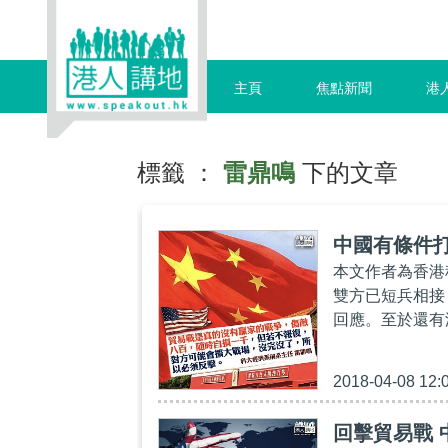
主頁
焦點新聞
港
標籤 ：
雷鼎鳴
下的文章
中國有條件
本文作者為香港
雙方已短兵相接
回應。至於還有
2018-04-08 12:
回擊貿易戰 