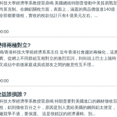
科技大學經濟學系教授雷鼎鳴 美國總統特朗普發動中美貿易戰
尚算克制。在鋼鋁關稅方面，表面上，涵蓋的商品價值達140億
部都要徵稅，實收的稅款估計只有4 億美元左右。...
00:00
變得兩極對立?
鳴/香港科技大學前經濟系系主任 近年香港社會趨於兩極化，這
實。從網上不同群組互相對立的激烈言詞，到街頭上巴士上隨時
又或佔中前後家庭成員或朋友之間的敵意性互不理...
00:00
稅益誰損誰？
科技大學經濟學系教授雷鼎鳴 特朗普要對美國進口的鋼材徵收
稅，鋁則徵收百分之十，原因是別人賣給美國的鋼與鋁太便宜，
廠競爭不過，要保護。 這是很錯誤的經濟邏輯。別...