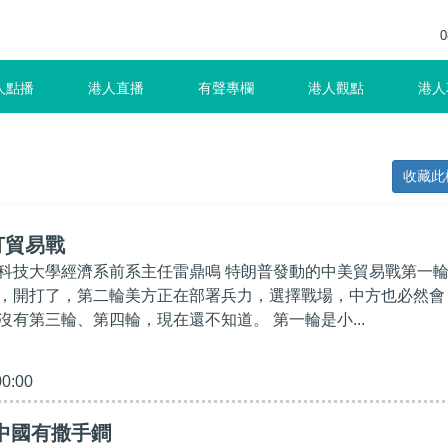
0
人點播
港人直播
有聲專欄
港人觀點
港人
收藏此
打貿易戰
科技大學經濟系前系主任雷鼎鳴 特朗普發動的中美貿易戰第一
，開打了，第二輪美方正在部署兵力，選擇戰場，中方也必然會
沒有第三輪、第四輪，現在還不知道。 第一輪是小...
00:00
中國有撒手鐧