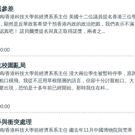
檻參差
鳴/香港科技大學前經濟系系主任 美國十二位議員提名香港三位
，顯然是反華政客希望干預香港內政的政治把戲，我們表示不滿
認真吧！ 諾貝爾獎提名與真正取得諾獎，兩者之...
00:00
抗校園亂局
鳴/香港科技大學前經濟系系主任 浸大兩位學生被暫時停學，原
粗口橫飛。我從不忌用草根階層的語言，但卻十分討厭粗口。大
繁出現，恐怕是十多年前已經開始。那時我住在科...
00:00
爭與衝突處理
鳴/香港科技大學前經濟系系主任 繼去年11月中國博物院與梵蒂