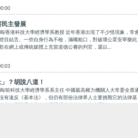
00:00
害民主發展
鳴/香港科技大學經濟學系教授 近年香港出現了不少怪現象，常
瞠目結舌。一些自身行為不檢，滿嘴粗口，對破壞公眾安寧樂此
歡在網上或傳統媒體上充當道德公審的判官，還以...
00:03
上」？胡說八道！
鳴/前科技大學經濟學系系主任 中國最高權力機關人大常委全票
沒有違反《基本法》，但仍有部份法律界人士要挑戰它的法律基
人士，原因是連發表強硬聲明的大律師公會會長被...
00:00