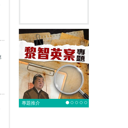
至
應
專題推介
百