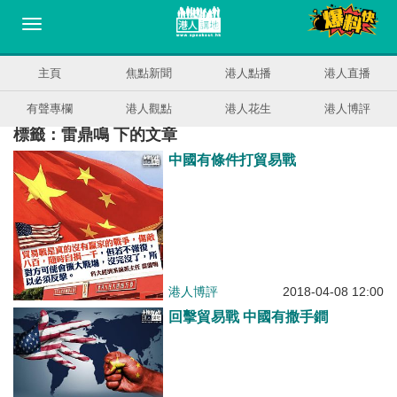
主頁
焦點新聞
港人點播
港人直播
有聲專欄
港人觀點
港人花生
港人博評
標籤：雷鼎鳴 下的文章
中國有條件打貿易戰
港人博評
2018-04-08 12:00
回擊貿易戰 中國有撒手鐧