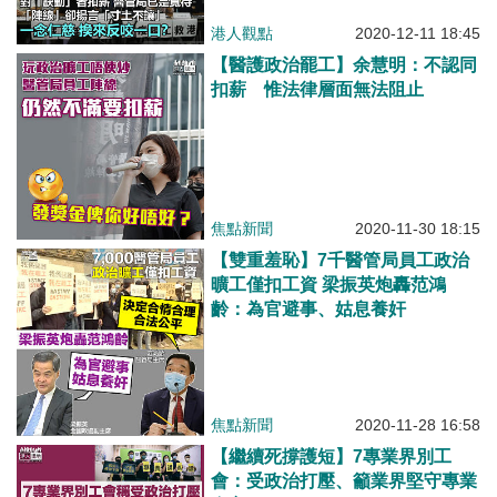
港人觀點
2020-12-11 18:45
【醫護政治罷工】余慧明：不認同
扣薪 惟法律層面無法阻止
焦點新聞
2020-11-30 18:15
【雙重羞恥】7千醫管局員工政治
曠工僅扣工資 梁振英炮轟范鴻
齡：為官避事、姑息養奸
焦點新聞
2020-11-28 16:58
【繼續死撐護短】7專業界別工
會：受政治打壓、籲業界堅守專業