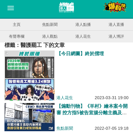
主頁
焦點新聞
港人點播
港人直播
有聲專欄
港人觀點
港人花生
港人博評
標籤：醫護罷工 下的文章
【今日網圖】終於摺埋
港人花生
2023-03-31 19:00
【煽動刊物】《羊村》繪本案今開
審 控方指5被告宣揚分離主義及背
棄國家、意圖引致暴力或製造騷亂
焦點新聞
2022-07-05 19:18