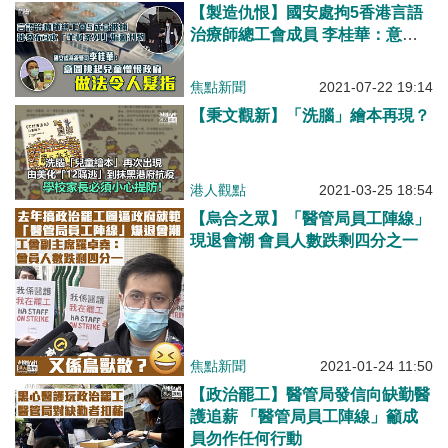
【製造仇恨】國安處拘5香港言語
治療師總工會成員 李桂華：意圖
挑起兒童憎恨政府、做法令人髮指
焦點新聞
2021-07-22 19:14
【秉文觀新】「洗腦」繪本再現？
港人觀點
2021-03-25 18:54
【烏合之眾】「醫管局員工陣線」
現退會潮 會員人數跌剩四分之一
焦點新聞
2021-01-24 11:50
【政治罷工】醫管局發信向缺勤醫
護追薪 「醫管局員工陣線」籲成
員勿作任何行動