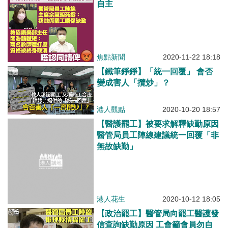
自主
焦點新聞
2020-11-22 18:18
【鐵筆錚錚】「統一回覆」 會否
變成害人「攬炒」？
港人觀點
2020-10-20 18:57
【醫護罷工】被要求解釋缺勤原因
醫管局員工陣線建議統一回覆「非
無故缺勤」
港人花生
2020-10-12 18:05
【政治罷工】醫管局向罷工醫護發
信查詢缺勤原因 工會籲會員勿自