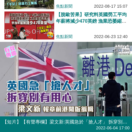
焦點新聞
2022-08-17 15:07
【脫歐苦果】研究料英國勞工平均
年薪將減少470英鎊 漁業恐萎縮
30%
焦點新聞
2022-06-23 12:40
【短片】【有聲專欄】梁文新:英國急於「搶人才」 拆穿別有用心
有聲專欄
| 梁文新
2022-06-04 17:00