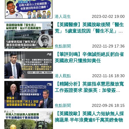
港人花生
2023-02-02 19:00
【英國醫療】英國脫歐後鬧「醫生
荒」 5歲童送院因「醫生不足」遭
多次拒收後器官衰竭亡
焦點新聞
2022-11-29 17:36
【筆評則鳴】辛偉誠拒絕反躬自省
英國政府只懂推卸責任
港人觀點
2022-11-16 18:30
【精闢分析】英媒指卓慧思擬放寬
工作簽證要求 梁振英：加發簽證
就是不尊重民意
焦點新聞
2022-09-26 18:15
【英國脫歐】英國人力短缺無人採
摘蔬果 半年浪費逾6千萬英鎊食物