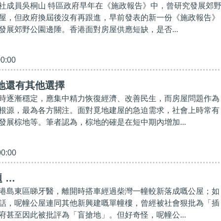
社成員吳桐山 特區政府早年在《施政報告》中，曾研究發展郊
屋，但政府換屆後沒有再跟進，早前發表的新一份《施政報告》
發展郊野公園邊陲。香港面對房屋供應短缺，是否...
00:00
地還有其他選擇
時逐漸穩定，應集中精力恢復經濟、改善民生，而房屋問題作為
根源，最為各方關注。面對覓地建屋的急迫需求，社會上時常有
發展棕地等。筆者認為，棕地的確是在短中期內增加...
00:00
 …
港島東區睇牙醫，離開時搭車經過柴灣一幢較新落成嘅公屋；如
話，呢幢公屋連同其他新興建嘅單幢樓，曾經被社會狠批為「插
府甚至因此被批評為「盲搶地」。但好奇怪，呢幢公...