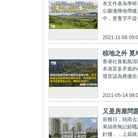
本文作者為學研
公園邊陲地帶建
中，更隻字不提
2021-11-06 09:
棕地之外 覓
香港社會氣氛現
本港眾多矛盾的
聲音認為應優先
2021-05-14 08:
又是房屋問題
前幾日，囍雨去
果囍雨無記錯嘅
針樓」，上屆政