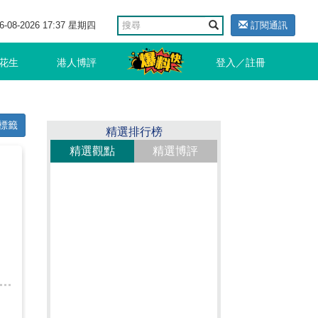
6-08-2026 17:37 星期四
訂閱通訊
花生
港人博評
登入／註冊
標籤
精選排行榜
精選觀點
精選博評
」
局
，