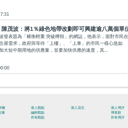
47:31
】陳茂波：將1％綠色地帶改劃即可興建逾八萬個單
波發表題為「權衡輕重 突破樽頸」的網誌，他表示，面對市民
住屋需求，政府與等待「上樓」、「上車」的市民一樣心急如
加大短中期用地的供應量，並要加快供應的速度，其...
00:00
專欄
港人觀點
港人花生
港人博評
直播
編輯觀點
博客館
所有觀點
所有博評