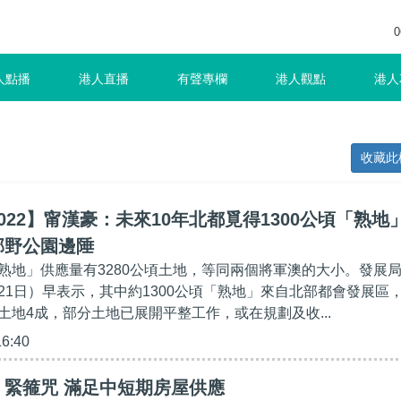
0
人點播
港人直播
有聲專欄
港人觀點
港人
收藏此
022】甯漢豪：未來10年北都覓得1300公頃「熟地
郊野公園邊陲
熟地」供應量有3280公頃土地，等同兩個將軍澳的大小。發展
21日）早表示，其中約1300公頃「熟地」來自北部都會發展區
土地4成，部分土地已展開平整工作，或在規劃及收...
16:40
」緊箍咒 滿足中短期房屋供應