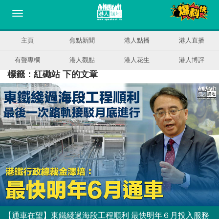
主頁
焦點新聞
港人點播
港人直播
有聲專欄
港人觀點
港人花生
港人博評
標籤：紅磡站 下的文章
【通車在望】東鐵綫過海段工程順利 最快明年６月投入服務