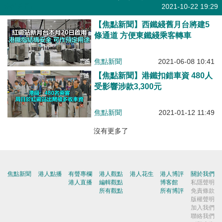
焦點新聞
2021-10-22 19:29
【焦點新聞】西鐵綫舊月台將建5
條通道 方便東鐵綫乘客轉車
焦點新聞
2021-06-08 10:41
【焦點新聞】港鐵扣錯車資 480人
受影響涉款3,300元
焦點新聞
2021-01-12 11:49
沒有更多了
焦點新聞
港人點播
有聲專欄
港人觀點
港人花生
港人博評
關於我們
港人直播
編輯觀點
博客館
私隱聲明
所有觀點
所有博評
免責條款
版權聲明
加入我們
聯絡我們