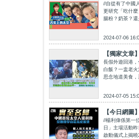
//自從有了中
更研究「吃什麼
腸粉？奶茶？還
2024-07-06 16:
【獨家文章
長假外遊回港，
白飯？一盅老火
思念地道美食，
2024-07-05 15:
【今日網圖
//楊利偉係第一
日」主場活動昨
啟動儀式上揭曉2