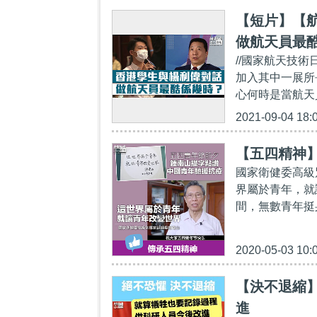
【短片】【
做航天員最
//國家航天技
太空嗎？
加入其中一展所
心何時是當航天
2021-09-04 18:
【五四精神
國家衛健委高級
界屬於青年，就
間，無數青年挺
2020-05-03 10:
【決不退縮
進