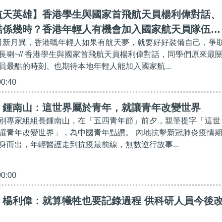
航天英雄】香港學生與國家首飛航天員楊利偉對話、
酷係幾時？香港年輕人有機會加入國家航天員隊伍上
術日新月異，香港嘅年輕人如果有航天夢，就要好好裝備自己，爭
長喇~// 香港學生與國家首飛航天員楊利偉對話，同學們原來最
員最酷的時刻、也期待本地年輕人能加入國家航...
00:40
】鍾南山：這世界屬於青年，就讓青年改變世界
別專家組組長鍾南山，在「五四青年節」前夕，親筆提字「這世
讓青年改變世界」，為中國青年點讚。 內地抗擊新冠肺炎疫情
身而出，年輕醫護走到抗疫最前線，無數逆行故事...
00:00
】楊利偉：就算犧牲也要記錄過程 供科研人員今後