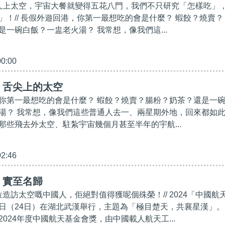
國人上太空，宇宙大餐就變得五花八門，我們不只研究「怎樣吃」
」！// 長假外遊回港，你第一最想吃的會是什麼？ 蝦餃？燒賣？
是一碗白飯？一盅老火湯？ 我常想，像我們這...
00:00
】舌尖上的太空
你第一最想吃的會是什麼？ 蝦餃？燒賣？腸粉？奶茶？還是一
湯？ 我常想，像我們這些普通人去一、兩星期外地，回來都如
那些飛去外太空、駐紮宇宙幾個月甚至半年的宇航...
02:46
】實至名歸
位造訪太空嘅中國人，佢絕對值得獲呢個殊榮！// 2024「中國航
日（24日）在湖北武漢舉行，主題為「極目楚天，共襄星漢」。
024年度中國航天基金會獎，由中國載人航天工...