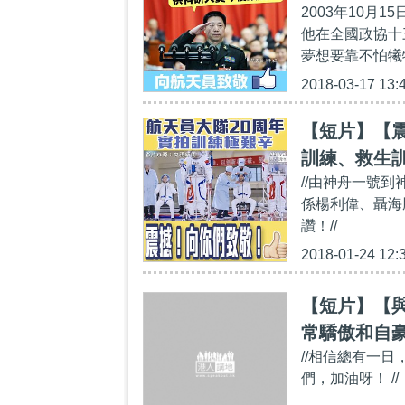
2003年10
他在全國政協十
夢想要靠不怕犧
2018-03-17 13:
【短片】【
訓練、救生
//由神舟一號
係楊利偉、聶海
讚！//
2018-01-24 12:
【短片】【
常驕傲和自
//相信總有一
們，加油呀！ //