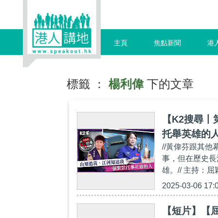
主頁
焦點新聞
港
標籤 ：
楊利偉
下的文章
【K2搜尋丨
托舉英雄的
//黃偉芬跟其
事，但在歷史長
雄。// 主持：屈
2025-03-06 17:
【短片】【屈