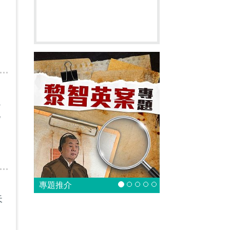
，
碗
此
專題推介
天