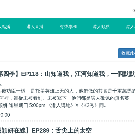
0
人點播
港人直播
有聲專欄
港人觀點
港人
收藏此
第四季】EP118：山知道我，江河知道我，一個默默
人
他幕後功臣一樣，是托舉英雄上天的人，他們做的其實是千軍萬馬
河裡，卻從未被看到、未被寫下，他們都是讓人敬佩的無名英
穎妍 逢星期四 5:00pm 《港人講地》X《K2秀》同...
00:00
穎妍在線】EP289：舌尖上的太空