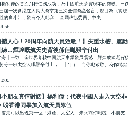
月15日楊利偉的首次飛行任務成功，為中國航天夢實現零的突破。日
三屆一次會議在人民大會堂第三次全體會議發言，題目為《實現
牲的奮斗》，發言令人動容﹗ 全國政協委員、中央...
44:56
震撼人心！20周年向航天員致敬！】失重水槽、震動
訓練…輝煌嘅航天史背後係佢哋艱辛付出
到神舟十一號，全世界都被中國航天事業發展震撼！輝煌成績嘅背
勝等一班太空人嘅艱辛付出，二十年了，向你哋致敬、為你哋點
30:00
與小朋友真情對話】楊利偉：代表中國人走入太空非
豪 盼香港同學加入航天員隊伍
日，香港可以出現第一位「港產」太空人。未來靠你哋啦，小朋友