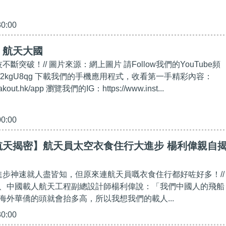
30:00
】航天大國
不斷突破！// 圖片來源：網上圖片 請Follow我們的YouTube頻
bit.ly/2kgU8qg 下載我們的手機應用程式，收看第一手精彩內容：
eakout.hk/app 瀏覽我們的IG：https://www.inst...
00:00
航天揭密】航天員太空衣食住行大進步 楊利偉親自
業進步神速就人盡皆知，但原來連航天員嘅衣食住行都好咗好多！//
、中國載人航天工程副總設計師楊利偉說：「我們中國人的飛船
海外華僑的頭就會抬多高，所以我想我們的載人...
30:00