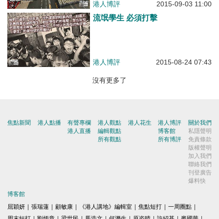
港人博評
2015-09-03 11:00
流氓學生 必須打擊
港人博評
2015-08-24 07:43
沒有更多了
焦點新聞
港人點播
有聲專欄
港人觀點
港人花生
港人博評
關於我們
港人直播
編輯觀點
博客館
私隱聲明
所有觀點
所有博評
免責條款
版權聲明
加入我們
聯絡我們
刊登廣告
爆料快
博客館
屈穎妍
|
張瑞蓮
|
顧敏康
|
《港人講地》編輯室
|
焦點短打
|
一周圈點
|
周末短打
|
劉炳章
|
梁世民
|
馬浩文
|
何濼生
|
原姿晴
|
許紹基
|
麥國華
|