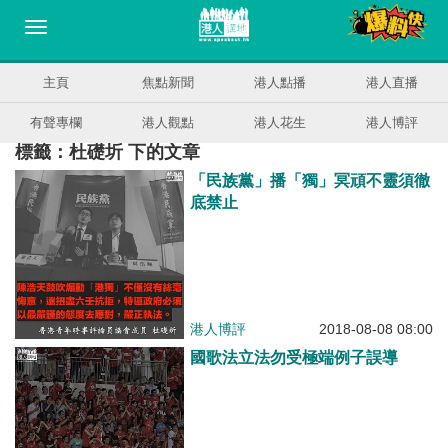
主頁
焦點新聞
港人點播
港人直播
有聲專欄
港人觀點
港人花生
港人博評
標籤：杜礎圻 下的文章
「民族黨」播「獨」冥頑不靈須徹
底禁止
港人博評
2018-08-08 08:00
國歌法立法勿受極端例子誤導