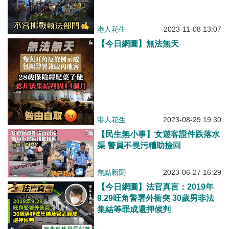
港人花生
2023-11-08 13:07
【今日網圖】無法無天
港人花生
2023-08-29 19:30
【民生無小事】女遊客證件跌落水
渠 警員不畏污糟助撿回
焦點新聞
2023-06-27 16:29
【今日網圖】法官真言：2019年
9.29旺角警署外衝突 30歲男非法
集結等罪成還押候判