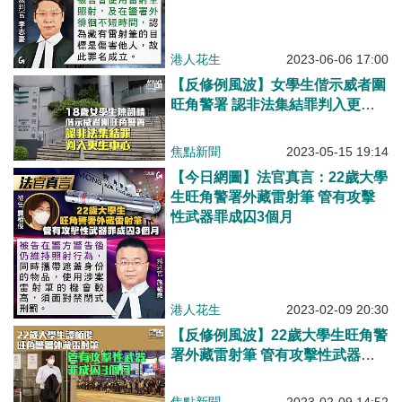
港人花生
2023-06-06 17:00
【反修例風波】女學生偕示威者圍
旺角警署 認非法集結罪判入更生
中心
焦點新聞
2023-05-15 19:14
【今日網圖】法官真言：22歲大學
生旺角警署外藏雷射筆 管有攻擊
性武器罪成囚3個月
港人花生
2023-02-09 20:30
【反修例風波】22歲大學生旺角警
署外藏雷射筆 管有攻擊性武器罪
成囚3個月