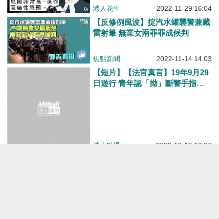
焦點新聞
2022-11-14 14:03
【短片】【法官真言】19年9月29
日遊行 青年認「拗」斷警手指判
入勞教中心 香淑嫻斥行為惡劣 要
受「震撼性訓練」！
港人點播
2022-10-19 13:26
【短片】【法官真言】19年9.29遊
行 30歲男送貨員認非法集結囚4個
月 施祖堯斥:針對目標明顯是警
署、早準備面對衝突、須處相稱刑
罰!
港人點播
2022-08-24 07:30
【今日網圖】法官真言：30歲送貨