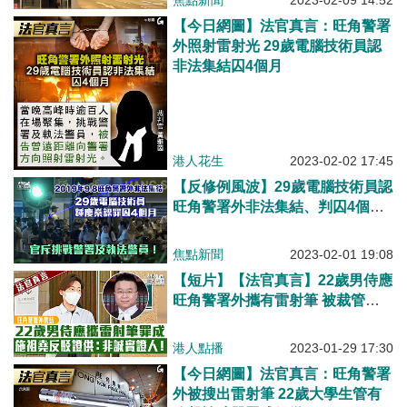
焦點新聞
2023-02-09 14:52
【今日網圖】法官真言：旺角警署
外照射雷射光 29歲電腦技術員認
非法集結囚4個月
港人花生
2023-02-02 17:45
【反修例風波】29歲電腦技術員認
旺角警署外非法集結、判囚4個月
官斥挑戰警署及執法警員
焦點新聞
2023-02-01 19:08
【短片】【法官真言】22歲男侍應
旺角警署外攜有雷射筆 被裁管有
攻擊性武器罪成 施祖堯反駁證
供：非誠實證人！
港人點播
2023-01-29 17:30
【今日網圖】法官真言：旺角警署
外被搜出雷射筆 22歲大學生管有