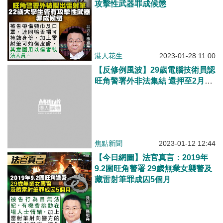
攻擊性武器罪成候懲
港人花生
2023-01-28 11:00
【反修例風波】29歲電腦技術員認
旺角警署外非法集結 還押至2月1
日判刑
焦點新聞
2023-01-12 12:44
【今日網圖】法官真言：2019年
9.2圍旺角警署 29歲無業女襲警及
藏雷射筆罪成囚5個月
港人花生
2022-11-29 16:04
【反修例風波】掟汽水罐襲警兼藏
雷射筆 無業女兩罪罪成候判