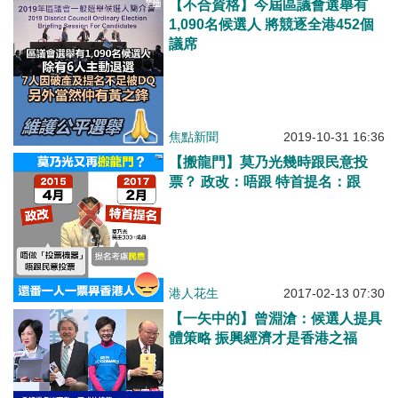
【不合資格】今屆區議會選舉有
1,090名候選人 將競逐全港452個
議席
焦點新聞
2019-10-31 16:36
【搬龍門】莫乃光幾時跟民意投
票？ 政改：唔跟 特首提名：跟
港人花生
2017-02-13 07:30
【一矢中的】曾淵滄：候選人提具
體策略 振興經濟才是香港之福