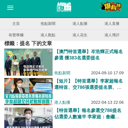
主頁
焦點新聞
港人點播
港人直播
有聲專欄
港人觀點
港人花生
港人博評
標籤：提名 下的文章
【澳門特首選舉】岑浩輝正式報名
參選 獲383名選委提名
焦點新聞
2024-09-10 17:09
【短片】【特首選舉】李家超報名
選特首、交786張選委提名票、與
勞工界選委網上交流、籲全民起動
解困難！
港人點播
2022-04-13 22:06
【特首選舉】報名參選交786提名
佔選委人數逾半 李家超：會繼續
努力做選舉工作