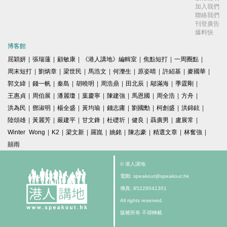
加入我們
聯絡我們
刊登廣告
爆料快
博客館
屈穎妍
|
張瑞蓮
|
顧敏康
|
《港人講地》編輯室
|
焦點短打
|
一周圈點
|
周末短打
|
劉炳章
|
梁世民
|
馬浩文
|
何濼生
|
原姿晴
|
許紹基
|
麥國華
|
郭文緯
|
錢一帆
|
秦島
|
胡曉明
|
周浩鼎
|
田北辰
|
鄔滿海
|
季霆剛
|
王惠貞
|
周伯展
|
潘麗瓊
|
葉慶寧
|
陳建強
|
馬恩國
|
周全浩
|
方舟
|
洪為民
|
鄧淑明
|
楊全盛
|
黃均瑜
|
錢志庸
|
劉國勳
|
柯創盛
|
洪錦鉉
|
陸頌雄
|
黃麗芳
|
嚴建平
|
甘文鋒
|
杜礎圻
|
健良
|
聶廣男
|
盧展常
|
Winter Wong
|
K2
|
梁文新
|
羅崑
|
姚銘
|
陳志豪
|
精選文章
|
林奮強
|
囍雨
© 港人講地
電郵: speakout@speakout.hk
傳真: 85228041301
All rights reserved.
版權所有 不得轉載