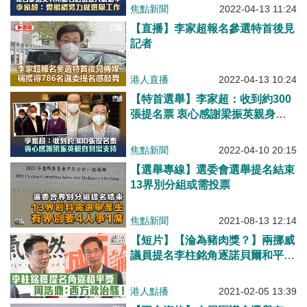
焦點新聞
2022-04-13 11:24
【直播】李家超報名參選特首後見
記者
港人直播
2022-04-13 10:24
【特首選舉】李家超：收到約300
張提名票 衷心感謝梁振英親身到
場支持
焦點新聞
2022-04-10 20:15
【選舉專線】選委會選舉提名結束
13界別分組或需投票
焦點新聞
2021-08-13 12:14
【短片】【淪為豬肉獎？】兩挪威
議員提名李柱銘角逐諾貝爾和平獎
周浩鼎：提名門檻低處未算低、獎
項淪為政治騷!
港人點播
2021-02-05 13:39