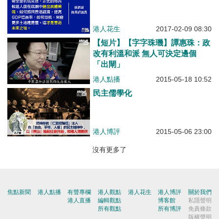
港人花生
2017-02-09 08:30
【短片】【字字珠璣】譚惠珠：政
改有利溫和派 無人可決定邊個
「出閘」
港人點播
2015-05-18 10:52
民主儒學化
港人博評
2015-05-06 23:00
沒有更多了
焦點新聞
港人點播
有聲專欄
港人觀點
港人花生
港人博評
關於我們
港人直播
編輯觀點
博客館
私隱聲明
所有觀點
所有博評
免責條款
版權聲明