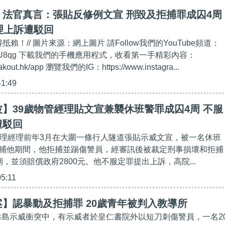
法官真言：張貼反修例文宣 刑毀及拒捕罪成囚4周
理上訴遭駁回
抵賴！// 圖片來源：網上圖片 請Follow我們的YouTube頻道：
t.ly/2kgU8qg 下載我們的手機應用程式，收看第一手精彩內容：
eakout.hk/app 瀏覽我們的IG：https://www.instagra...
41:49
】39歲物管經理貼文宣兼襲休班警罪成囚4周 不服
遭駁回
管理經理前年3月在大圍一條行人隧道張貼示威文宣，被一名休班
捕他期間，他拒捕並踢傷警員，經審訊後被裁定刑事損壞和拒捕
，並須賠償政府2800元。他不服定罪提出上訴，高院...
05:11
】認暴動及拒捕罪 20歲青年被判入教導所
1日港島示威衝突中，有示威者於皇仁書院外以短刀刺傷警員，一名2