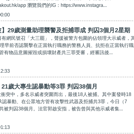
eakout.hk/app 瀏覽我們的IG：https://www.instagra...
00:00
】29歲測量助理襲警及拒捕罪成 判囚3個月2星期
月18日有網民號召「大三罷」，聲援被警方包圍的佔領理大示威者，
助理早前否認襲擊在正當執行職務的警務人員、抗拒在正當執行職
管有物品意圖摧毀或損壞財產共三罪受審，經審訊後...
12:33
21歲大專生認暴動等3罪 判囚38個月
理大衝突中，多名示威者突圍而出，最後18人被捕。其中案發時18
前承認暴動、在公眾地方管有攻擊性武器及拒捕共3罪，今日（7
共被判囚38個月。法官郭啟安指，被告曾與其他示威者集...
01:13