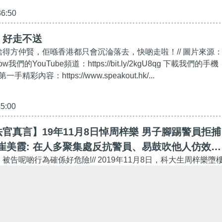
36:50
】好走不送
唔捨得方仲賢，佢喺香港都只會沉淪落去，快啲走啦！// 圖片來源
w我們的YouTube頻道：https://bit.ly/2kgU8qg 下載我們的手機
彩內容：https://www.speakout.hk/...
45:00
官真言】19年11月8日悼周梓樂 男子腳踢警員拒捕
 崔美霞: 在人多聚集處反抗警員、易鼓吹他人仿效、
，被告呢啲行為確係好危險!// 2019年11月8日，科大生周梓樂墮
機會
晚多區發起悼念活動，25歲被告黃梓揚被指在黃大仙中心附近腳
，經審訊後裁定拒捕罪罪成，判囚12周。 裁判...
30:00