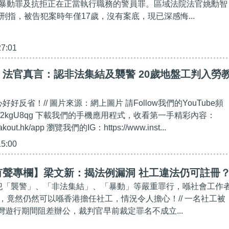
暴動罪及抗拒正在正當執行職務的警員罪。區域法院法官姚勳智
刑指，被告犯案時年僅17歲，沒有案底，現已深感悔...
27:01
法官真言：認非法集結及襲警 20歲地盤工判入勞
好好反省！// 圖片來源：網上圖片 請Follow我們的YouTube頻
bit.ly/2kgU8qg 下載我們的手機應用程式，收看第一手精彩內容：
eakout.hk/app 瀏覽我們的IG：https://www.inst...
15:00
有聲專欄】梁文新：揭法例漏洞 社工違法仍可註冊
干犯「襲警」、「非法集結」、「暴動」等嚴重罪行，喺社會工作
，竟然仍然可以喺香港擔任社工，情況令人擔心！// 一名社工被
荃灣遊行期間阻差辦公，裁判官早前裁定罪名不成立...