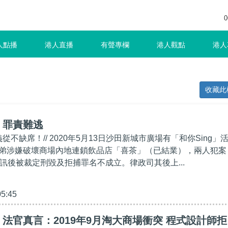
0
人點播
港人直播
有聲專欄
港人觀點
港人
收藏此
】罪責難逃
義從不缺席！// 2020年5月13日沙田新城市廣場有「和你Sing」
弟涉嫌破壞商場內地連鎖飲品店「喜茶」（已結業），兩人犯案
審訊後被裁定刑毀及拒捕罪名不成立。律政司其後上...
05:45
法官真言：2019年9月淘大商場衝突 程式設計師拒