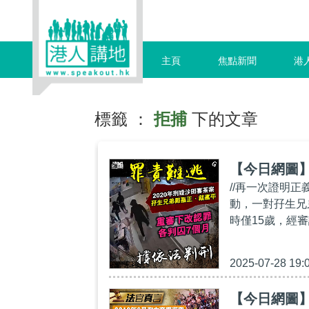
主頁
焦點新聞
港
標籤 ：
拒捕
下的文章
【今日網圖
//再一次證明正
動，一對孖生兄
時僅15歲，經
2025-07-28 19:
【今日網圖】