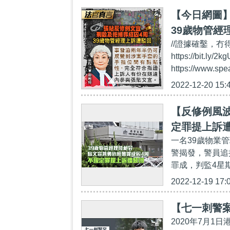
【今日網圖】
39歲物管經
//證據確鑿，冇得
https://bi
https://www.sp
2022-12-20 15:
【反修例風波
定罪提上訴
一名39歲物業
警揭發，警員追
罪成，判監4星期
2022-12-19 17:
【七一刺警案
2020年7月