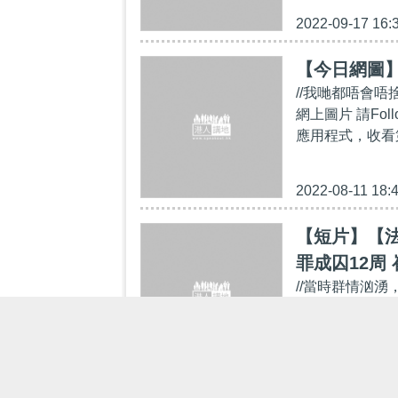
2022-09-17 16:
【今日網圖
//我哋都唔會
網上圖片 請Follo
應用程式，收看第一手精
2022-08-11 18:
【短片】【法
罪成囚12周
//當時群情汹湧
增暴力衝突
後重傷不治，當
踢欲拘捕他的警員
2022-08-07 08: