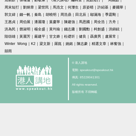
屈穎妍
|
張瑞蓮
|
顧敏康
|
《港人講地》編輯室
|
焦點短打
|
一周圈點
|
周末短打
|
劉炳章
|
梁世民
|
馬浩文
|
何濼生
|
原姿晴
|
許紹基
|
麥國華
|
郭文緯
|
錢一帆
|
秦島
|
胡曉明
|
周浩鼎
|
田北辰
|
鄔滿海
|
季霆剛
|
王惠貞
|
周伯展
|
潘麗瓊
|
葉慶寧
|
陳建強
|
馬恩國
|
周全浩
|
方舟
|
洪為民
|
鄧淑明
|
楊全盛
|
黃均瑜
|
錢志庸
|
劉國勳
|
柯創盛
|
洪錦鉉
|
陸頌雄
|
黃麗芳
|
嚴建平
|
甘文鋒
|
杜礎圻
|
健良
|
聶廣男
|
盧展常
|
Winter Wong
|
K2
|
梁文新
|
羅崑
|
姚銘
|
陳志豪
|
精選文章
|
林奮強
|
囍雨
© 港人講地
電郵: speakout@speakout.hk
傳真: 85228041301
All rights reserved.
版權所有 不得轉載