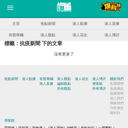
主頁
焦點新聞
港人點播
港人直播
有聲專欄
港人觀點
港人花生
港人博評
標籤：抗疫新聞 下的文章
沒有更多了
焦點新聞
港人點播
有聲專欄
港人觀點
港人花生
港人博評
關於我們
港人直播
編輯觀點
博客館
私隱聲明
所有觀點
所有博評
免責條款
版權聲明
加入我們
聯絡我們
刊登廣告
爆料快
博客館