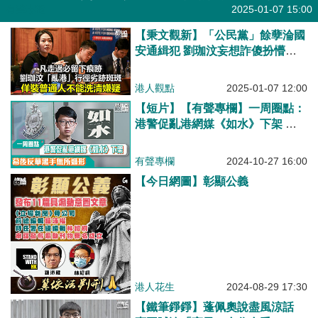
有聲專欄
2025-01-07 15:00
【秉文觀新】「公民黨」餘孽淪國
安通緝犯 劉珈汶妄想詐傻扮懵側
側膊？
港人觀點
2025-01-07 12:00
【短片】【有聲專欄】一周圈點：
港警促亂港網媒《如水》下架 幕
後反華黑手無所遁形
有聲專欄
2024-10-27 16:00
【今日網圖】彰顯公義
港人花生
2024-08-29 17:30
【鐵筆錚錚】蓬佩奧說盡風涼話