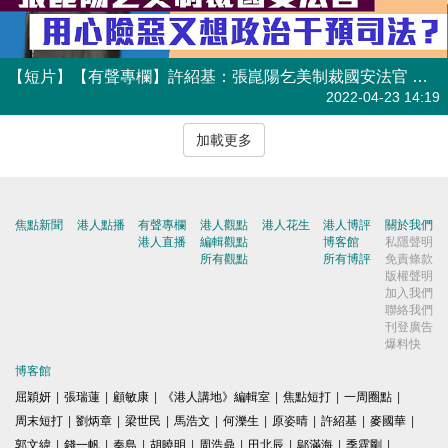
【短片】【有聲專欄】許紹基：張崑陽乞美制裁國安法官 用心險惡又想政治干預司法？
有聲專欄
| 許紹基
2022-04-23 14:19
加載更多
焦點新聞
港人點播
有聲專欄
港人觀點
港人花生
港人博評
關於我們
港人直播
編輯觀點
博客館
私隱聲明
所有觀點
所有博評
免責條款
版權聲明
加入我們
聯絡我們
刊登廣告
爆料快
博客館
屈穎妍
|
張瑞蓮
|
顧敏康
|
《港人講地》編輯室
|
焦點短打
|
一周圈點
|
周末短打
|
劉炳章
|
梁世民
|
馬浩文
|
何濼生
|
原姿晴
|
許紹基
|
麥國華
|
郭文緯
|
錢一帆
|
秦島
|
胡曉明
|
周浩鼎
|
田北辰
|
鄔滿海
|
季霆剛
|