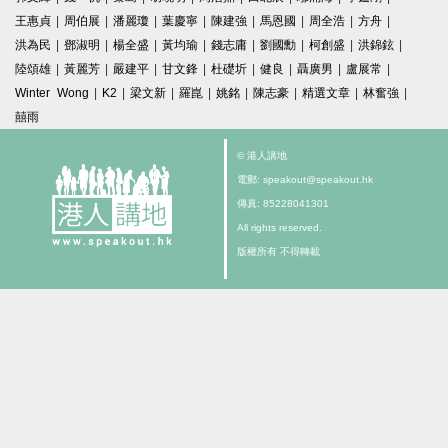
王惠貞
|
周伯展
|
潘麗瓊
|
葉慶寧
|
陳建強
|
馬恩國
|
周全浩
|
方舟
|
洪為民
|
鄧淑明
|
楊全盛
|
黃均瑜
|
錢志庸
|
劉國勳
|
柯創盛
|
洪錦鉉
|
陸頌雄
|
黃麗芳
|
嚴建平
|
甘文鋒
|
杜礎圻
|
健良
|
聶廣男
|
盧展常
|
Winter Wong
|
K2
|
梁文新
|
羅崑
|
姚銘
|
陳志豪
|
精選文章
|
林奮強
|
囍雨
© 港人講地
電郵: speakout@speakout.hk
傳真: 85228041301
All rights reserved.
版權所有 不得轉載