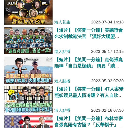
港人花生
2023-07-04 14:18
【短片】【笑聞一分鐘】美聽證會
乞求制裁港法官 「漢奸大聯盟」
聚首一堂？
港人點播
2023-05-17 12:15
【短片】【笑聞一分鐘】走佬張崑
陽呻「自由是枷鎖」 稱要「贖
罪」大講風涼話？
港人點播
2023-05-02 07:30
【短片】【笑聞一分鐘】47人案變
照妖鏡見盡人情冷暖？有人自吹自
擂有人懶理「手足」？
港人點播
2023-02-16 07:30
【短片】【笑聞一分鐘】布林肯密
會張崑陽有古怪？「反華棋子」懵