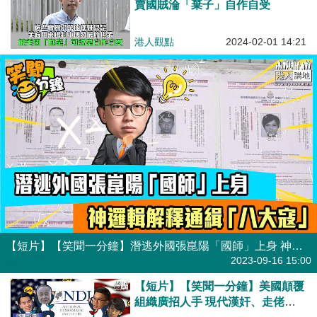
賣國賊淪「棄子」自作自受
港人觀點
2024-02-01 14:21
【短片】【笑聞一分鐘】潛逃外國張崑陽「國師」上身 神邏輯解釋通緝「八大寇」
港人點播
2023-09-16 15:00
【短片】【笑聞一分鐘】美國顛覆
組織廣招人手 現代漢奸、走佬政