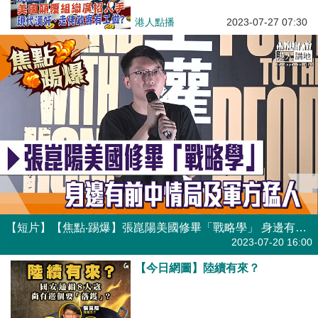
客有工做？
港人點播
2023-07-27 07:30
【短片】【焦點‧踢爆】張崑陽美國修畢「戰略學」 身邊有前中情局及軍方猛人
港人點播
2023-07-20 16:00
【今日網圖】陸續有來？