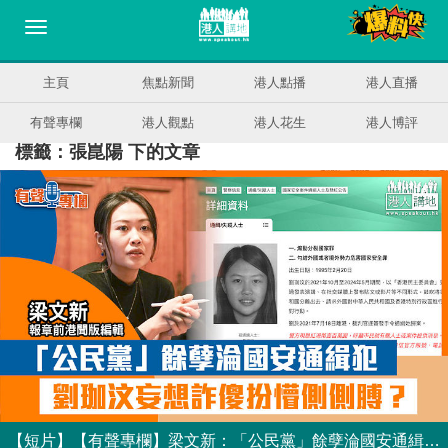
主頁
焦點新聞
港人點播
港人直播
有聲專欄
港人觀點
港人花生
港人博評
標籤：張崑陽 下的文章
【短片】【有聲專欄】梁文新：「公民黨」餘孽淪國安通緝犯 劉珈汶妄想詐傻扮懵側側膊？