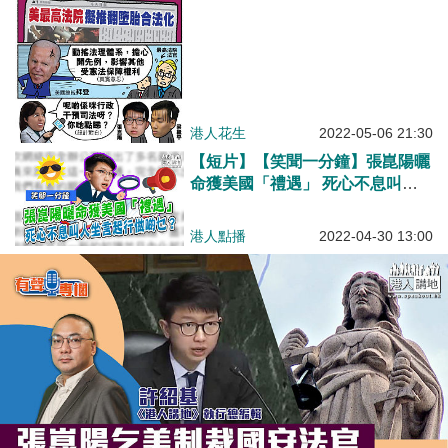
港人花生
2022-05-06 21:30
【短片】【笑聞一分鐘】張崑陽曬
命獲美國「禮遇」 死心不息叫人
坐言起行做啲乜？
港人點播
2022-04-30 13:00