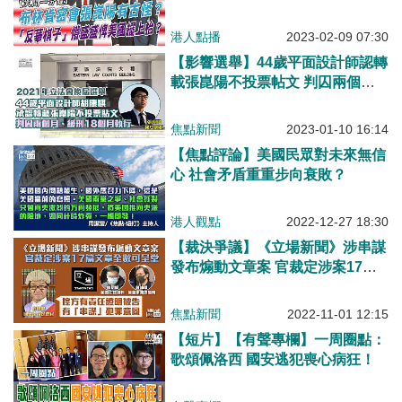
盛盛俾美國擺上枱？
港人點播
2023-02-09 07:30
【影響選舉】44歲平面設計師認轉
載張崑陽不投票帖文 判囚兩個
月、緩刑18個月執行
焦點新聞
2023-01-10 16:14
【焦點評論】美國民眾對未來無信
心 社會矛盾重重步向衰敗？
港人觀點
2022-12-27 18:30
【裁決爭議】《立場新聞》涉串謀
發布煽動文章案 官裁定涉案17篇
文章全數可呈堂
焦點新聞
2022-11-01 12:15
【短片】【有聲專欄】一周圈點：
歌頌佩洛西 國安逃犯喪心病狂！