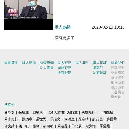
乏工程、只是1400億工程撥款仍
未批出！促政府及業界要彈性處理
延期罰款，共渡難關
港人點播
2020-02-19 19:16
沒有更多了
焦點新聞
港人點播
有聲專欄
港人觀點
港人花生
港人博評
關於我們
港人直播
編輯觀點
博客館
私隱聲明
所有觀點
所有博評
免責條款
版權聲明
加入我們
聯絡我們
刊登廣告
爆料快
博客館
屈穎妍
|
張瑞蓮
|
顧敏康
|
《港人講地》編輯室
|
焦點短打
|
一周圈點
|
周末短打
|
劉炳章
|
梁世民
|
馬浩文
|
何濼生
|
原姿晴
|
許紹基
|
麥國華
|
郭文緯
|
錢一帆
|
秦島
|
胡曉明
|
周浩鼎
|
田北辰
|
鄔滿海
|
季霆剛
|