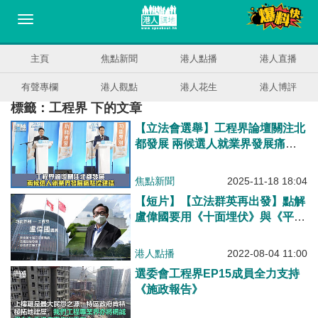
主頁
焦點新聞
港人點播
港人直播
有聲專欄
港人觀點
港人花生
港人博評
標籤：工程界 下的文章
【立法會選舉】工程界論壇關注北
都發展 兩候選人就業界發展痛點
提建議
焦點新聞
2025-11-18 18:04
【短片】【立法群英再出發】點解
盧偉國要用《十面埋伏》與《平湖
秋月》來形容立法會變化?
港人點播
2022-08-04 11:00
選委會工程界EP15成員全力支持
《施政報告》