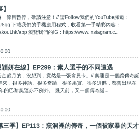
事】
，節目暫停，敬請注意！// 請Follow我們的YouTube頻道：
t.ly/2kgU8qg 下載我們的手機應用程式，收看第一手精彩內容：
eakout.hk/app 瀏覽我們的IG：https://www.instagram.c...
00:00
穎妍在線】EP299：素人選手的不同遭遇
去黃金歲月的，沒想到，竟然是一張會員卡。// 奧運是一個讓傳奇
8年來，很多神話、很多奇蹟、很多果實、很多遺憾，都曾出現在
年的巴黎奧運亦不例外。 幾天前，又一個傳奇誕...
30:00
第三季】EP113：窯洞裡的傳奇，一個被家暴的天才