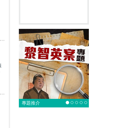
屈
蹟
請
專題推介
屈