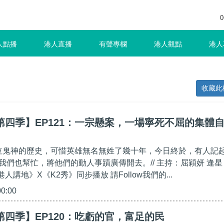
0
人點播
港人直播
有聲專欄
港人觀點
港人
收藏此
第四季】EP121：一宗懸案，一場寧死不屈的集體
、泣鬼神的歷史，可惜英雄無名無姓了幾十年，今日終於，有人記
我們也幫忙，將他們的動人事蹟廣傳開去。// 主持：屈穎妍 逢星
《港人講地》X《K2秀》同步播放 請Follow我們的...
00:00
第四季】EP120：吃虧的官，富足的民