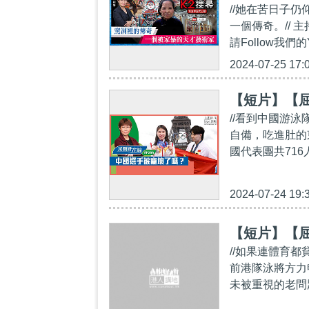
//她在苦日子
一個傳奇。// 
請Follow我們的Yo
2024-07-25 17:
【短片】【屈
//看到中國游
自備，吃進肚的
國代表團共716
2024-07-24 19:
【短片】【屈
//如果連體育
前港隊泳將方力
未被重視的老問