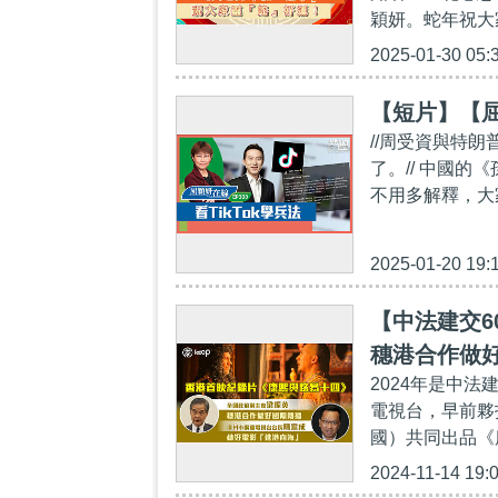
穎妍。蛇年祝大
2025-01-30 05:
【短片】【屈穎
//周受資與特朗
了。// 中國
不用多解釋，大
2025-01-20 19:
【中法建交6
穗港合作做
2024年是中
影「進港向
電視台，早前夥
國）共同出品《
2024-11-14 19: