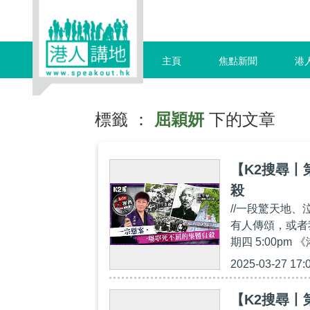
主頁
焦點新聞
港
標籤 ：
屈穎妍
下的文章
【K2搜尋丨
殺
//一段驚天地
有人傳頌，或者
期四 5:00pm 
2025-03-27 17:
【K2搜尋丨