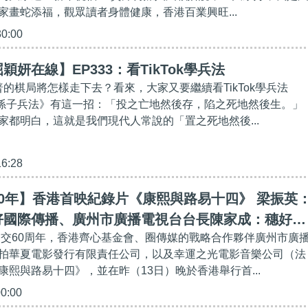
家畫蛇添福，觀眾讀者身體健康，香港百業興旺...
30:00
妍在線】EP333：看TikTok學兵法
普的棋局將怎樣走下去？看來，大家又要繼續看TikTok學兵法
的《孫子兵法》有這一招：「投之亡地然後存，陷之死地然後生。」
家都明白，這就是我們現代人常說的「置之死地然後...
16:28
0年】香港首映紀錄片《康熙與路易十四》 梁振英
好國際傳播、廣州市廣播電視台台長陳家成：穗好電
法建交60周年，香港齊心基金會、圈傳媒的戰略合作夥伴廣州市廣
海」
拍華夏電影發行有限責任公司，以及幸運之光電影音樂公司（法
康熙與路易十四》，並在昨（13日）晚於香港舉行首...
00:00