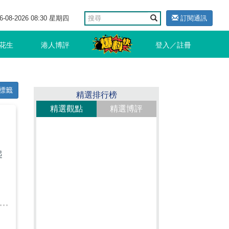
6-08-2026 08:30 星期四
訂閱通訊
花生
港人博評
登入／註冊
標籤
精選排行榜
精選觀點
精選博評
自
起