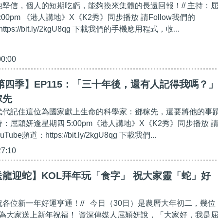
，他堅信，個人的短期吃虧，能夠換來集體的長遠回報！// 主持：
:00pm 《港人講地》X《K2秀》同步播放 請Follow我們的
ttps://bit.ly/2kgU8qg 下載我們的手機應用程式，收...
00:00
第四季】EP115：「三十年後，還有人記得我嗎？」
稼先
世代代記住這位為國家獻上生命的科學家：鄧稼先，還要將他的事
持：屈穎妍逢星期四 5:00pm《港人講地》X《K2秀》同步播放 
Tube頻道：https://bit.ly/2kgU8qg 下載我們...
27:10
龍迎蛇】KOL拜年玩「食字」 祝大家靈「蛇」好
祝各位新一年好運亨通！// 今日（30日）是農曆大年初二，幾位
思為大家送上新年祝福！ 資深傳媒人屈穎妍說，「大家好，我是