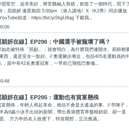
仍仰望星空，追求美好，將苦難融入剪紙，創造了一個時代，寫下
主持：屈穎妍 逢星期四 5:00pm 《港人講地》X《K2秀》同步播放
uTube頻道：https://bit.ly/2kgU8qg 下載我...
00:00
穎妍在線】EP296：中國選手被寵壞了嗎？
泳隊如此被特殊「照顧」，就會明白，為什麼我們連開水、廚師都
東西，還是安全一點好。// 奧運腳步漸近，包括405名運動員的
人，當中有42名奧運冠軍，一早前已飛抵巴黎備...
30:48
穎妍在線】EP295：運動也有貧富懸殊
都貧富懸殊，年輕人再起革命，相信不會是太遙遠的事。// 早陣子
申為9歲小泳手出頭的新聞，帶出香港體育界盤根錯節、卻一直
題。 方力申的名人效應下，特首開腔，立法會議...