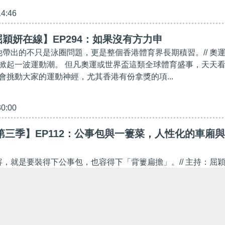
14:46
穎妍在線】EP294：如果沒有方力申
，他帶出的不只是泳圈問題，更是整個香港體育界長期積習。// 奧
掀起一波運動潮。 但凡奧運或世界盃這類全球體育盛事，天天
會挑動大家的運動神經，尤其香港有份拿獎的項...
30:00
第三季】EP112：公事包與一簍菜，人性化的車廂與
包容，就是要裝得下公事包，也容得下「背簍扁擔」。// 主持：屈
00pm 《港人講地》X《K2秀》同步播放 請Follow我們的YouTub
bit.ly/2kgU8qg 下載我們的手機應用程式，收看...
00:00