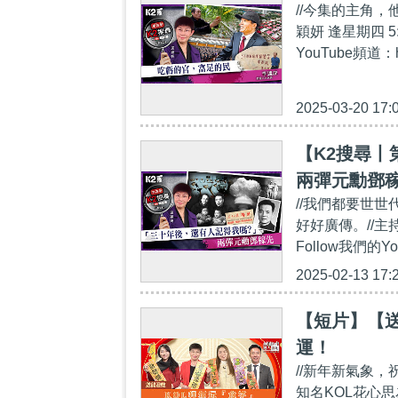
//今集的主角
穎妍 逢星期四 5
YouTube頻道：h
2025-03-20 17:
【K2搜尋丨
兩彈元勳鄧
//我們都要世
好好廣傳。//主
Follow我們的You
2025-02-13 17:
【短片】【送
運！
//新年新氣象，
知名KOL花心