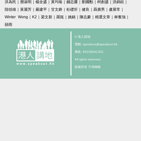
洪為民
|
鄧淑明
|
楊全盛
|
黃均瑜
|
錢志庸
|
劉國勳
|
柯創盛
|
洪錦鉉
|
陸頌雄
|
黃麗芳
|
嚴建平
|
甘文鋒
|
杜礎圻
|
健良
|
聶廣男
|
盧展常
|
Winter Wong
|
K2
|
梁文新
|
羅崑
|
姚銘
|
陳志豪
|
精選文章
|
林奮強
|
囍雨
© 港人講地
電郵: speakout@speakout.hk
傳真: 85228041301
All rights reserved.
版權所有 不得轉載