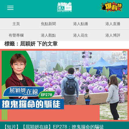
主頁
焦點新聞
港人點播
港人直播
有聲專欄
港人觀點
港人花生
港人博評
標籤：屈穎妍 下的文章
【短片】【屈穎妍在線】EP278：撩鬼攞命的騙徒