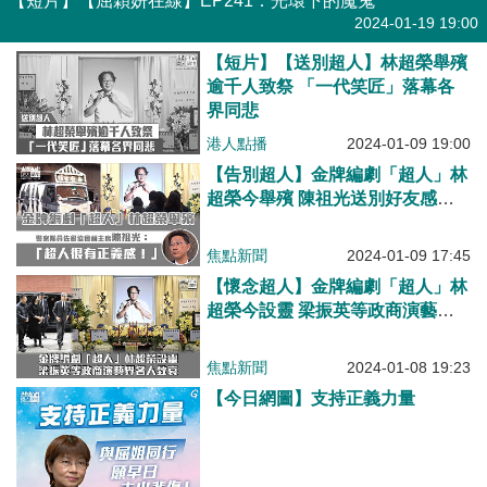
【短片】【屈穎妍在線】EP241：光環下的魔鬼
有聲專欄
2024-01-19 19:00
【短片】【送別超人】林超榮舉殯
逾千人致祭 「一代笑匠」落幕各
界同悲
港人點播
2024-01-09 19:00
【告別超人】金牌編劇「超人」林
超榮今舉殯 陳祖光送別好友感激
正義發聲
焦點新聞
2024-01-09 17:45
【懷念超人】金牌編劇「超人」林
超榮今設靈 梁振英等政商演藝界
名人致哀
焦點新聞
2024-01-08 19:23
【今日網圖】支持正義力量