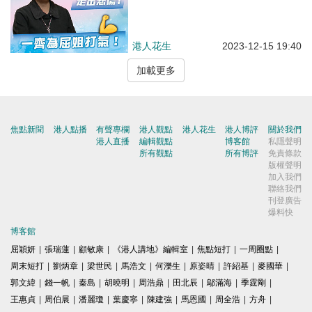
港人花生
2023-12-15 19:40
加載更多
焦點新聞
港人點播
有聲專欄
港人觀點
港人花生
港人博評
關於我們
港人直播
編輯觀點
博客館
私隱聲明
所有觀點
所有博評
免責條款
版權聲明
加入我們
聯絡我們
刊登廣告
爆料快
博客館
屈穎妍
|
張瑞蓮
|
顧敏康
|
《港人講地》編輯室
|
焦點短打
|
一周圈點
|
周末短打
|
劉炳章
|
梁世民
|
馬浩文
|
何濼生
|
原姿晴
|
許紹基
|
麥國華
|
郭文緯
|
錢一帆
|
秦島
|
胡曉明
|
周浩鼎
|
田北辰
|
鄔滿海
|
季霆剛
|
王惠貞
|
周伯展
|
潘麗瓊
|
葉慶寧
|
陳建強
|
馬恩國
|
周全浩
|
方舟
|