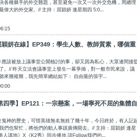
決各種棘手的外交難題，甚至避免一次又一次外交危機，周總理
大的外交家。// 主持：屈穎妍 逢星期四 5:0...
06:15
穎妍在線】EP349：學生人數、教師質素，哪個重
這件應該被放上議事堂公開檢討的事，卻又因為私心，大眾連間接
了。// 昨天立法會議事堂上發生一幕爭拗，對一般市民來說，議
聽來幾複雜，我先簡單總結如下： 自由黨的張宇...
00:00
第四季】EP121：一宗懸案，一場寧死不屈的集體
、泣鬼神的歷史，可惜英雄無名無姓了幾十年，今日終於，有人記
我們也幫忙，將他們的動人事蹟廣傳開去。// 主持：屈穎妍 逢星
《港人講地》X《K2秀》同步播放 請Follow我們的...