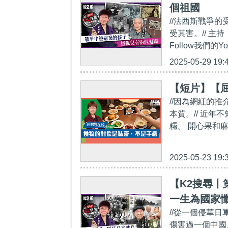
個祖國
//法西斯戰爭
受其害。// 主持
Follow我們的You
2025-05-29 19:
【短片】【屈
//因為網紅的
本質。// 近
糬。 開心果和
2025-05-23 19:
【K2搜尋丨
一生為國家
//從一個侵華
傷害過一個中國