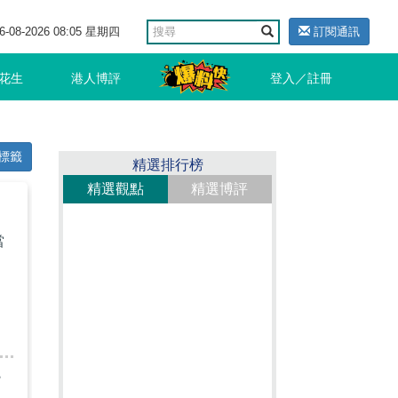
6-08-2026 08:05 星期四
訂閱通訊
花生
港人博評
登入／註冊
標籤
精選排行榜
精選觀點
精選博評
當
兩