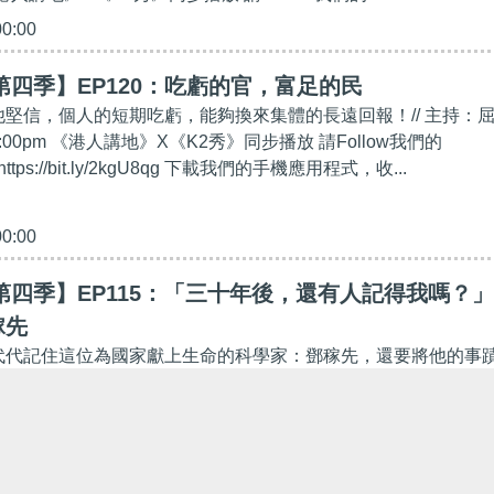
00:00
第四季】EP120：吃虧的官，富足的民
，他堅信，個人的短期吃虧，能夠換來集體的長遠回報！// 主持：
:00pm 《港人講地》X《K2秀》同步播放 請Follow我們的
ttps://bit.ly/2kgU8qg 下載我們的手機應用程式，收...
00:00
第四季】EP115：「三十年後，還有人記得我嗎？」
稼先
世代代記住這位為國家獻上生命的科學家：鄧稼先，還要將他的事
持：屈穎妍逢星期四 5:00pm《港人講地》X《K2秀》同步播放 
Tube頻道：https://bit.ly/2kgU8qg 下載我們...
27:10