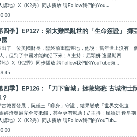
港人講地》X《K2秀》同步播放 請Follow我們的You...
00:00
第四季】EP127：猶太難民亂世的「生命簽證」 挪
中國
民區出了一位美國財長，臨終前重臨舊地，他說：當年世上沒有一
人，但到了中國才能夠活下來﹗// 主持：屈穎妍 逢星期四
講地》X《K2秀》同步播放 請Follow我們的YouTube頻...
49:45
第四季】EP126：「刀下留城」拯救鄉愁 古城衛士
達？
剷平古城要發展，阮儀三「瞓身」守護，結果變成「世界文化遺
跟經濟發展完全沒抵觸，甚至更有幫助！// 主持：屈穎妍 逢星期
港人講地》X《K2秀》同步播放 請Follow我們的YouTub...
00:00