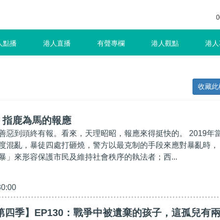
0
人點播
港人直播
有聲專欄
港人觀點
港人
收藏此
】指鹿為馬的報應
善惡到頭終有報。看來，天理昭昭，報應來得挺快的。 2019年
度混亂，暴徒四處打砸燒，警方以最克制的手段來應對暴亂時，
暴」來形容保護市民及維持社會秩序的執法者；西...
30:00
第四季】EP130：戰爭中被遺棄的孩子，這孤兒有