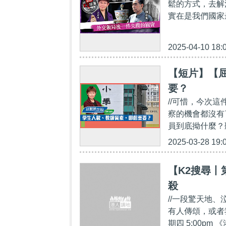
鬆的方式，去解
實在是我們國家最偉
2025-04-10 18:
【短片】【屈
要？
//可惜，今次
察的機會都沒有
員到底拗什麼？
2025-03-28 19:
【K2搜尋丨
殺
//一段驚天地
有人傳頌，或者
期四 5:00pm 