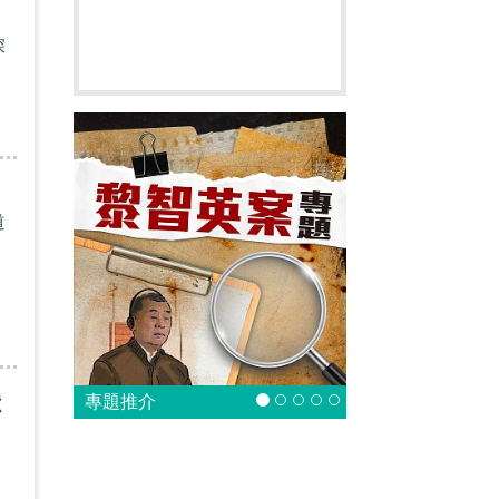
深
道
獻
專題推介