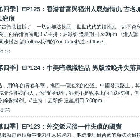
第四季】EP125：香港首富與福州人恩怨情仇 古名
久疤痕
」的古街巷被拆了，一切都無法挽回，世世代代的福州人，都不會
」的香港首富吧！// 主持：屈穎妍 逢星期四 5:00pm 《港人講
播放 請Follow我們的YouTube頻道：https:/...
00:00
第四季】EP124：中美暗戰犧牲品 男版孟晚舟失落
的張浩，用9年的青春年華，換回一個遲來的公道。中國發展路上，其
像張浩那樣的人，他們的犧牲，雖然不是戰場上的血肉模糊，但
酸慘烈。// 主持：屈穎妍 逢星期四 5:00pm...
00:00
第四季】EP123：外交飯局後一件失蹤的國寶
人佩服就是這種辦事能力和人格魅力，他總能用最合適的辦法及最