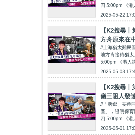
四 5:00pm 《
2025-05-22 17:
【K2搜尋丨
方舟原來在
//上海猶太難
地方肯接待猶太
5:00pm 《港人
2025-05-08 17:
【K2搜尋丨
儀三阻人發
//「窮鄉」要
產」，證明保育
四 5:00pm 《
2025-05-01 17: