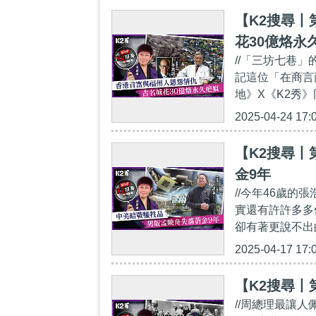
【K2搜尋丨
花30億烙永
//「三坊七巷
記這位「在商言商
地》X《K2秀》同步
2025-04-24 17:
【K2搜尋丨
金9年
//今年46歲
實還有許許多多
卻有著更說不出的辛
2025-04-17 17:
【K2搜尋丨
//周總理最讓