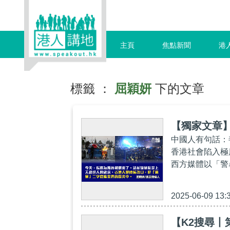
主頁
焦點新聞
港
標籤 ：
屈穎妍
下的文章
【獨家文章
中國人有句話：
香港社會陷入極
西方媒體以「警
2025-06-09 13:
【K2搜尋丨