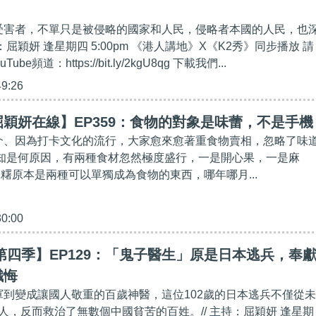
的受害者，不單只是被侵略的國家和人民，侵略者本國的人民，也
：屈穎妍 逢星期四 5:00pm 《港人講地》X《K2秀》同步播放 請
Tube頻道：https://bit.ly/2kgU8qg 下載我們...
49:26
穎妍在線】EP359：食物的對象是味蕾，不是手機
推介、因為打卡文化的流行，大家愈來愈著重食物賣相，忽略了味
年不知是何原因，有兩種食材忽然極度盛行，一是開心果，一是麻
麻糬原本是兩種可以單獨成為食物的東西，哪年哪月...
30:00
第四季】EP129：「鬼子醫生」原是日本逃兵，奉
懺悔
日軍到變成讓國人敬重的百歲神醫，這位102歲的日本逃兵不僅從未
人，反而救治了無數個中國貧苦的百姓。// 主持：屈穎妍 逢星期