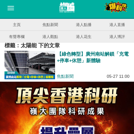
主頁
焦點新聞
港人點播
港人直播
有聲專欄
港人觀點
港人花生
港人博評
標籤：太陽能 下的文章
【綠色轉型】廣州南站解鎖「充電
+停車+休憩」新體驗
焦點新聞
05-27 11:00