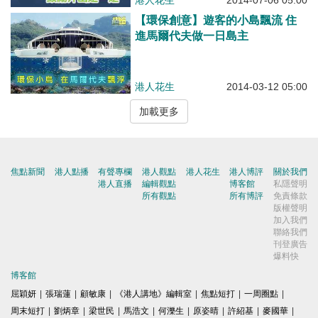
港人花生
2014-07-06 05:00
【環保創意】遊客的小島飄流 住
進馬爾代夫做一日島主
港人花生
2014-03-12 05:00
加載更多
焦點新聞
港人點播
有聲專欄
港人觀點
港人花生
港人博評
關於我們
港人直播
編輯觀點
博客館
私隱聲明
所有觀點
所有博評
免責條款
版權聲明
加入我們
聯絡我們
刊登廣告
爆料快
博客館
屈穎妍
|
張瑞蓮
|
顧敏康
|
《港人講地》編輯室
|
焦點短打
|
一周圈點
|
周末短打
|
劉炳章
|
梁世民
|
馬浩文
|
何濼生
|
原姿晴
|
許紹基
|
麥國華
|