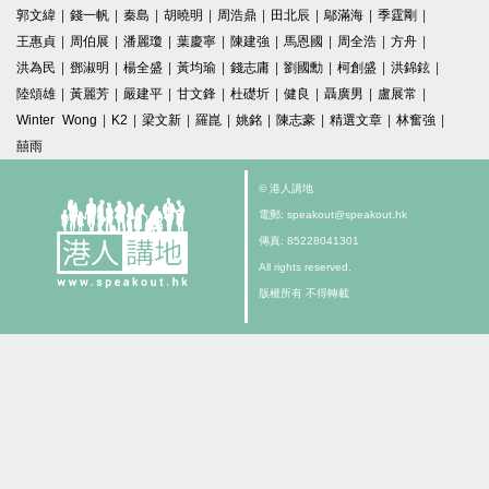
郭文緯
|
錢一帆
|
秦島
|
胡曉明
|
周浩鼎
|
田北辰
|
鄔滿海
|
季霆剛
|
王惠貞
|
周伯展
|
潘麗瓊
|
葉慶寧
|
陳建強
|
馬恩國
|
周全浩
|
方舟
|
洪為民
|
鄧淑明
|
楊全盛
|
黃均瑜
|
錢志庸
|
劉國勳
|
柯創盛
|
洪錦鉉
|
陸頌雄
|
黃麗芳
|
嚴建平
|
甘文鋒
|
杜礎圻
|
健良
|
聶廣男
|
盧展常
|
Winter Wong
|
K2
|
梁文新
|
羅崑
|
姚銘
|
陳志豪
|
精選文章
|
林奮強
|
囍雨
© 港人講地
電郵: speakout@speakout.hk
傳真: 85228041301
All rights reserved.
版權所有 不得轉載