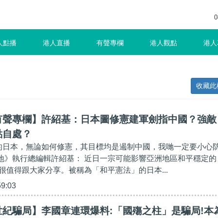
0
人點播
港人直播
有聲專欄
港人觀點
港人
收藏此
有聲專欄】許紹基：日本圖修憲建軍劍指中國？強敵
點自處？
籮的日本，無論如何修憲，其目標均是遏制中國，我哋一定要小心
人講地》執行總編輯許紹基： 近日一宗可能影響亞洲地區和平穩定的
很值得跟大家分享。被稱為「和平憲法」的日本...
59:03
紀騙局】李國章連環爆料:「國殤之柱」是騙局!本