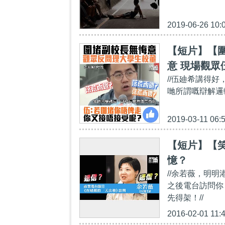
2019-06-26 10:
【短片】【
意 現場觀
//伍廸希講得
情、你會不
哋所謂嘅辯解邏
2019-03-11 06:
【短片】【笑
憶？
//余若薇，明
之後電台訪問你
先得架！//
2016-02-01 11: