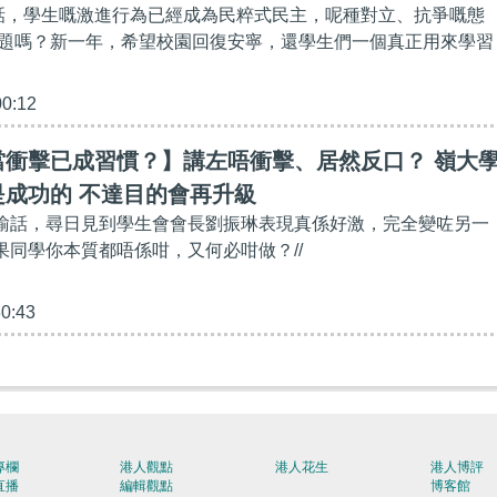
士話，學生嘅激進行為已經成為民粹式民主，呢種對立、抗爭嘅態
題嗎？新一年，希望校園回復安寧，還學生們一個真正用來學習
00:12
當衝擊已成習慣？】講左唔衝擊、居然反口？ 嶺大
是成功的 不達目的會再升級
黃均瑜話，尋日見到學生會會長劉振琳表現真係好激，完全變咗另一
.如果同學你本質都唔係咁，又何必咁做？//
30:43
專欄
港人觀點
港人花生
港人博評
直播
編輯觀點
博客館