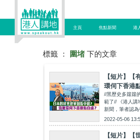
主頁
焦點新聞
港
標籤 ：
圍堵
下的文章
【短片】【
環伺下香港
//黑歷史多籮
範了// 《港
新聞，筆者認為
2022-05-06 13:
【短片】【世