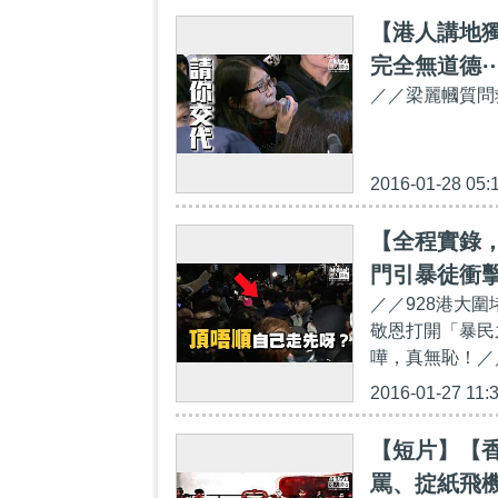
【港人講地
完全無道德
／／梁麗幗質問
2016-01-28 05:
【全程實錄
門引暴徒衝擊
／／928港大
敬恩打開「暴民
嘩，真無恥！／
2016-01-27 11:
【短片】【
罵、掟紙飛機