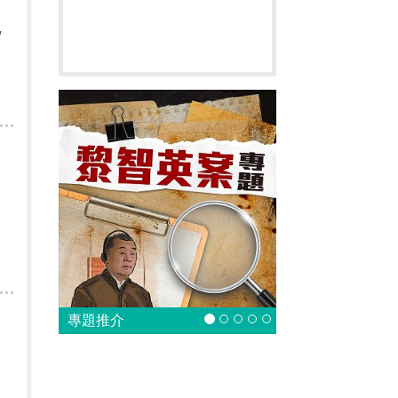
/
專題推介