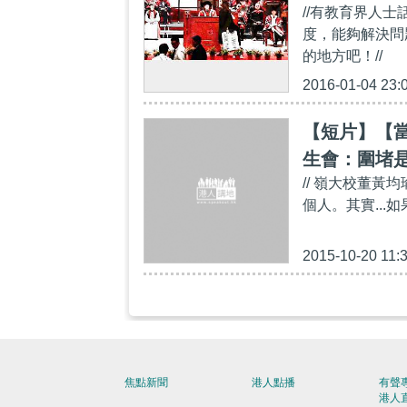
//有教育界人
度，能夠解決問
的地方吧！//
2016-01-04 23:
【短片】【
生會：圍堵
// 嶺大校董
個人。其實..
2015-10-20 11:
焦點新聞
港人點播
有聲
港人