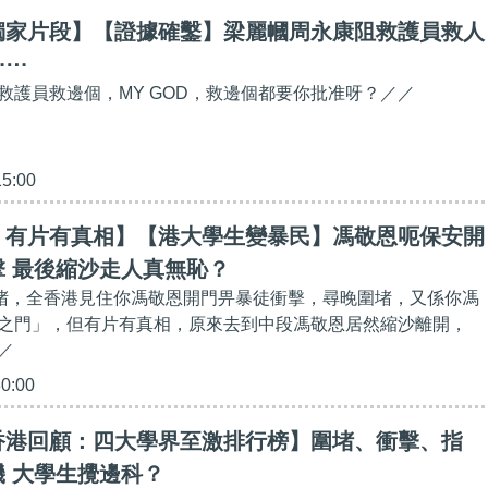
獨家片段】【證據確鑿】梁麗幗周永康阻救護員救人
⋯⋯
救護員救邊個，MY GOD，救邊個都要你批准呀？／／
15:00
，有片有真相】【港大學生變暴民】馮敬恩呃保安開
 最後縮沙走人真無恥？
圍堵，全香港見住你馮敬恩開門畀暴徒衝擊，尋晚圍堵，又係你馮
之門」，但有片有真相，原來去到中段馮敬恩居然縮沙離開，
／
30:00
香港回顧：四大學界至激排行榜】圍堵、衝擊、指
 大學生攪邊科？