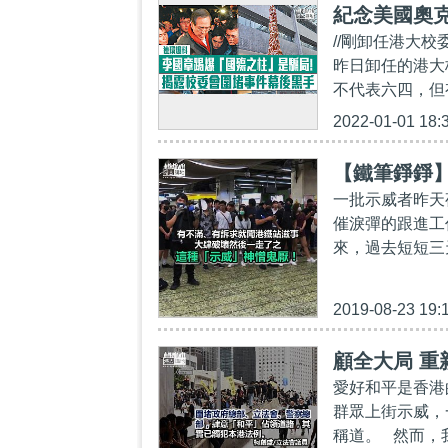
紀念美國奧
//剛卸任港大
組織、涉中美
昨日卸任的港大
不代表六四，但
2022-01-01 18:
【鐵筆錚錚】
一批示威者昨天
催淚彈的跟進工
來，過去短短三
2019-08-23 19:
顧全大局 重
愛好和平是香港
群眾上街示威，
稱道。 然而，