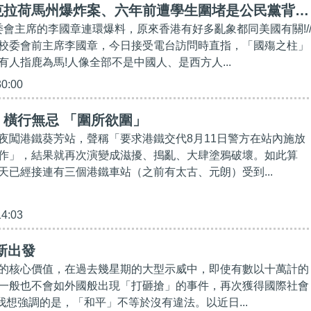
克拉荷馬州爆炸案、六年前遭學生圍堵是公民黨背後
校委會主席的李國章連環爆料，原來香港有好多亂象都同美國有關!/
角力!
校委會前主席李國章，今日接受電台訪問時直指，「國殤之柱」
有人指鹿為馬!人像全部不是中國人、是西方人...
30:00
橫行無忌 「圍所欲圍」
夜闖港鐵葵芳站，聲稱「要求港鐵交代8月11日警方在站內施放
作」，結果就再次演變成滋擾、搗亂、大肆塗鴉破壞。如此算
天已經接連有三個港鐵車站（之前有太古、元朗）受到...
14:03
新出發
的核心價值，在過去幾星期的大型示威中，即使有數以十萬計的
一般也不會如外國般出現「打砸搶」的事件，再次獲得國際社會
我想強調的是，「和平」不等於沒有違法。以近日...