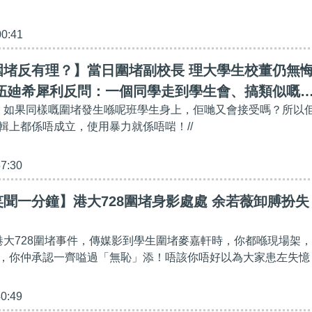
00:41
圍堵反有理？】當日圍堵副校長 理大學生校董仍無
眾伍廸希犀利反問：一個同學走到學生會、搞類似嘅
好，如果同樣嘅圍堵發生喺呢班學生身上，佢哋又會接受嗎？所以
會接受？
輯上都係唔成立，使用暴力就係唔啱！//
57:30
聞一分鐘】港大728圍堵身影處處 余若薇卸膊扮失
明港大728圍堵事件，傳媒影到學生圍堵麥嘉軒時，你都喺現場架，
，你仲承認一齊嗌過「無恥」添！唔該你唔好以為大家患左失憶
40:49