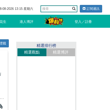
8-08-2026 13:15 星期六
訂閱通訊
花生
港人博評
登入／註冊
標籤
精選排行榜
精選觀點
精選博評
防
為