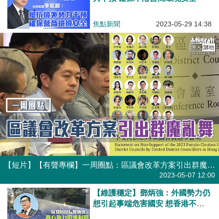
焦點新聞
2023-05-29 14:38
【短片】【有聲專欄】一周圈點：區議會改革方案引出群魔亂舞
有聲專欄
2023-05-07 12:00
【維護穩定】鄧炳強：外國勢力仍
想引起事端危害國安 想香港不穩
定力量「一直存在」