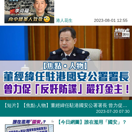
港人花生
2023-08-01 12:55
【短片】【焦點‧人物】董經緯任駐港國安公署署長 曾力促「反奸防諜」嚴打金主！
港人點播
2023-07-20 07:30
【今日網圖】誰在濫用「國安」？