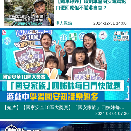
【鐵筆錚錚】鍾劍華淪國安通緝犯
口硬回應但不返港自首？
港人觀點
2024-12-31 14:00
【短片】【國家安全18區大獎賽】「國安家族」四姊妹每日鬥快做題 遊戲中學習國安知識樂趣多
港人點播
2024-08-01 07:30