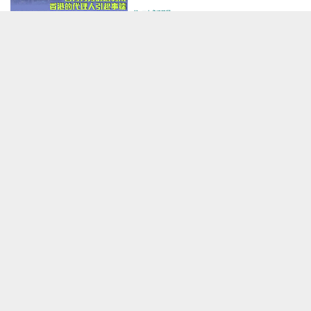
焦點新聞
2023-05-06 11:36
【直播】【焦點短打】EP297：顛覆、策反、搞革命 報告揭美國CIA邪惡操作！
港人直播
2023-05-05 18:00
【短片】【一周圈點】職工盟「餘
孽」亂港心不死 疑藉遊行粉飾反
華野心
有聲專欄
2023-04-30 12:46