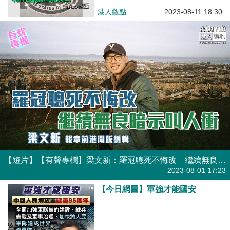
港人觀點
2023-08-11 18:30
【短片】【有聲專欄】梁文新：羅冠聰死不悔改 繼續無良暗示叫人衝
有聲專欄
2023-08-01 17:23
【今日網圖】軍強才能國安