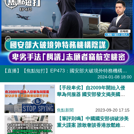
【直播】【焦點短打】EP473：國安部大破境外特務機構陰謀 卑劣手法「餌誘」志願者竊航空機密
港人直播
2024-01-08 18:00
【手段卑劣】自2009年開始入侵
華為伺服器 國安部發文揭美國網
絡竊密手段
焦點新聞
2023-09-20 17:15
【筆評則鳴】中國國安部偵破涉美
重大諜案 誰敢奢談香港放鬆維護
國安工作？