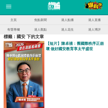
主頁
焦點新聞
港人點播
港人直播
有聲專欄
港人觀點
港人花生
港人博評
標籤：國安 下的文章
【短片】陳卓禧：舊國際秩序正崩
壞 做好國安教育享太平盛世