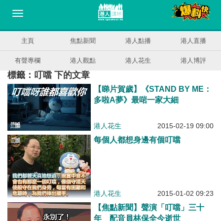
主頁
焦點新聞
港人點播
港人直播
有聲專欄
港人觀點
港人花生
港人博評
標籤：叮噹 下的文章
【睇片賀歲】《STAND BY ME：
多啦A夢》最啱一家大細
港人花生
2015-02-19 09:00
每個人都想身邊有個叮噹
港人花生
2015-01-02 09:23
【焦點新聞】聲演「叮噹」三十
年 配音員林保全今逝世