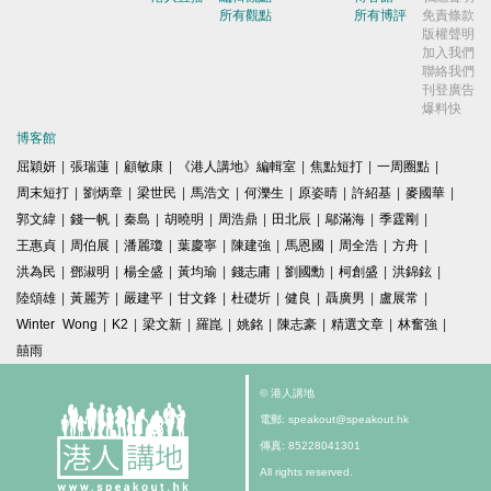
所有觀點
所有博評
免責條款
版權聲明
加入我們
聯絡我們
刊登廣告
爆料快
博客館
屈穎妍
|
張瑞蓮
|
顧敏康
|
《港人講地》編輯室
|
焦點短打
|
一周圈點
|
周末短打
|
劉炳章
|
梁世民
|
馬浩文
|
何濼生
|
原姿晴
|
許紹基
|
麥國華
|
郭文緯
|
錢一帆
|
秦島
|
胡曉明
|
周浩鼎
|
田北辰
|
鄔滿海
|
季霆剛
|
王惠貞
|
周伯展
|
潘麗瓊
|
葉慶寧
|
陳建強
|
馬恩國
|
周全浩
|
方舟
|
洪為民
|
鄧淑明
|
楊全盛
|
黃均瑜
|
錢志庸
|
劉國勳
|
柯創盛
|
洪錦鉉
|
陸頌雄
|
黃麗芳
|
嚴建平
|
甘文鋒
|
杜礎圻
|
健良
|
聶廣男
|
盧展常
|
Winter Wong
|
K2
|
梁文新
|
羅崑
|
姚銘
|
陳志豪
|
精選文章
|
林奮強
|
囍雨
© 港人講地
電郵: speakout@speakout.hk
傳真: 85228041301
All rights reserved.