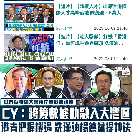
【短片】【匯聚人才】出席香港國
際人才高峰論壇 陳茂波：6萬人
才、30間重點企業已來港 張家
炳：加快打造大灣區高水平人才高
港人點播
2023-10-09 21:40
地
【短片】【港人驕傲】打機「香港
仔」如何成手遊界巨頭 冼漢迪講
秘訣：找出市場痛點！
港人點播
2022-08-01 12:40