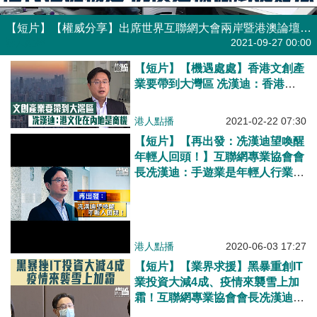
【短片】【權威分享】出席世界互聯網大會兩岸暨港澳論壇、CY：跨境數據助融入大灣區、中聯辦副主任陳冬：港可用數字經濟融入國家大局！助港青把握機遇有妙法、冼漢迪倡做好青年科創配套；楊德斌：互聯網發展給青年人更多選擇！
港人點播
2021-09-27 00:00
【短片】【機遇處處】香港文創產
業要帶到大灣區 冼漢迪：香港文
化在內地超受歡迎、是一個商機、
喜歡廣東話文化有七千萬人、是香
港人點播
2021-02-22 07:30
港的十倍！
【短片】【再出發：冼漢迪望喚醒
年輕人回頭！】互聯網專業協會會
長冼漢迪：手遊業是年輕人行業、
會全力提供年輕人實習機會、斥傳
媒渲染內地負面形象、籲年輕人勿
閉門造車！
港人點播
2020-06-03 17:27
【短片】【業界求援】黑暴重創IT
業投資大減4成、疫情來襲雪上加
霜！互聯網專業協會會長冼漢迪：
IT係年輕人尋夢地方、政府支持刻