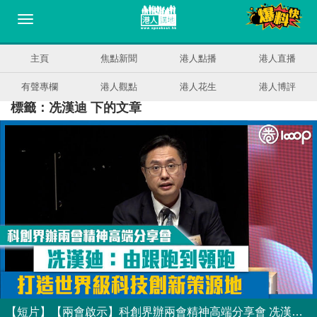
主頁
焦點新聞
港人點播
港人直播
有聲專欄
港人觀點
港人花生
港人博評
標籤：冼漢迪 下的文章
【短片】【兩會啟示】科創界辦兩會精神高端分享會 冼漢廸：打造世界級科技創新策源地