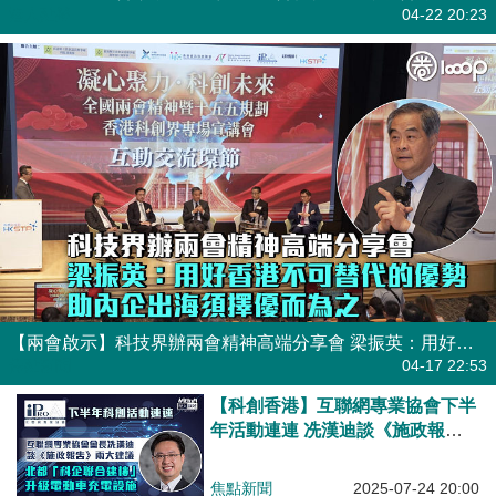
港人點播
04-22 20:23
【兩會啟示】科技界辦兩會精神高端分享會 梁振英：用好香港不可替代的優勢、助內企出海須擇優而為之
焦點新聞
04-17 22:53
【科創香港】互聯網專業協會下半
年活動連連 冼漢迪談《施政報
告》兩大建議：北都「科企聯合建
樓」與升級電動車充電設施
焦點新聞
2025-07-24 20:00