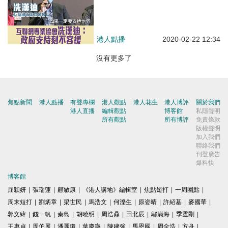
不容緩
港人點播
2020-02-22 12:34
沒有更多了
焦點新聞
港人點播
有聲專欄
港人觀點
港人花生
港人博評
關於我們
港人直播
編輯觀點
博客館
私隱聲明
所有觀點
所有博評
免責條款
版權聲明
加入我們
聯絡我們
刊登廣告
爆料快
博客館
屈穎妍
|
張瑞蓮
|
顧敏康
|
《港人講地》編輯室
|
焦點短打
|
一周圈點
|
周末短打
|
劉炳章
|
梁世民
|
馬浩文
|
何濼生
|
原姿晴
|
許紹基
|
麥國華
|
郭文緯
|
錢一帆
|
秦島
|
胡曉明
|
周浩鼎
|
田北辰
|
鄔滿海
|
季霆剛
|
王惠貞
|
周伯展
|
潘麗瓊
|
葉慶寧
|
陳建強
|
馬恩國
|
周全浩
|
方舟
|