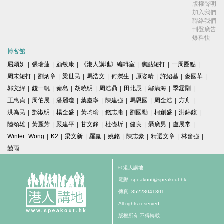
版權聲明
加入我們
聯絡我們
刊登廣告
爆料快
博客館
屈穎妍
|
張瑞蓮
|
顧敏康
|
《港人講地》編輯室
|
焦點短打
|
一周圈點
|
周末短打
|
劉炳章
|
梁世民
|
馬浩文
|
何濼生
|
原姿晴
|
許紹基
|
麥國華
|
郭文緯
|
錢一帆
|
秦島
|
胡曉明
|
周浩鼎
|
田北辰
|
鄔滿海
|
季霆剛
|
王惠貞
|
周伯展
|
潘麗瓊
|
葉慶寧
|
陳建強
|
馬恩國
|
周全浩
|
方舟
|
洪為民
|
鄧淑明
|
楊全盛
|
黃均瑜
|
錢志庸
|
劉國勳
|
柯創盛
|
洪錦鉉
|
陸頌雄
|
黃麗芳
|
嚴建平
|
甘文鋒
|
杜礎圻
|
健良
|
聶廣男
|
盧展常
|
Winter Wong
|
K2
|
梁文新
|
羅崑
|
姚銘
|
陳志豪
|
精選文章
|
林奮強
|
囍雨
© 港人講地
電郵: speakout@speakout.hk
傳真: 85228041301
All rights reserved.
版權所有 不得轉載