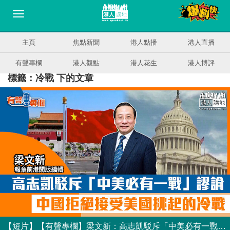
主頁
焦點新聞
港人點播
港人直播
有聲專欄
港人觀點
港人花生
港人博評
標籤：冷戰 下的文章
【短片】【有聲專欄】梁文新：高志凱駁斥「中美必有一戰」謬論 中國拒絕接受美國挑起的冷戰