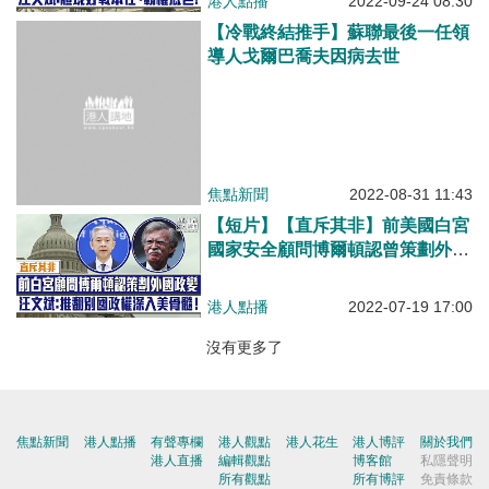
港人點播
2022-09-24 08:30
「美國規則」的好戰本性和霸權底
【冷戰終結推手】蘇聯最後一任領
色!
導人戈爾巴喬夫因病去世
焦點新聞
2022-08-31 11:43
【短片】【直斥其非】前美國白宮
國家安全顧問博爾頓認曾策劃外國
政變 汪文斌：推翻別國政權已深
入美國外交政策骨髓!
港人點播
2022-07-19 17:00
沒有更多了
焦點新聞
港人點播
有聲專欄
港人觀點
港人花生
港人博評
關於我們
港人直播
編輯觀點
博客館
私隱聲明
所有觀點
所有博評
免責條款