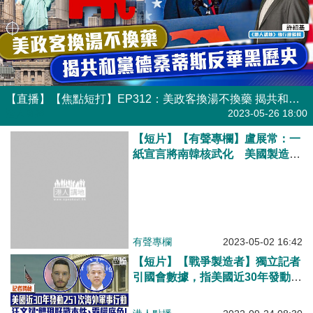
【直播】【焦點短打】EP312：美政客換湯不換藥 揭共和黨德桑蒂斯反華黑歷史
港人直播
2023-05-26 18:00
【短片】【有聲專欄】盧展常：一
紙宣言將南韓核武化 美國製造地
區緊張​
有聲專欄
2023-05-02 16:42
【短片】【戰爭製造者】獨立記者
引國會數據，指美國近30年發動
251次海外軍事行動 為冷戰結束前
的190多年總和 汪文斌:充分體現