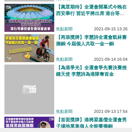
焦點新聞
2021-09-15 13:26
【再添獎牌】李慧詩全運會凱林賽
摘銅 今屆個人共取一金一銅
焦點新聞
2021-09-14 16:04
【為港爭光】全運會爭先賽決賽挫
鍾天使 李慧詩為港隊奪首金
焦點新聞
2021-09-13 17:54
【首面獎牌】港將梁嘉儒全運會男
子場地單車個人全能賽摘銅
焦點新聞
2021-09-12 19:49
【跳水新星】6名裁判先後給出滿
分、全紅嬋率廣東女團奪全運會跳
水冠軍
焦點新聞
2021-09-07 17:14