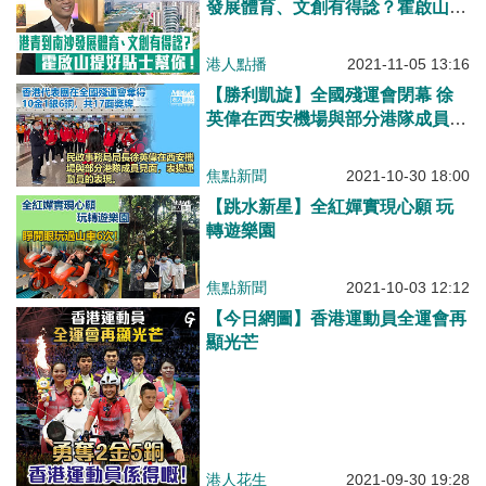
發展體育、文創有得諗？霍啟山提
好貼士幫你！
港人點播
2021-11-05 13:16
【勝利凱旋】全國殘運會閉幕 徐
英偉在西安機場與部分港隊成員見
面
焦點新聞
2021-10-30 18:00
【跳水新星】全紅嬋實現心願 玩
轉遊樂園
焦點新聞
2021-10-03 12:12
【今日網圖】香港運動員全運會再
顯光芒
港人花生
2021-09-30 19:28