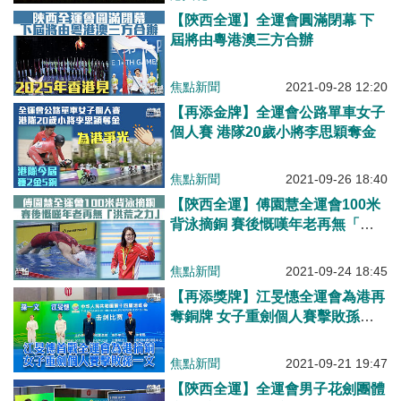
【陝西全運】全運會圓滿閉幕 下
屆將由粵港澳三方合辦
焦點新聞
2021-09-28 12:20
【再添金牌】全運會公路單車女子
個人賽 港隊20歲小將李思穎奪金
焦點新聞
2021-09-26 18:40
【陝西全運】傅園慧全運會100米
背泳摘銅 賽後慨嘆年老再無「洪
荒之力」
焦點新聞
2021-09-24 18:45
【再添獎牌】江旻憓全運會為港再
奪銅牌 女子重劍個人賽擊敗孫一
文
焦點新聞
2021-09-21 19:47
【陝西全運】全運會男子花劍團體