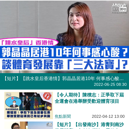
【短片】【跳水皇后香港情】郭晶晶居港10年 何事感心酸？談體育發展靠「三大法寶」？
港人點播
2022-06-25 08:30
【令人期待】陳積志：正爭取下屆
全運會在港舉辦受歡迎體育項目
焦點新聞
2022-04-12 13:00
【短片】【出發南沙】港青到南沙