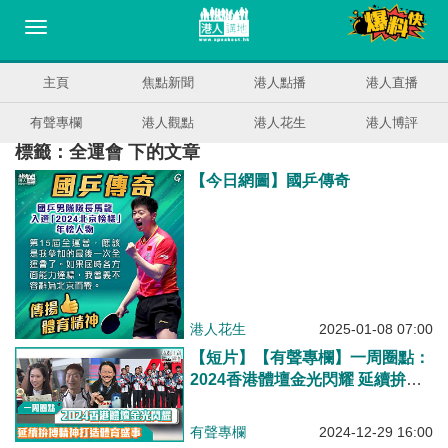
主頁
焦點新聞
港人點播
港人直播
有聲專欄
港人觀點
港人花生
港人博評
標籤：全運會 下的文章
【今日網圖】國乒傳奇
港人花生
2025-01-08 07:00
【短片】【有聲專欄】一周圈點：
2024香港體壇金光閃耀 延續拚搏
精神打造體育盛事
有聲專欄
2024-12-29 16:00