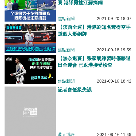
賽 港隊勇挫江蘇摘銅
焦點新聞
2021-09-20 18:07
【陝西全運】港隊劉知名奪得空手
道個人形銅牌
焦點新聞
2021-09-18 19:59
【無奈退賽】張家朗練習時傷膝退
出全運會 已返港接受檢查
焦點新聞
2021-09-16 18:42
記者會低級失誤
港人博評
2021-09-16 11:49
【萬眾期待】全運會開幕式今晚在
西安舉行 習近平將出席 港台等獲
授權免費轉播賽事