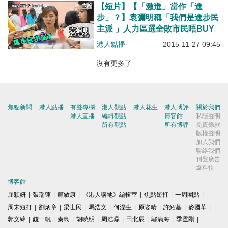
【短片】【「激進」當作「進
步」？】袁彌明稱「我們是進步民
主派 」人力區選全敗市民唔BUY
港人點播
2015-11-27 09:45
沒有更多了
焦點新聞
港人點播
有聲專欄
港人觀點
港人花生
港人博評
關於我們
港人直播
編輯觀點
博客館
私隱聲明
所有觀點
所有博評
免責條款
版權聲明
加入我們
聯絡我們
刊登廣告
爆料快
博客館
屈穎妍
|
張瑞蓮
|
顧敏康
|
《港人講地》編輯室
|
焦點短打
|
一周圈點
|
周末短打
|
劉炳章
|
梁世民
|
馬浩文
|
何濼生
|
原姿晴
|
許紹基
|
麥國華
|
郭文緯
|
錢一帆
|
秦島
|
胡曉明
|
周浩鼎
|
田北辰
|
鄔滿海
|
季霆剛
|