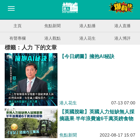
主頁
焦點新聞
港人點播
港人直播
有聲專欄
港人觀點
港人花生
港人博評
標籤：人力 下的文章
【今日網圖】擁抱AI秘訣
港人花生
07-13 07:00
【英國脫歐】英國人力短缺無人採
摘蔬果 半年浪費逾6千萬英鎊食物
焦點新聞
2022-08-17 15:07