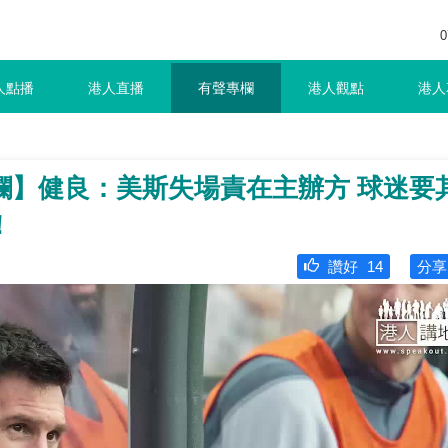
0
人點播
港人直播
有聲專欄
港人觀點
港人
欄】健良：美斯失場責在主辦方 球迷要
！
讚好
14
分享