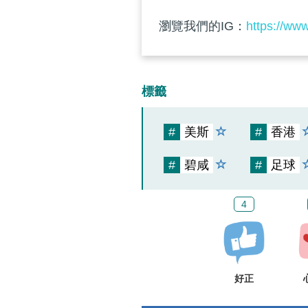
瀏覽我們的IG：
https://ww
標籤
#
美斯
#
香港
#
碧咸
#
足球
4
好正