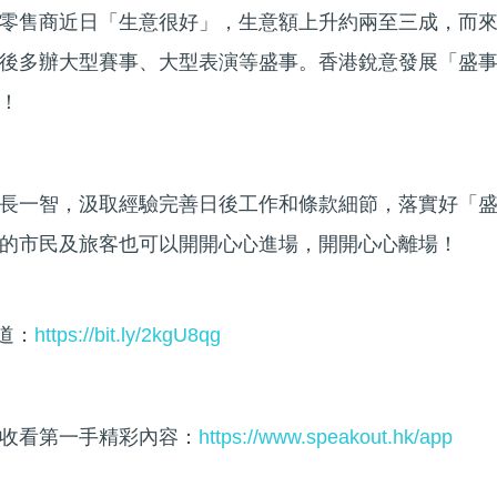
零售商近日「生意很好」，生意額上升約兩至三成，而
後多辦大型賽事、大型表演等盛事。香港銳意發展「盛
！
長一智，汲取經驗完善日後工作和條款細節，落實好「
的市民及旅客也可以開開心心進場，開開心心離場！
頻道：
https://bit.ly/2kgU8qg
收看第一手精彩內容：
https://www.speakout.hk/app