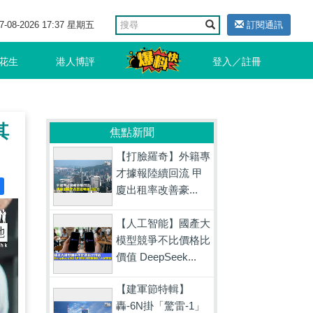
7-08-2026 17:37 星期五
訂閱通訊
花生
港人博評
登入／註冊
其
焦點新聞
【打臉羅奇】外籍專
才據報陸續回流 甲
廈出租率改善豪...
【人工智能】國產大
模型競爭不比價格比
價值 DeepSeek...
【建軍節特輯】
轟-6N掛「驚雷-1」