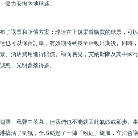
」盡力安撫內地球迷。
布了退票和賠償方案：球迷在正規渠道購買的球票，可
迷也可以保留訂單，有效期將延長至活動延期後。同時
票、酒店費用進行賠償。顯而易見，艾納斯隊及其中國
誠懇、光明磊落得多。
噓聲、罵聲中落幕，但我們也不能就因此氣餒或卻步。
港搞活了氣氛，全城颳起了一陣「粉紅」旋風，立法會