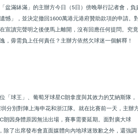
「盆滿缽滿」的主辦方今日（5日）傍晚舉行記者會，負
遺憾」，並決定撤回1600萬港元港府贊助款項的申請。
在宣讀完聲明之後便馬上離開，沒有回應任何提問。究
逸，毋需負上任何責任？主辦方依然欠球迷一個解釋！
位「球王」、葡萄牙球星C朗拿度與其效力的艾納斯隊，
在深圳分別對陣上海申花和浙江隊。就在比賽前一天，主辦
C朗因身體原因無法出場，賽事需要延期。面對廣大球
，除了出席發布會直面媒體向內地球迷致歉之外，還強調