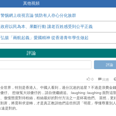
其他視頻
警惕網上歧視言論 慎防有人存心分化族群
​政府以民為本、果斷行動 讓老百姓感受到公平正義
弘揚「兩航起義」愛國精神 從香港青年學生做起
評論
評論
0
回應
令全世界，特別是香港人、中國人看到，過分沉迷的追星？不過是浪費金
。 想做冤大頭傻仔的，請自便繼續追。:laughing::laughing:面對這
、傲慢態度對待粉絲，粉絲最好的對付方法之一是杯葛他們。 當然，更
後割蓆，將需和求逆轉，才是真正教訓他們這些所謂「明星」學懂尊重別
永遠是對的。