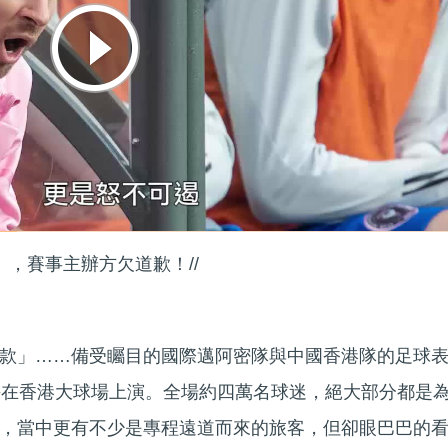
」，賽事主辦方欠道歉！//
款」……備受矚目的國際邁阿密隊與中國香港隊的足球
午在香港大球場上演。全場約四萬名球迷，絕大部分都是
，當中更有不少是專程遠道而來的旅客，但卻眼巴巴的