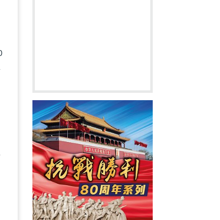
0
斯
不
負
為