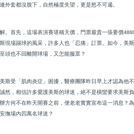
連外套都沒脫下，自然極度失望，更是怒不可遏。
解。首先，這場表演賽堪稱天價，門票最貴一張要價488
斯現場踢球的風采，許多人也「忍痛」訂票。如今，美
至頭也不回離開球場，又怎能服眾？
美斯受「肌肉炎症」困擾，醫療團隊昨日早上才認為他
誠然，相信許多愛護美斯的球迷，絕不是橫蠻要求美斯
辦方何不在昨天開賽之前，便老老實實宣布這一消息？
安撫場內四萬名球迷？