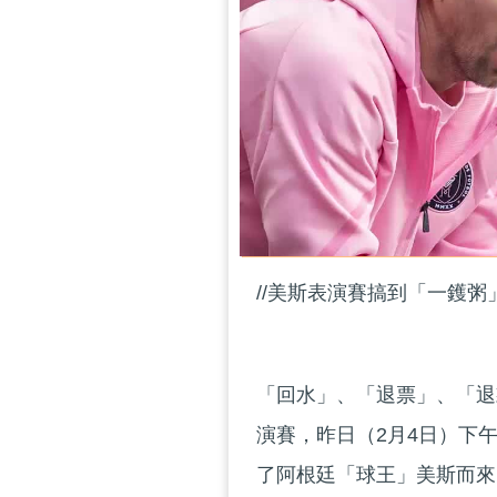
//美斯表演賽搞到「一鑊粥
「回水」、「退票」、「退
演賽，昨日（2月4日）下
了阿根廷「球王」美斯而來