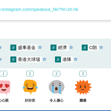
w.instagram.com/speakout_hk/?hl=zh-hk
#
盛事基金
#
經濟
#
C朗
#
香港大球場
#
港隊
1
2
2
2
心心眼
好好笑
令人傷心
嬲爆