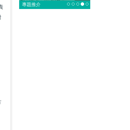
專題推介
責
對
竟
方