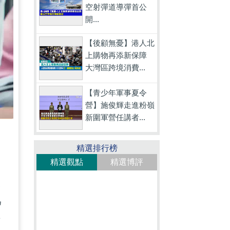
空射彈道導彈首公
開...
【後顧無憂】港人北
上購物再添新保障
大灣區跨境消費...
【青少年軍事夏令
營】施俊輝走進粉嶺
新圍軍營任講者...
精選排行榜
精選觀點
精選博評
表
為
看