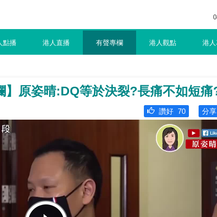
0
人點播
港人直播
有聲專欄
港人觀點
港人
】原姿晴:DQ等於決裂?長痛不如短痛
讚好
70
分享