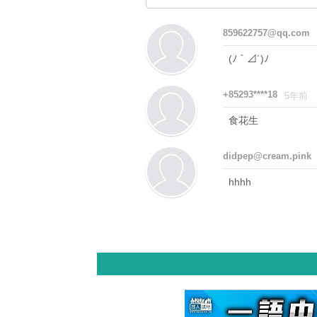
859622757@qq.com
(ﾉ｀⊿´)ﾉ
+85293****18
5年前
食花生
didpep@cream.pink
hhhh