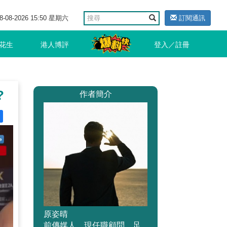
8-08-2026 15:50 星期六
訂閱通訊
花生
港人博評
登入／註冊
?
作者簡介
原姿晴
前傳媒人，現任職顧問。足