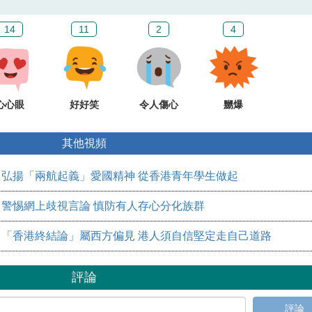
14
11
2
4
心心眼
好好笑
令人傷心
嬲爆
其他視頻
弘揚「兩航起義」愛國精神 從香港青年學生做起
警惕網上歧視言論 慎防有人存心分化族群
「香港終結論」屬西方偏見 港人須自信堅定走自己道路
評論
評論