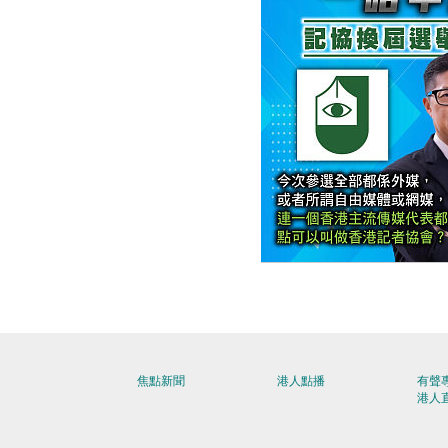
【今日網圖】一語中的
焦點新聞
港人點播
有聲
港人