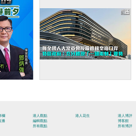
【新皇崗口岸】獲全國人大常委會授權
管轄皇崗口岸 特區政府：充分體現「一
國兩制」優勢
專欄
港人觀點
港人花生
港人博評
直播
編輯觀點
博客館
所有觀點
所有博評