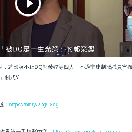
決裂，就應該不止DQ郭榮鏗等四人，不過非建制派議員宣
制式//
頻道：
https://bit.ly/2kgU8qg
收看第一手精彩內容：
https://www.speakout.hk/app