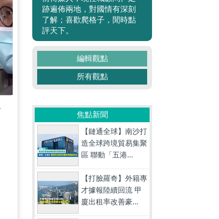
跡遍佈兩地，對國情有深刻
了解；喜歡爬格子，閒時點
評天下。
編輯觀點
所有觀點
布
焦點新聞
【鏈通全球】南沙打
造全球跨境貿易集聚
區 聯動「五港...
【打臉羅奇】外籍專
才據報陸續回流 甲
廈出租率改善豪...