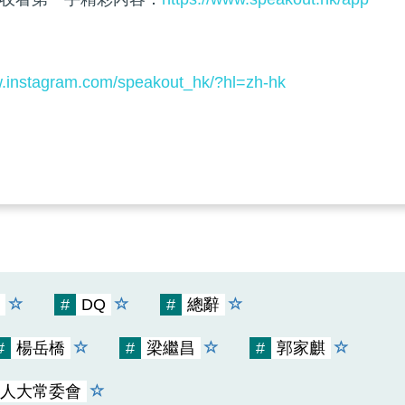
w.instagram.com/speakout_hk/?hl=zh-hk
#
DQ
#
總辭
#
楊岳橋
#
梁繼昌
#
郭家麒
人大常委會