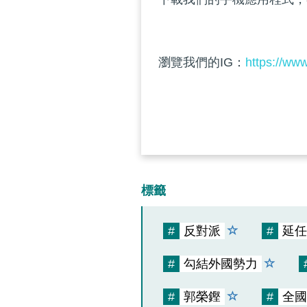
瀏覽我們的IG：
https://ww
標籤
#
反對派
#
延任
#
勾結外國勢力
#
郭榮鏗
#
全國