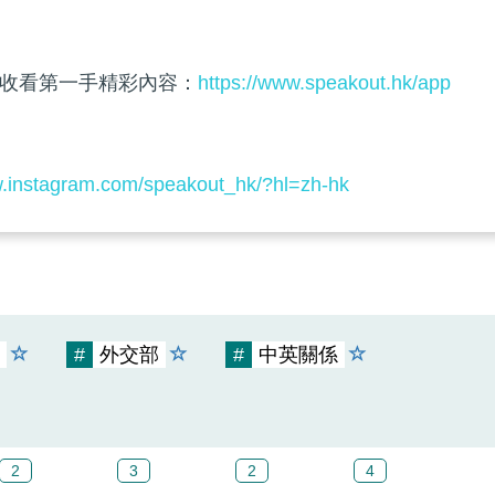
收看第一手精彩內容：
https://www.speakout.hk/app
w.instagram.com/speakout_hk/?hl=zh-hk
#
外交部
#
中英關係
2
3
2
4