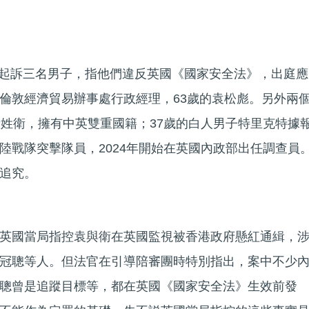
警方起訴三名男子，指他們違反英國《國家安全法》，出庭應
倫敦經濟貿易辦事處行政經理，63歲的袁松彪。另外兩
音姓衛，擁有中英雙重國籍；37歲的白人男子特里克特據
陸戰隊突擊隊員，2024年開始在英國內政部出任調查員
追究。
英國當局指控袁與衛在英國監視被香港政府懸紅通緝，
冠聰等人。但法官在引導陪審團時特別指出，案中不少
聰曾是追蹤目標等，都在英國《國家安全法》生效前發