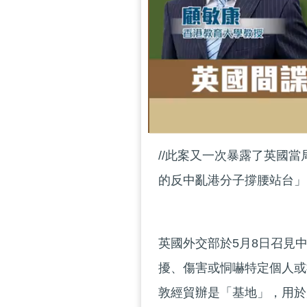
//此案又一次暴露了英國
的反中亂港分子撐腰站台」。
英國外交部於5月8日召見
擾、傷害或恫嚇特定個人或
敦經貿辦是「基地」，用於