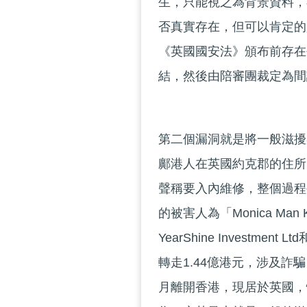
生，只能視之為背景資料，
否真實存在，但可以肯定的
《英國國安法》頒布前存在
結，然後由陪審團裁定為間
第二個漏洞就是將一般滋擾
鄺港人在英國約克郡的住所
聲稱要入內維修，整個過程
的被害人為「Monica Ma
YearShine Investment
轉走1.44億港元，涉及詐騙
月離開香港，現居於英國，