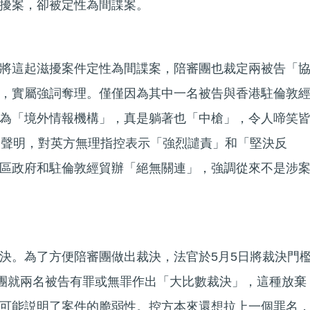
擾案，卻被定性為間諜案。
將這起滋擾案件定性為間諜案，陪審團也裁定兩被告「
，實屬強詞奪理。僅僅因為其中一名被告與香港駐倫敦
為「境外情報機構」，真是躺著也「中槍」，令人啼笑
表聲明，對英方無理指控表示「強烈譴責」和「堅決反
區政府和駐倫敦經貿辦「絕無關連」，強調從來不是涉
決。為了方便陪審團做出裁決，法官於5月5日將裁決門
審團就兩名被告有罪或無罪作出「大比數裁決」，這種放棄
可能説明了案件的脆弱性。控方本來還想拉上一個罪名