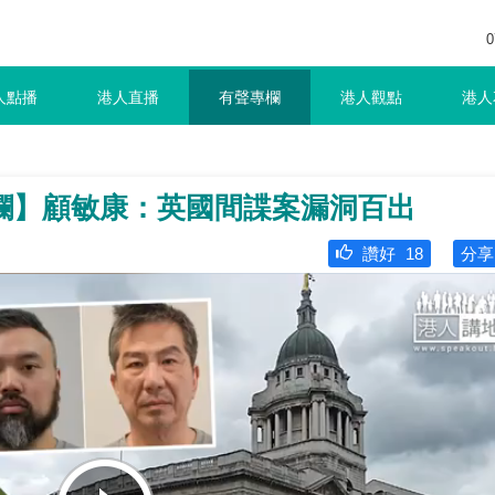
0
人點播
港人直播
有聲專欄
港人觀點
港人
欄】顧敏康：英國間諜案漏洞百出
讚好
18
分享