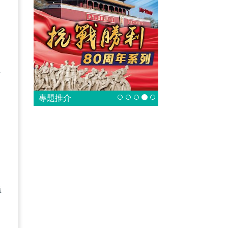
協
經
皆
專題推介
案
檻
，