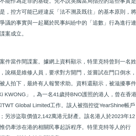
不能作為定罪的基礎。先不説英國當局指控的這些事實
是，控方可能已經違反「法不溯及既往」的基本原則，
爭議的事實與一起屬於民事糾紛中的「追數」行為進行
諜案成立。
案件當作間諜案。據網上資料顯示，特里克特曾到一名
，訛稱是維修人員，要求對方開門，並嘗試在門口倒水
被人拍下，最終有人報警求助。資料還顯示，被滋擾事
n Ki KWONG」，為一名41歲持BNO護照的港人，曾在香
 Ltd和TWT Global Limited工作。該人被指控從YearShine帳戶
；另涉盜取價值2,142萬港元財產。該名港人於2023年12
惟仍牽涉在港的相關民事起訴程序。特里克特等人的行