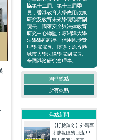
協第十二屆、第十三屆委
員，香港教育大學應用政策
研究及教育未來學院聯席副
院長、國家安全與法律教育
研究中心總監；原湘潭大學
法學學部部長、信用風險管
理學院院長、博導；原香港
城市大學法律學院副院長、
全國港澳研究會理事。
英
編輯觀點
所有觀點
騷
焦點新聞
倫
【打臉羅奇】外籍專
才據報陸續回流 甲
眼