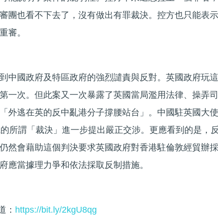
審團也看不下去了，沒有做出有罪裁決。控方也只能表
重審。
到中國政府及特區政府的強烈譴責與反對。英國政府玩
第一次。但此案又一次暴露了英國當局濫用法律、操弄
「外逃在英的反中亂港分子撐腰站台」。中國駐英國大
院的所謂「裁決」進一步提出嚴正交涉。更應看到的是，
仍然會藉助這個判決要求英國政府對香港駐倫敦經貿辦
府應當據理力爭和依法採取反制措施。
頻道：
https://bit.ly/2kgU8qg