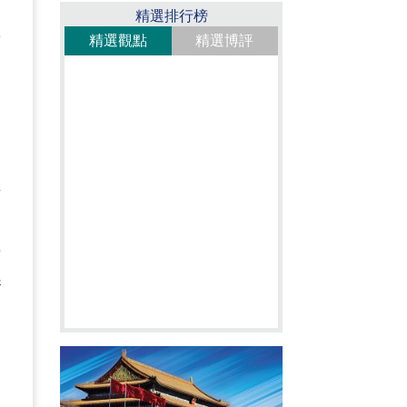
是
精選排行榜
將
精選觀點
精選博評
連
姓
，
件
港