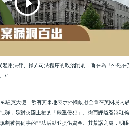
當局濫用法律、操弄司法程序的政治鬧劇，旨在為「外逃在
//
中國駐英大使，煞有其事地表示外國政府企圖在英國境內
社群，是對英國主權的「嚴重侵犯」。繼而誣衊香港駐
規劃被告從事的非法活動並提供資金。其荒謬之處，明