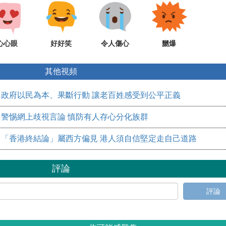
心心眼
好好笑
令人傷心
嬲爆
其他視頻
​政府以民為本、果斷行動 讓老百姓感受到公平正義
警惕網上歧視言論 慎防有人存心分化族群
「香港終結論」屬西方偏見 港人須自信堅定走自己道路
評論
評論