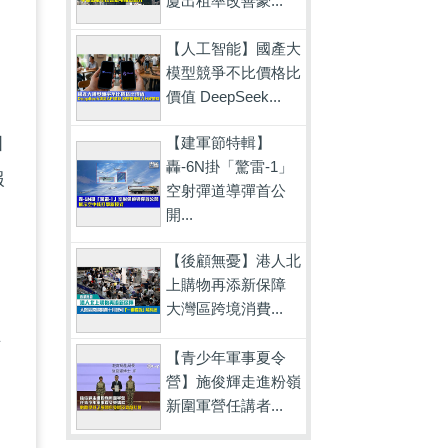
廈出租率改善豪...
【人工智能】國產大
模型競爭不比價格比
價值 DeepSeek...
個
【建軍節特輯】
轟-6N掛「驚雷-1」
報
空射彈道導彈首公
。
開...
【後顧無憂】港人北
上購物再添新保障
大灣區跨境消費...
涉
【青少年軍事夏令
內
營】施俊輝走進粉嶺
新圍軍營任講者...