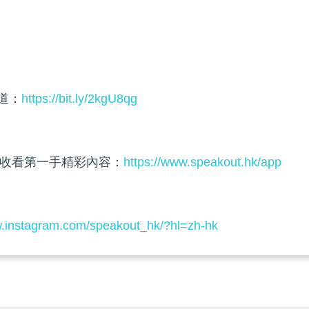
頻道：
https://bit.ly/2kgU8qg
收看第一手精彩內容：
https://www.speakout.hk/app
w.instagram.com/speakout_hk/?hl=zh-hk