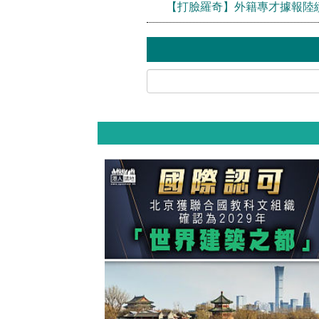
【打臉羅奇】外籍專才據報陸