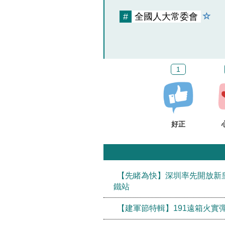
#
全國人大常委會
1
好正
【先睹為快】深圳率先開放新
鐵站
【建軍節特輯】191遠箱火實