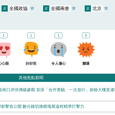
#
全國政協
#
全國兩會
#
北京
1
1
1
0
心心眼
好好笑
令人傷心
嬲爆
其他焦點新聞
皇崗口岸供傳媒參觀 首採「合作查驗、一次放行」旅檢大樓直連
彈射擊首公開 數分鐘切換模塊展遠程精準打擊力