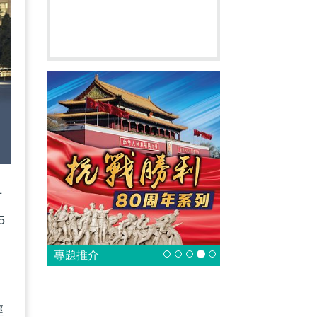
十
5
專題推介
經