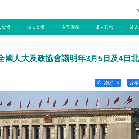
0
人點播
港人直播
有聲專欄
港人觀點
港人
5全國人大及政協會議明年3月5日及4日北
讚好
5
分享