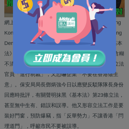
網上今日（20日）流傳一封由「香港監察」（Hong
Kong Watch ）、「香港民主委員會」（Hong Kong
Democracy Council）等84個民間團體就香港《基本
法》第23條諮詢發表的聯合聲明，指有關條文「含糊
不清、影響香港人權保障」，並呼籲對處理23條立法
官員「進行制裁」，又恐嚇企業「不要在香港做生
意」。保安局局長鄧炳強今日以應變反駁隊隊長身份
回應時批評，有關聲明抹黑《基本法》第23條立法，
甚至無中生有、錯誤和誤導。他又形容立法工作是要
裝好門窗，預防爆竊，指「反華勢力」不讓香港「閂
埋道門」，呼籲市民不要被誤導。