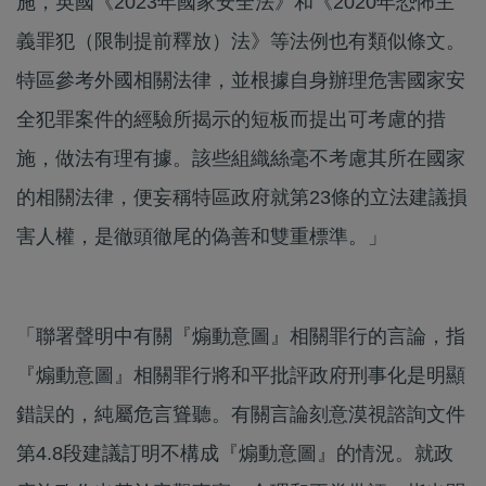
施，英國《2023年國家安全法》和《2020年恐怖主
義罪犯（限制提前釋放）法》等法例也有類似條文。
特區參考外國相關法律，並根據自身辦理危害國家安
全犯罪案件的經驗所揭示的短板而提出可考慮的措
施，做法有理有據。該些組織絲毫不考慮其所在國家
的相關法律，便妄稱特區政府就第23條的立法建議損
害人權，是徹頭徹尾的偽善和雙重標準。」
「聯署聲明中有關『煽動意圖』相關罪行的言論，指
『煽動意圖』相關罪行將和平批評政府刑事化是明顯
錯誤的，純屬危言聳聽。有關言論刻意漠視諮詢文件
第4.8段建議訂明不構成『煽動意圖』的情況。就政