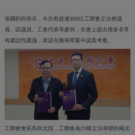
張國鈞則表示，今次有超過300位工聯會立法會議
員、區議員、工會代表等參與，在會上提出很多非常
有建設性建議，承諾在條例草案中認真考量。
工聯會會長吳秋北指，工聯會為23條立法舉辦的兩次