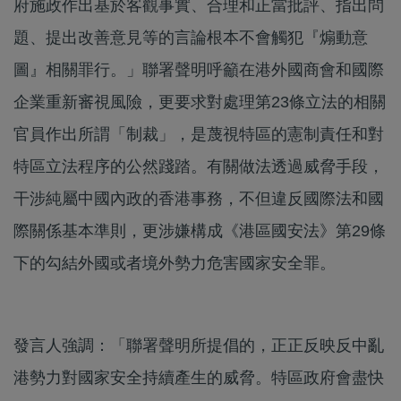
府施政作出基於客觀事實、合理和正當批評、指出問
題、提出改善意見等的言論根本不會觸犯『煽動意
圖』相關罪行。」聯署聲明呼籲在港外國商會和國際
企業重新審視風險，更要求對處理第23條立法的相關
官員作出所謂「制裁」，是蔑視特區的憲制責任和對
特區立法程序的公然踐踏。有關做法透過威脅手段，
干涉純屬中國內政的香港事務，不但違反國際法和國
際關係基本準則，更涉嫌構成《港區國安法》第29條
下的勾結外國或者境外勢力危害國家安全罪。
發言人強調：「聯署聲明所提倡的，正正反映反中亂
港勢力對國家安全持續產生的威脅。特區政府會盡快