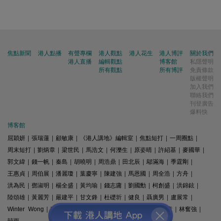
焦點新聞
港人點播
有聲專欄
港人觀點
港人花生
港人博評
關於我們
港人直播
編輯觀點
博客館
私隱聲明
所有觀點
所有博評
免責條款
版權聲明
加入我們
聯絡我們
刊登廣告
爆料快
博客館
屈穎妍
|
張瑞蓮
|
顧敏康
|
《港人講地》編輯室
|
焦點短打
|
一周圈點
|
周末短打
|
劉炳章
|
梁世民
|
馬浩文
|
何濼生
|
原姿晴
|
許紹基
|
麥國華
|
郭文緯
|
錢一帆
|
秦島
|
胡曉明
|
周浩鼎
|
田北辰
|
鄔滿海
|
季霆剛
|
王惠貞
|
周伯展
|
潘麗瓊
|
葉慶寧
|
陳建強
|
馬恩國
|
周全浩
|
方舟
|
洪為民
|
鄧淑明
|
楊全盛
|
黃均瑜
|
錢志庸
|
劉國勳
|
柯創盛
|
洪錦鉉
|
陸頌雄
|
黃麗芳
|
嚴建平
|
甘文鋒
|
杜礎圻
|
健良
|
聶廣男
|
盧展常
|
Winter Wong
|
K2
|
梁文新
|
羅崑
|
姚銘
|
陳志豪
|
精選文章
|
林奮強
|
囍雨