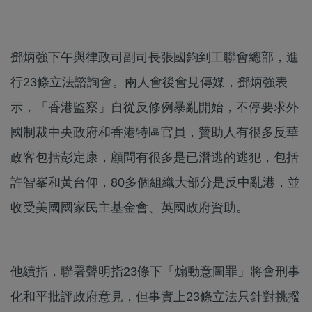
鄧炳強下午與律政司副司長張國鈞到工聯會總部，進
行23條立法諮詢會。兩人會後會見傳媒，鄧炳強表
示，「香港監察」自從反修例暴亂開始，不停要求外
國制裁中央政府和香港特區官員，贊助人有很多反華
政客包括彭定康，顧問有很多是已潛逃的逃犯，包括
許智峯和黃台仰，80多個組織大部分是反中亂港，並
收受美國國家民主基金會、英國政府資助。
他續指，聯署聲明指23條下「煽動意圖罪」將會刑事
化和平批評政府意見，但事實上23條立法只針對挑撥