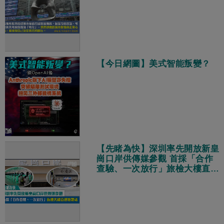
【今日網圖】美式智能叛變？
【先睹為快】深圳率先開放新皇
崗口岸供傳媒參觀 首採「合作
查驗、一次放行」旅檢大樓直連
地鐵站