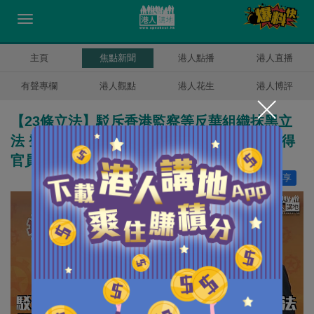
主頁
焦點新聞
港人點播
港人直播
有聲專欄
港人觀點
港人花生
港人博評
【23條立法】駁斥香港監察等反華組織抹黑立
法 鄧炳強：越用黑社會方式恫嚇官員、越顯得
官員做得對
讚好
13
分享