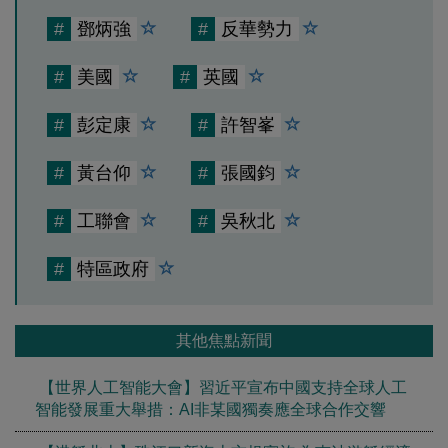
#
鄧炳強
#
反華勢力
#
美國
#
英國
#
彭定康
#
許智峯
#
黃台仰
#
張國鈞
#
工聯會
#
吳秋北
#
特區政府
其他焦點新聞
【世界人工智能大會】習近平宣布中國支持全球人工
智能發展重大舉措：AI非某國獨奏應全球合作交響