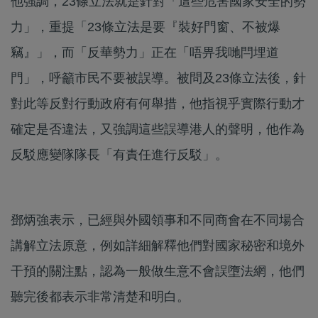
他強調，23條立法就是針對「這些危害國家安全的勢
力」，重提「23條立法是要『裝好門窗、不被爆
竊』」，而「反華勢力」正在「唔畀我哋閂埋道
門」，呼籲市民不要被誤導。被問及23條立法後，針
對此等反對行動政府有何舉措，他指視乎實際行動才
確定是否違法，又強調這些誤導港人的聲明，他作為
反駁應變隊隊長「有責任進行反駁」。
鄧炳強表示，已經與外國領事和不同商會在不同場合
講解立法原意，例如詳細解釋他們對國家秘密和境外
干預的關注點，認為一般做生意不會誤墮法網，他們
聽完後都表示非常清楚和明白。