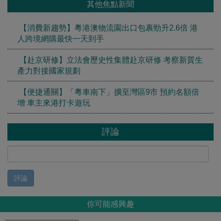
其他焦點新聞
【消費新趨勢】粵港澳物流園出口包裹勁升2.6倍 港
人跨境網購最快一天到手
【赴京研修】立法會歷史性集體赴京研修 考察新質生
產力對接國家規劃
【便捷通關】「粵車南下」擴至灣區9市 預約名額倍
增 車主來港打卡遊玩
評論
評論
你可能感興趣