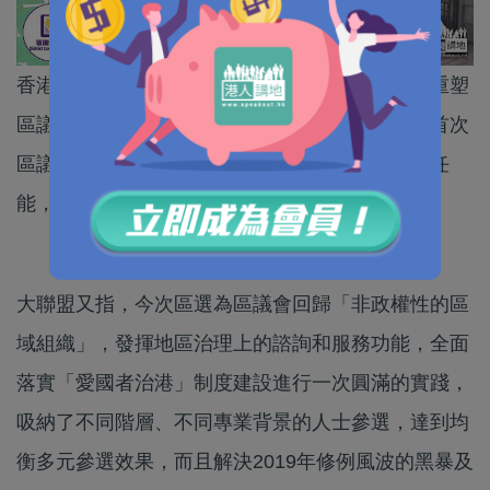
香港再出發大聯盟表示，今次區議會選舉是香港重塑
區議會選舉制度、落實「愛國者治港」原則後的首次
區議會選舉，整個過程公平公正公開、有序選賢任
能，對此表示肯定。
大聯盟又指，今次區選為區議會回歸「非政權性的區
域組織」，發揮地區治理上的諮詢和服務功能，全面
落實「愛國者治港」制度建設進行一次圓滿的實踐，
吸納了不同階層、不同專業背景的人士參選，達到均
衡多元參選效果，而且解決2019年修例風波的黑暴及