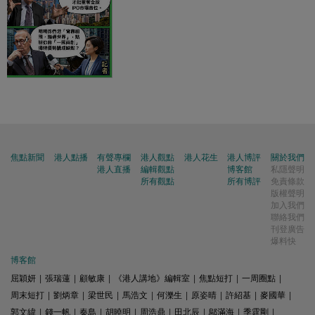
焦點新聞
港人點播
有聲專欄
港人觀點
港人花生
港人博評
關於我們
港人直播
編輯觀點
博客館
私隱聲明
所有觀點
所有博評
免責條款
版權聲明
加入我們
聯絡我們
刊登廣告
爆料快
博客館
屈穎妍
|
張瑞蓮
|
顧敏康
|
《港人講地》編輯室
|
焦點短打
|
一周圈點
|
周末短打
|
劉炳章
|
梁世民
|
馬浩文
|
何濼生
|
原姿晴
|
許紹基
|
麥國華
|
郭文緯
|
錢一帆
|
秦島
|
胡曉明
|
周浩鼎
|
田北辰
|
鄔滿海
|
季霆剛
|