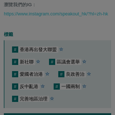
瀏覽我們的IG：
https://www.instagram.com/speakout_hk/?hl=zh-hk
標籤
#
香港再出發大聯盟
#
新社聯
#
區議會選舉
#
愛國者治港
#
良政善治
#
反中亂港
#
一國兩制
#
完善地區治理