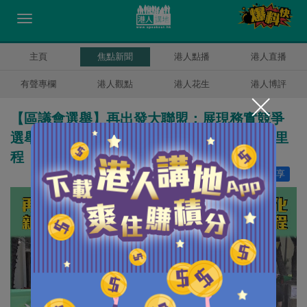
主頁
焦點新聞
港人點播
港人直播
有聲專欄
港人觀點
港人花生
港人博評
【區議會選舉】再出發大聯盟：展現務實競爭
選舉文化 新界社團聯會：開啟港特色民主新里
程
讚好
0
分享