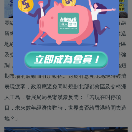
團結香港基金與發展局今日舉辦「香港造地發展及融
資經濟論壇」，請來不同範疇的學者及專家分別從造
地經濟效益和造地的融資成本，探討有關北部都會區
及交椅洲人工島的議題。財政司司長陳茂波致辭時強
調，推動香港土地供應充足的決心，絕對不會因為短
期市場的波動而有所動搖。對於有意見認為現時經濟
表現疲弱，政府應避免同時規劃北部都會區及交椅洲
人工島，發展局局長甯漢豪反問：「若現在叫停項
目，未來數年經濟復甦時，世界會否給香港時間去造
地？」