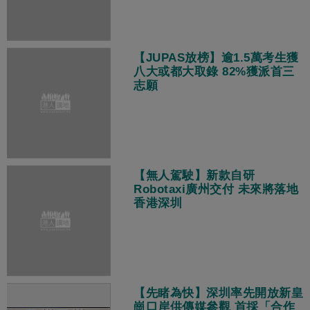
【JUPAS放榜】逾1.5萬考生獲
八大或都大取錄 82%獲派首三
志願
【無人駕駛】新款自研
Robotaxi廣州交付 未來將落地
香港深圳
【先睹為快】深圳率先開放新皇
崗口岸供傳媒參觀 首採「合作