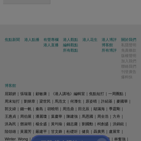
焦點新聞
港人點播
有聲專欄
港人觀點
港人花生
港人博評
關於我們
港人直播
編輯觀點
博客館
私隱聲明
所有觀點
所有博評
免責條款
版權聲明
加入我們
聯絡我們
刊登廣告
爆料快
博客館
屈穎妍
|
張瑞蓮
|
顧敏康
|
《港人講地》編輯室
|
焦點短打
|
一周圈點
|
周末短打
|
劉炳章
|
梁世民
|
馬浩文
|
何濼生
|
原姿晴
|
許紹基
|
麥國華
|
郭文緯
|
錢一帆
|
秦島
|
胡曉明
|
周浩鼎
|
田北辰
|
鄔滿海
|
季霆剛
|
王惠貞
|
周伯展
|
潘麗瓊
|
葉慶寧
|
陳建強
|
馬恩國
|
周全浩
|
方舟
|
洪為民
|
鄧淑明
|
楊全盛
|
黃均瑜
|
錢志庸
|
劉國勳
|
柯創盛
|
洪錦鉉
|
陸頌雄
|
黃麗芳
|
嚴建平
|
甘文鋒
|
杜礎圻
|
健良
|
聶廣男
|
盧展常
|
Winter Wong
|
K2
|
梁文新
|
羅崑
|
姚銘
|
陳志豪
|
精選文章
|
林奮強
|