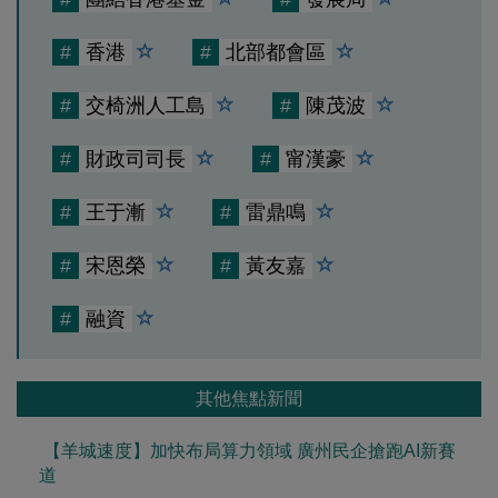
#
香港
#
北部都會區
#
交椅洲人工島
#
陳茂波
#
財政司司長
#
甯漢豪
#
王于漸
#
雷鼎鳴
#
宋恩榮
#
黃友嘉
#
融資
其他焦點新聞
【羊城速度】加快布局算力領域 廣州民企搶跑AI新賽
道