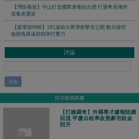
【灣區養老】中山打造國際康養綜合體 打通粵港澳跨
境養老通道
【建軍節特輯】191遠箱火實彈射擊首公開 數分鐘切
換模塊展遠程精準打擊力
評論
評論
你可能感興趣
【打臉羅奇】外籍專才據報陸續
回流 甲廈出租率改善豪宅租金
回升