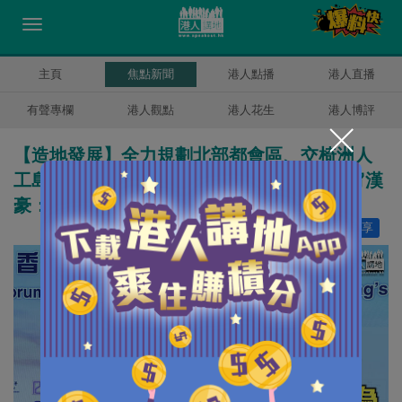
主頁
焦點新聞
港人點播
港人直播
有聲專欄
港人觀點
港人花生
港人博評
【造地發展】全力規劃北部都會區、交椅洲人
工島 陳茂波：絕不受短期市場波動所動搖 甯漢
豪：改善生活就不能一成不變
讚好
6
分享