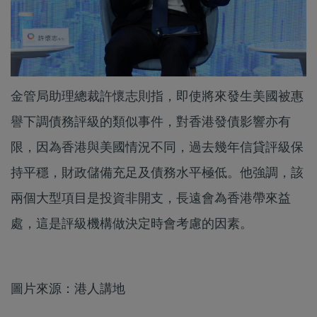
金管局助理總裁許懷志則指，即使將來發生美國被惠
譽下調債務評級的類似事件，對香港發債影響亦有
限，因為香港與美國情況不同，過去幾年信貸評級保
持平穩，財政儲備充足及債務水平極低。他強調，該
兩個大型項目是投資非開支，長遠會為香港帶來益
處，這是評級機構做決定時會考慮的因素。
圖片來源：港人講地