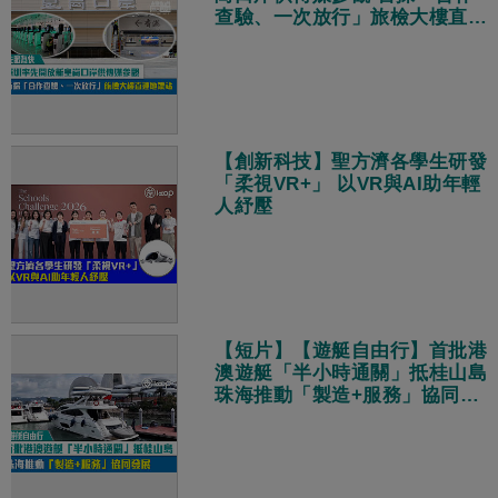
查驗、一次放行」旅檢大樓直連
地鐵站
【創新科技】聖方濟各學生研發
「柔視VR+」 以VR與AI助年輕
人紓壓
【短片】【遊艇自由行】首批港
澳遊艇「半小時通關」抵桂山島
珠海推動「製造+服務」協同發
展