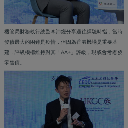
機管局財務執行總監李沛鏗分享過往經驗時指，當時
發債最大的困難是疫情，但因為香港機場是重要基
建，評級機構維持對其「AA+」評級，現或會考慮發
零售債。